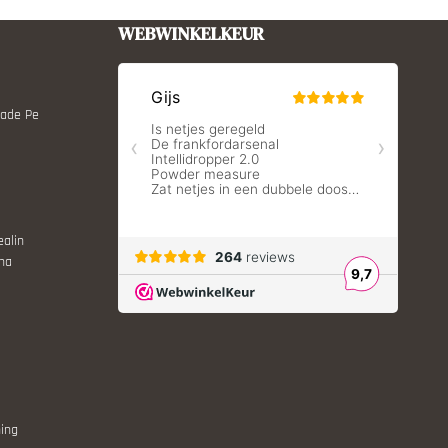
WEBWINKELKEUR
Made Pe
ealin
ina
ing