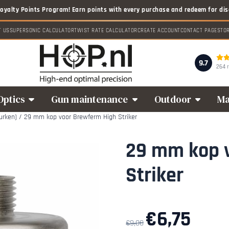
T US
SUPERSONIC CALCULATOR
TWIST RATE CALCULATOR
CREATE ACCOUNT
CONTACT PAGE
STO
9.7
264 
Optics
Gun maintenance
Outdoor
Ma
urken)
/
29 mm kop voor Brewferm High Striker
29 mm kop 
Striker
€
6,75
€
9,00