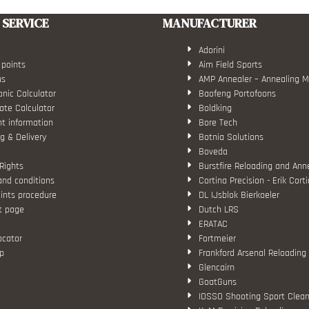
SERVICE
MANUFACTURER
Adorini
 points
Aim Field Sports
us
AMP Annealer – Annealing 
nic Calculator
Baofeng Portofoons
ate Calculator
Boldking
t information
Bore Tech
g & Delivery
Botnia Solutions
Boveda
Rights
Burstfire Reloading and Ann
and conditions
Cortina Precision - Erik Cort
ints procedure
DL IJsblok Bierkoeler
t page
Dutch LRS
ERATAC
ocator
Fortmeier
p
Frankford Arsenal Reloading
Glencairn
GoatGuns
IOSSO Shooting Sport Clean