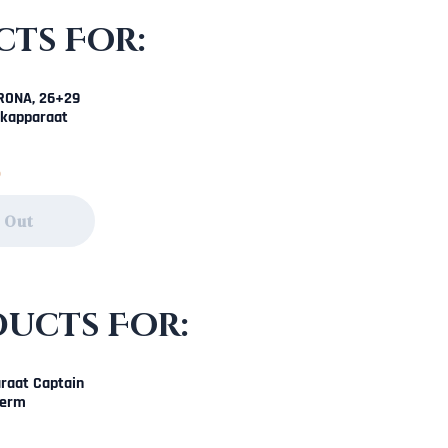
ts For:
RONA, 26+29
kapparaat
111,75
5
 Out
ducts For:
raat Captain
ferm