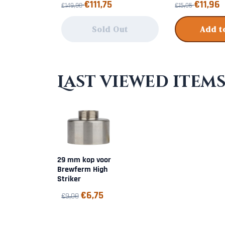
From 149,00 for 111,75
From 15,95 for 1
€111,75
€11,96
€149,00
€15,95
Sold Out
Add t
Last viewed item
29 mm kop voor
Brewferm High
Striker
€
6,75
€
9,00