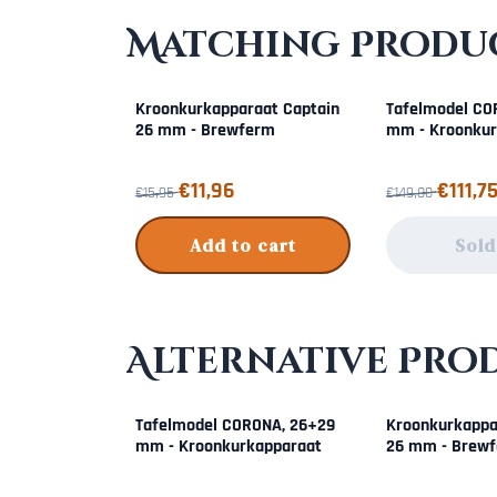
Matching Produc
Kroonkurkapparaat Captain
Tafelmodel CO
26 mm - Brewferm
mm - Kroonkur
From 15,95 for 11,96
From 149,00 for 
€11,96
€111,7
€15,95
€149,00
Add to cart
Sold
Alternative Pro
Tafelmodel CORONA, 26+29
Kroonkurkappa
mm - Kroonkurkapparaat
26 mm - Brew