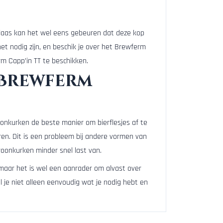
elaas kan het wel eens gebeuren dat deze kop
het nodig zijn, en beschik je over het Brewferm
m Capp’in TT te beschikken.
 Brewferm
oonkurken de beste manier om bierflesjes af te
ren. Dit is een probleem bij andere vormen van
kroonkurken minder snel last van.
, maar het is wel een aanrader om alvast over
l je niet alleen eenvoudig wat je nodig hebt en