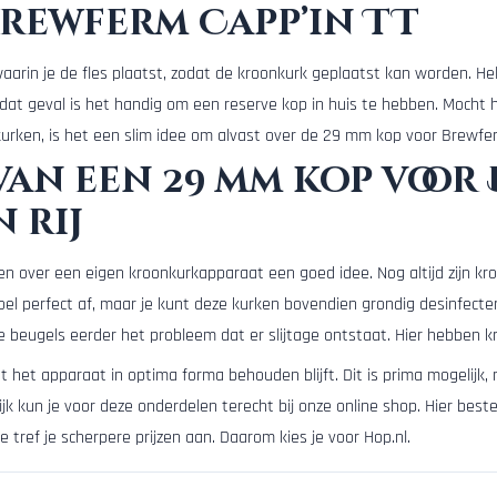
Brewferm Capp’in TT
aarin je de fles plaatst, zodat de kroonkurk geplaatst kan worden. H
In dat geval is het handig om een reserve kop in huis te hebben. Mocht 
rken, is het een slim idee om alvast over de 29 mm kop voor Brewfer
van een 29 mm kop voor
n rij
en over een eigen kroonkurkapparaat een goed idee. Nog altijd zijn kr
boel perfect af, maar je kunt deze kurken bovendien grondig desinfecte
jke beugels eerder het probleem dat er slijtage ontstaat. Hier hebben 
t het apparaat in optima forma behouden blijft. Dit is prima mogelijk
jk kun je voor deze onderdelen terecht bij onze online shop. Hier beste
e tref je scherpere prijzen aan. Daarom kies je voor Hop.nl.