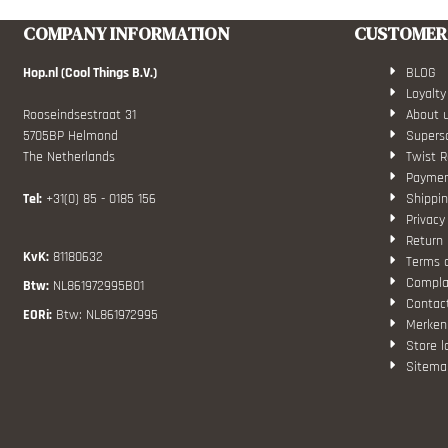
COMPANY INFORMATION
CUSTOMER 
Hop.nl (Cool Things B.V.)
BLOG
Loyalty
Rooseindsestraat 31
About 
5705BP Helmond
Superso
The Netherlands
Twist R
Paymen
Tel:
+31(0) 85 - 0185 156
Shippin
Privacy
Return 
KvK:
81180632
Terms 
Compla
Btw:
NL861972995B01
Contac
EORi:
Btw: NL861972995
Merken
Store l
Sitema