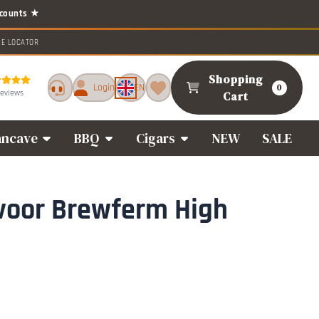
RE LOCATOR
Shopping
Login
EN
0
reviews
Cart
ncave
BBQ
Cigars
NEW
SALE
voor Brewferm High