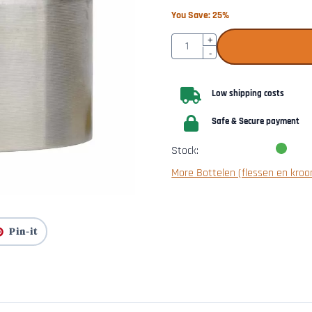
You Save:
25
%
Quantity
+
-
Low shipping costs
Safe & Secure payment
Stock:
More Bottelen (flessen en kroo
Pin-it