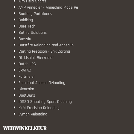
Aim Field Sports
AMP Annealer – Annealing Made Pe
Baofeng Portofoons
Boldking
Bore Tech
Botnia Solutions
Boveda
Burstfire Reloading and Annealin
Cortina Precision - Erik Cortina
DL IJsblok Bierkoeler
Dutch LRS
ERATAC
Fortmeier
Frankford Arsenal Reloading
Glencairn
GoatGuns
IOSSO Shooting Sport Cleaning
K+M Precision Reloading
Lyman Reloading
March Scopes
Monstrum Tactical
WEBWINKELKEUR
RCBS