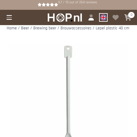
Cookie preferences are available. Choose settings or allow all cookies.
9.7 / 10
out of
264
reviews
0
Home
/
Beer
/
Brewing beer
/
Brouwaccessoires
/
Lepel plastic 40 cm