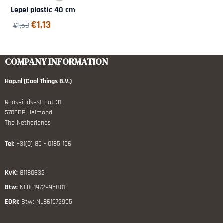
Lepel plastic 40 cm
€
1,13
€
1,50
COMPANY INFORMATION
Hop.nl (Cool Things B.V.)
Rooseindsestraat 31
5705BP Helmond
The Netherlands
Tel:
+31(0) 85 - 0185 156
KvK:
81180632
Btw:
NL861972995B01
EORi:
Btw: NL861972995