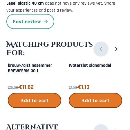
Lepel plastic 40 cm
does not have any reviews yet. Share
your experiences and post a review.
Post review
Matching Products
For:
brouw-/gistingsemmer
Waterslot slangmodel
BREWFERM 30 l
From 15,50 for 11,62
From 1,50 for 1,13
€11,62
€1,13
€15,50
€1,50
Add to cart
Add to cart
Alternative