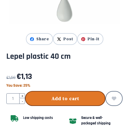
Share
Post
Pin-it
Lepel plastic 40 cm
€
1,13
€
1,50
You Save:
25
%
Quantity
+
Add to cart
-
Low shipping costs
Secure & well-
packaged shipping