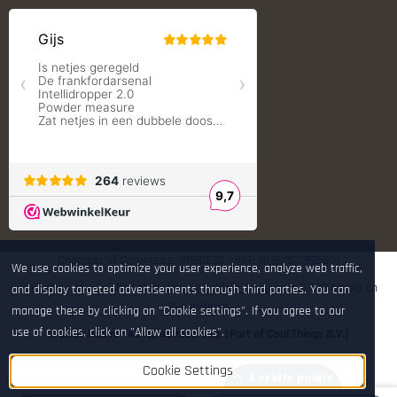
Redding Reloading Equipment
S.T. Dupont
Savior equipment
Shooters Global
Shooting Technology - Reloading
SleipnerX Bipods
SuperTrickler
Tango Fire4000
Telson Optics
Tier One Bipods
True Flite
Ugly Reloading - Derraco Enginee
Vortex Optics
Zippo
Chamber of Commerce: 81180632 - VAT: NL861972995B01
We use cookies to optimize your user experience, analyze web traffic,
The rating of www.hop.nl at
WebwinkelKeur Reviews
is 9.7/10 based on
and display targeted advertisements through third parties. You can
264 reviews.
manage these by clicking on "Cookie settings". If you agree to our
use of cookies, click on "Allow all cookies".
© 2026 Hop.nl - All rights reserved. [Part of Cool Things B.V.]
Cookie Settings
Loyalty points