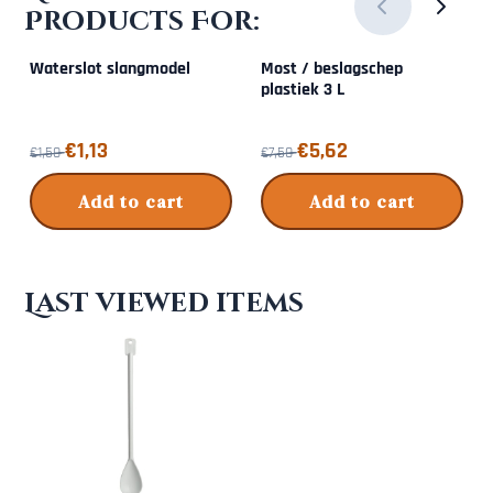
Products For:
Waterslot slangmodel
Most / beslagschep
plastiek 3 L
From 1,50 for 1,13
From 7,50 for 5,62
€1,13
€5,62
€1,50
€7,50
Add to cart
Add to cart
Last viewed items