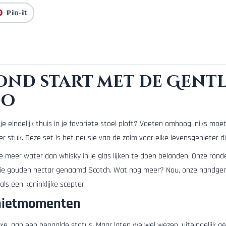
Pin-it
ond start met de Gentl
do
e eindelijk thuis in je favoriete stoel ploft? Voeten omhoog, niks mo
er stuk. Deze set is het neusje van de zalm voor elke levensgenieter d
 die meer water dan whisky in je glas lijken te doen belanden. Onze ron
r die gouden nectar genaamd Scotch. Wat nog meer? Nou, onze handge
ls een koninklijke scepter.
enietmomenten
uxe, aan een bepaalde status. Maar laten we wel wezen, uiteindelijk 