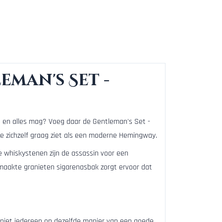
eman's Set -
et en alles mag? Voeg daar de Gentleman's Set -
ie zichzelf graag ziet als een moderne Hemingway.
de whiskystenen zijn de assassin voor een
maakte granieten sigarenasbak zorgt ervoor dat
geniet iedereen op dezelfde manier van een goede