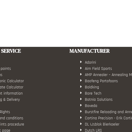
SERVICE
MANUFACTURER
Adorini
 points
Aim Field Sports
us
AMP Annealer – Annealing 
nic Calculator
Baofeng Portofoons
ate Calculator
Boldking
t information
Bore Tech
g & Delivery
Botnia Solutions
Boveda
Rights
Burstfire Reloading and Ann
and conditions
Cortina Precision - Erik Cort
ints procedure
DL IJsblok Bierkoeler
t page
Dutch LRS