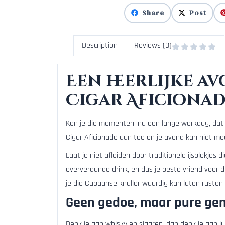
Share
Post
Description
Reviews (0)
Een heerlijke av
Cigar Aficiona
Ken je die momenten, na een lange werkdag, dat j
Cigar Aficionado aan toe en je avond kan niet me
Laat je niet afleiden door traditionele ijsblokjes
oververdunde drink, en dus je beste vriend voo
je die Cubaanse knaller waardig kan laten rusten a
Geen gedoe, maar pure g
Denk je aan whisky en sigaren, dan denk je aan l