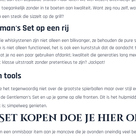
 toegankelijk zonder in te boeten aan kwaliteit. Want zeg nou zelf, wat
en steak die sizzelt op de grill?
man's Set op een rij
Die whiskystenen zijn niet alleen een blikvanger, ze behouden de pure
 is niet alleen functioneel, het is ook een kunststuk dat de aandacht t
 dat je na een paar gebruiken afdankt; kwaliteit die generaties lang me
 klasse uitstraalt zonder pretentieus te zijn? Jackpot!
 tools
 je het tegenwoordig niet over de grootste spierballen maar over stijl e
 Gentleman's Set en up je game op alle fronten. Dit is het hulpmidd
k is; simpelweg genieten.
Set kopen doe je hier o
n een onmisbaar item aan je mancave die je avonden oneindig veel bet