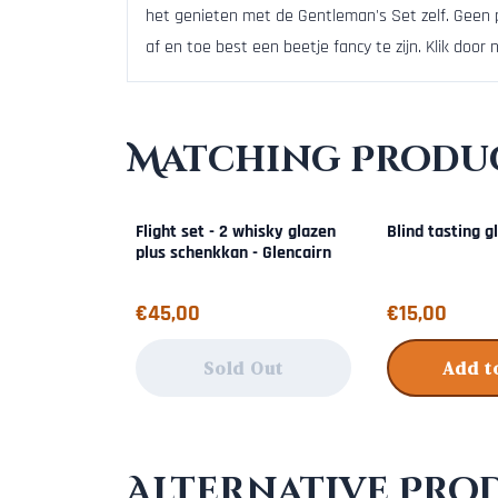
het genieten met de Gentleman's Set zelf. Geen 
af en toe best een beetje fancy te zijn. Klik door
Matching Produc
Flight set - 2 whisky glazen
Blind tasting g
plus schenkkan - Glencairn
Price: 45,00
Price: 15,00
€45,00
€15,00
Sold Out
Add t
Alternative Pro