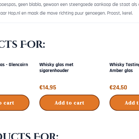
poespas, geen blabla, gewoon een steengoede aankoop die staat als ee
 naar Hop.nl en maak die move richting puur genoegen. Proost, kerel.
ts For:
las - Glencairn
Whisky glas met
Whisky Tastin
sigarenhouder
Amber glas
Price: 14,95
Price: 24,50
€14,95
€24,50
o cart
Add to cart
Add t
ducts For: