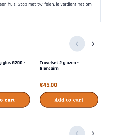
n huis. Stop met twijfelen, je verdient het om
g glas G200 -
Travelset 2 glazen -
Whisky tastin
Glencairn
Glencairn
Price: 45,00
Price: 29,00
€45,00
€29,00
o cart
Add to cart
Add 