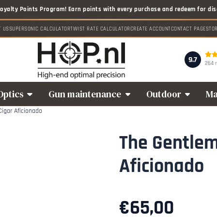
T US
SUPERSONIC CALCULATOR
TWIST RATE CALCULATOR
CREATE ACCOUNT
CONTACT PAGE
STO
9.7
264 
Optics
Gun maintenance
Outdoor
Ma
igar Aficionado
The Gentlem
Aficionado
€
65,00