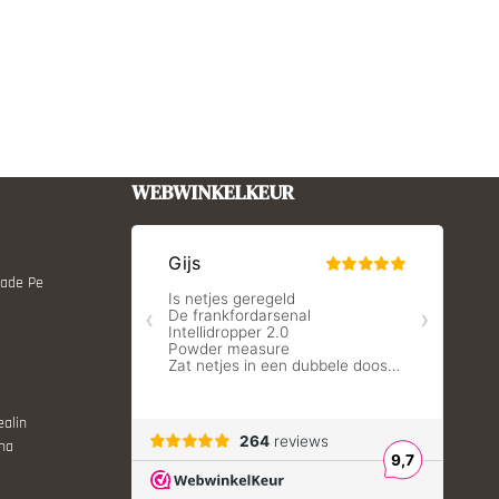
WEBWINKELKEUR
Made Pe
ealin
ina