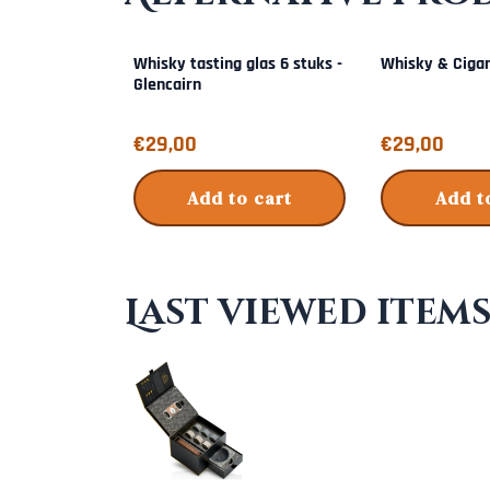
Whisky tasting glas 6 stuks -
Whisky & Cigar
Glencairn
Price: 29,00
Price: 29,00
€29,00
€29,00
Add to cart
Add t
Last viewed item