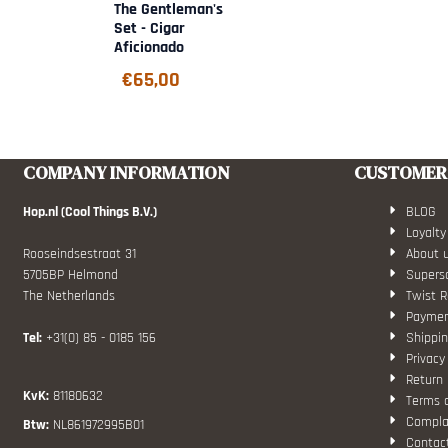
The Gentleman's
Set - Cigar
Aficionado
€
65,00
COMPANY INFORMATION
CUSTOMER 
Hop.nl (Cool Things B.V.)
BLOG
Loyalty
Rooseindsestraat 31
About 
5705BP Helmond
Superso
The Netherlands
Twist R
Paymen
Tel:
+31(0) 85 - 0185 156
Shippin
Privacy
Return 
KvK:
81180632
Terms 
Compla
Btw:
NL861972995B01
Contac