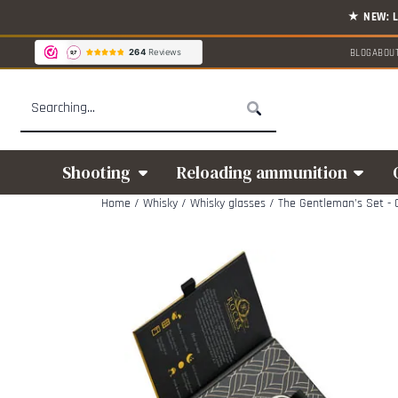
Cookie preferences are available. Choose settings or allow all cookies.
BLOG
ABOU
Search
Shooting
Reloading ammunition
Home
/
Whisky
/
Whisky glasses
/
The Gentleman's Set - C