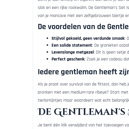
slok en een rijke rookwalm. De Gentleman's Set is
van je mancave met een zelfgebrouwen biertje en e
De voordelen van de Gentle
Stijlvol gekoeld, geen verdunde smaak
: 
Een solide statement
: De granieten asbak
Levenslange metgezel
: Dit is geen setje
Perfect geschenk
: Zoek je een cadeau dat
Iedere gentleman heeft zijn
Als je praat over survival van de fittest, dan heb
pronken met een medium-rare ribeye? Start met de
tierlantijntjes maar waardeert wat echt belangrij
De Gentleman's 
Je bent één klik verwijderd van het toevoegen va