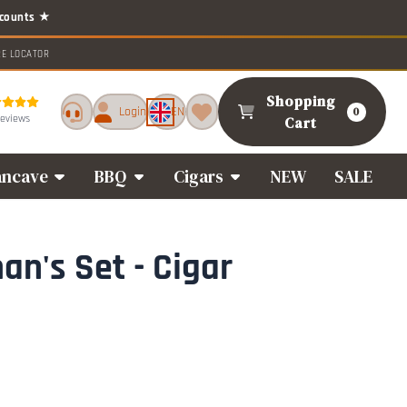
RE LOCATOR
Shopping
Login
EN
0
reviews
Cart
ncave
BBQ
Cigars
NEW
SALE
an's Set - Cigar