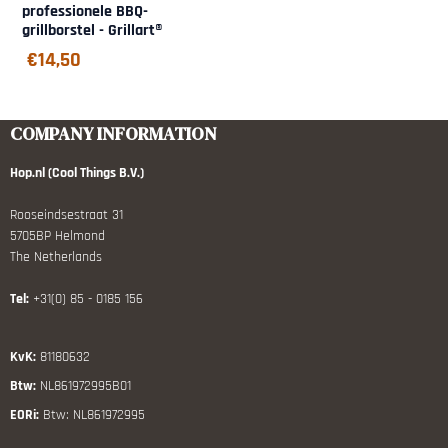
professionele BBQ-
grillborstel - Grillart®
€
14,50
COMPANY INFORMATION
Hop.nl (Cool Things B.V.)
Rooseindsestraat 31
5705BP Helmond
The Netherlands
Tel:
+31(0) 85 - 0185 156
KvK:
81180632
Btw:
NL861972995B01
EORi:
Btw: NL861972995