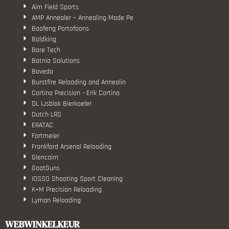
Aim Field Sports
AMP Annealer – Annealing Made Pe
Baofeng Portofoons
Boldking
Bore Tech
Botnia Solutions
Boveda
Burstfire Reloading and Annealin
Cortina Precision - Erik Cortina
DL IJsblok Bierkoeler
Dutch LRS
ERATAC
Fortmeier
Frankford Arsenal Reloading
Glencairn
GoatGuns
IOSSO Shooting Sport Cleaning
K+M Precision Reloading
Lyman Reloading
March Scopes
Monstrum Tactical
WEBWINKELKEUR