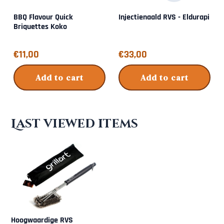
BBQ Flavour Quick
Injectienaald RVS - Eldurapi
Briquettes Koko
Price: 11,00
Price: 33,00
€11,00
€33,00
Add to cart
Add to cart
Last viewed items
Hoogwaardige RVS