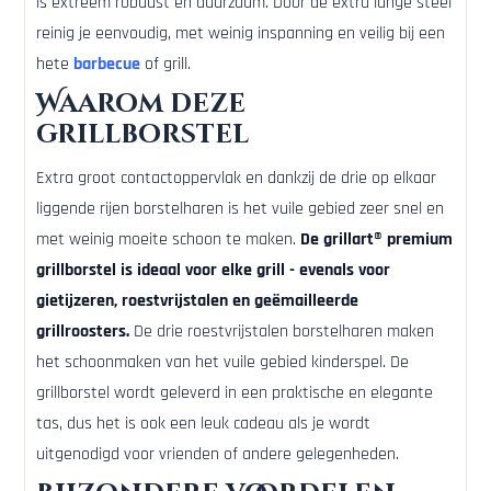
is extreem robuust en duurzaam. Door de extra lange steel
reinig je eenvoudig, met weinig inspanning en veilig bij een
hete
barbecue
of grill.
Waarom deze
grillborstel
Extra groot contactoppervlak en dankzij de drie op elkaar
liggende rijen borstelharen is het vuile gebied zeer snel en
met weinig moeite schoon te maken.
De grillart® premium
grillborstel is ideaal voor elke grill - evenals voor
gietijzeren, roestvrijstalen en geëmailleerde
grillroosters.
De drie roestvrijstalen borstelharen maken
het schoonmaken van het vuile gebied kinderspel. De
grillborstel wordt geleverd in een praktische en elegante
tas, dus het is ook een leuk cadeau als je wordt
uitgenodigd voor vrienden of andere gelegenheden.