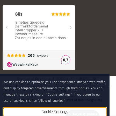
RCBS
Redding Reloading Equipment
S.T. Dupont
Savior equipment
Shooters Global
Shooting Technology - Reloading
SleipnerX Bipods
SuperTrickler
Tango Fire4000
Telson Optics
Tier One Bipods
True Flite
Ugly Reloading - Derraco Enginee
Vortex Optics
Zippo
Chamber of Commerce: 81180632 - VAT: NL861972995B01
We use cookies to optimize your user experience, analyze web traffic,
The rating of www.hop.nl at
WebwinkelKeur Reviews
is 9.7/10 based on
and display targeted advertisements through third parties. You can
265 reviews.
manage these by clicking on "Cookie settings". If you agree to our
© 2026 Hop.nl - All rights reserved. [Part of Cool Things B.V.]
use of cookies, click on "Allow all cookies".
Cookie Settings
Loyalty points