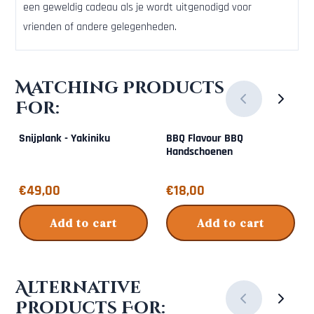
een geweldig cadeau als je wordt uitgenodigd voor
vrienden of andere gelegenheden.
Matching Products
For:
Snijplank - Yakiniku
BBQ Flavour BBQ
Handschoenen
Price: 49,00
Price: 18,00
€49,00
€18,00
Add to cart
Add to cart
Alternative
Products For: