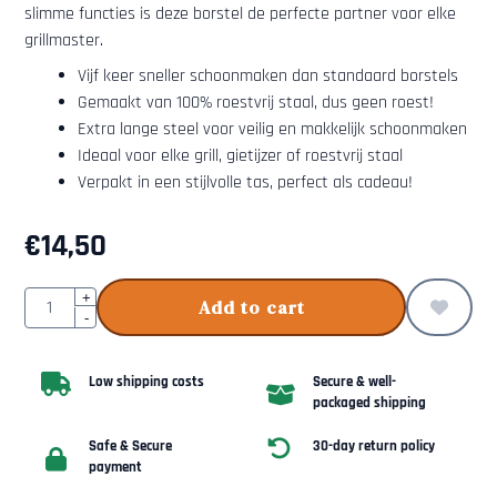
slimme functies is deze borstel de perfecte partner voor elke
grillmaster.
Vijf keer sneller schoonmaken dan standaard borstels
Gemaakt van 100% roestvrij staal, dus geen roest!
Extra lange steel voor veilig en makkelijk schoonmaken
Ideaal voor elke grill, gietijzer of roestvrij staal
Verpakt in een stijlvolle tas, perfect als cadeau!
€
14,50
Quantity
+
Add to cart
-
Low shipping costs
Secure & well-
packaged shipping
Safe & Secure
30-day return policy
payment