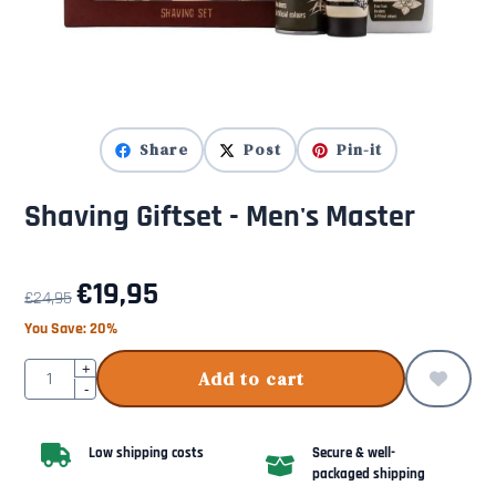
Share
Post
Pin-it
Shaving Giftset - Men's Master
€
19,95
€
24,95
You Save:
20
%
Quantity
+
Add to cart
-
Low shipping costs
Secure & well-
packaged shipping