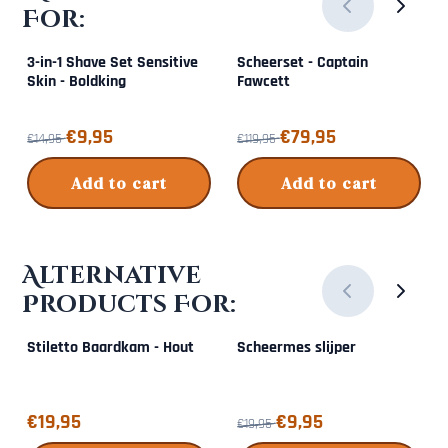
For:
3-in-1 Shave Set Sensitive
Scheerset - Captain
Skin - Boldking
Fawcett
From 14,95 for 9,95
From 119,95 for 79,95
€9,95
€79,95
€14,95
€119,95
Add to cart
Add to cart
Alternative
Products For:
Stiletto Baardkam - Hout
Scheermes slijper
Price: 19,95
From 19,95 for 9,95
€19,95
€9,95
€19,95