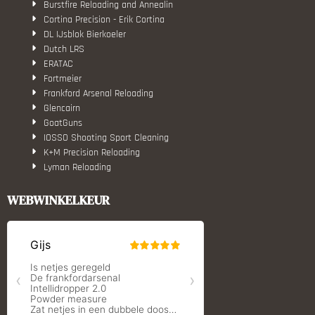
Burstfire Reloading and Annealin
Cortina Precision - Erik Cortina
DL IJsblok Bierkoeler
Dutch LRS
ERATAC
Fortmeier
Frankford Arsenal Reloading
Glencairn
GoatGuns
IOSSO Shooting Sport Cleaning
K+M Precision Reloading
Lyman Reloading
March Scopes
Monstrum Tactical
WEBWINKELKEUR
RCBS
Redding Reloading Equipment
S.T. Dupont
Savior equipment
Shooters Global
Shooting Technology - Reloading
SleipnerX Bipods
SuperTrickler