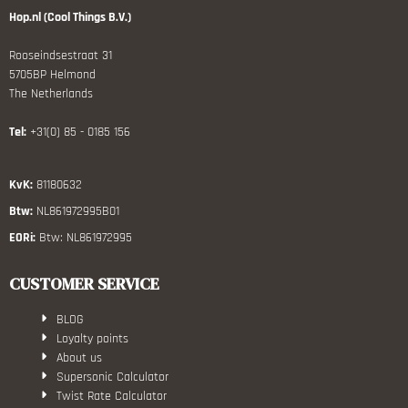
Hop.nl (Cool Things B.V.)
Rooseindsestraat 31
5705BP Helmond
The Netherlands
Tel:
+31(0) 85 - 0185 156
KvK:
81180632
Btw:
NL861972995B01
EORi:
Btw: NL861972995
CUSTOMER SERVICE
BLOG
Loyalty points
About us
Supersonic Calculator
Twist Rate Calculator