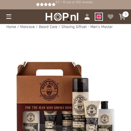
Cookie preferences are available. Choose settings or allow all cookies.
9.7 / 10
out of
265
reviews
0
Home
/
Mancave
/
Beard Care
/
Shaving Giftset - Men's Master