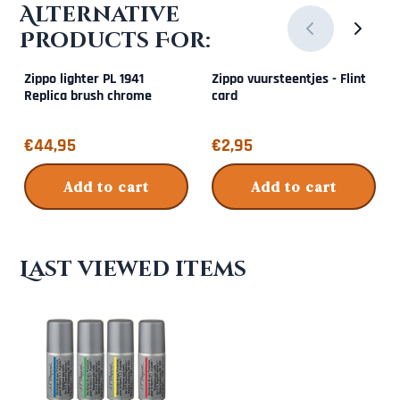
Alternative
Products For:
Zippo lighter PL 1941
Zippo vuursteentjes - Flint
Replica brush chrome
card
Price: 44,95
Price: 2,95
€44,95
€2,95
Add to cart
Add to cart
Last viewed items