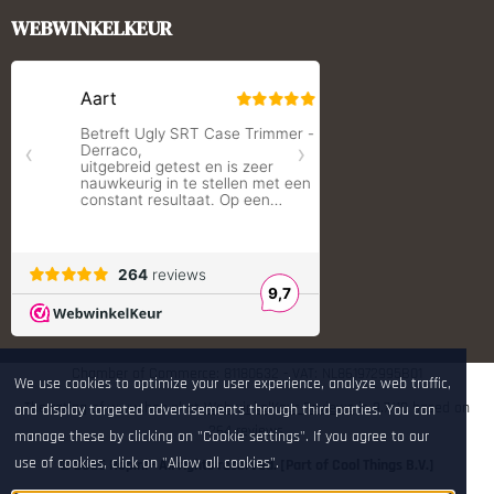
Monstrum Tactical
WEBWINKELKEUR
RCBS
Redding Reloading Equipment
S.T. Dupont
Savior equipment
Shooters Global
Shooting Technology - Reloading
SleipnerX Bipods
SuperTrickler
Tango Fire4000
Telson Optics
Tier One Bipods
True Flite
Ugly Reloading - Derraco Enginee
Vortex Optics
Zippo
Chamber of Commerce: 81180632 - VAT: NL861972995B01
We use cookies to optimize your user experience, analyze web traffic,
The rating of www.hop.nl at
WebwinkelKeur Reviews
is 9.7/10 based on
and display targeted advertisements through third parties. You can
264 reviews.
manage these by clicking on "Cookie settings". If you agree to our
use of cookies, click on "Allow all cookies".
© 2026 Hop.nl - All rights reserved. [Part of Cool Things B.V.]