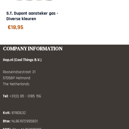
S.T. Dupont aansteker gas -
Diverse kleuren
€
18,95
COMPANY INFORMATION
Hop.nl (Cool Things B.V.)
Rooseindsestraat 31
5705BP Helmond
The Netherlands
Tel:
+31(0) 85 - 0185 156
KvK:
81180632
Btw:
NL861972995B01