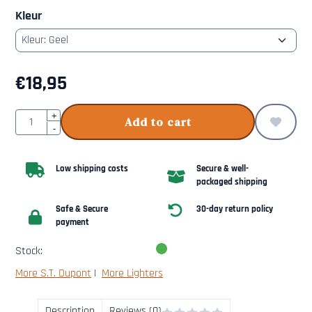
Kleur
€
18,95
Quantity
+
Add to cart
-
Low shipping costs
Secure & well-
packaged shipping
Safe & Secure
30-day return policy
payment
Stock:
More S.T. Dupont
|
More Lighters
Description
Reviews (0)