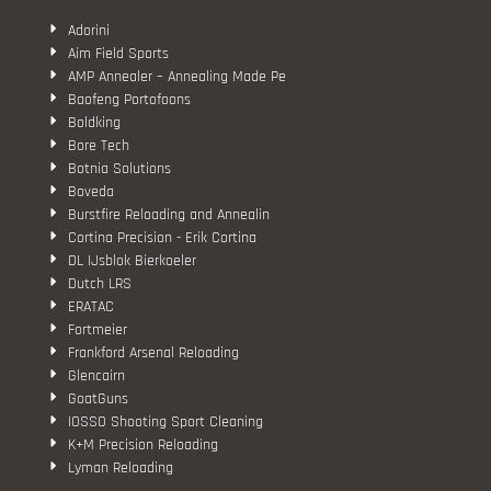
Adorini
Aim Field Sports
AMP Annealer – Annealing Made Pe
Baofeng Portofoons
Boldking
Bore Tech
Botnia Solutions
Boveda
Burstfire Reloading and Annealin
Cortina Precision - Erik Cortina
DL IJsblok Bierkoeler
Dutch LRS
ERATAC
Fortmeier
Frankford Arsenal Reloading
Glencairn
GoatGuns
IOSSO Shooting Sport Cleaning
K+M Precision Reloading
Lyman Reloading
March Scopes