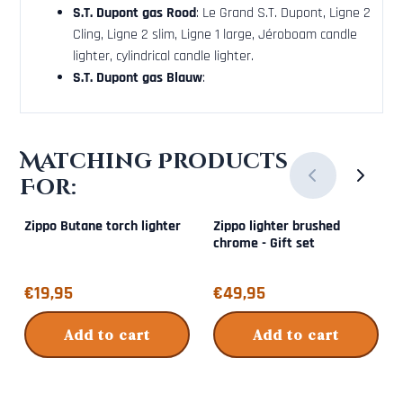
S.T. Dupont gas
Rood
: Le Grand S.T. Dupont, Ligne 2
Cling, Ligne 2 slim, Ligne 1 large, Jéroboam candle
lighter, cylindrical candle lighter.
S.T. Dupont gas Blauw
:
Matching Products
For:
Zippo Butane torch lighter
Zippo lighter brushed
chrome - Gift set
Price: 19,95
Price: 49,95
€19,95
€49,95
Add to cart
Add to cart