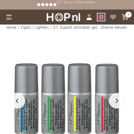
Cookie preferences are available. Choose settings or allow all cookies.
9.7 / 10
out of
264
reviews
0
Home
/
Cigars
/
Lighters
/
S.T. Dupont aansteker gas - Diverse kleuren