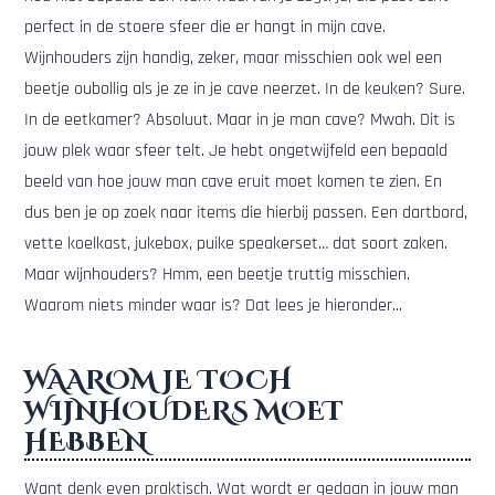
perfect in de stoere sfeer die er hangt in mijn cave.
Wijnhouders zijn handig, zeker, maar misschien ook wel een
beetje oubollig als je ze in je cave neerzet. In de keuken? Sure.
In de eetkamer? Absoluut. Maar in je man cave? Mwah. Dit is
jouw plek waar sfeer telt. Je hebt ongetwijfeld een bepaald
beeld van hoe jouw man cave eruit moet komen te zien. En
dus ben je op zoek naar items die hierbij passen. Een dartbord,
vette koelkast, jukebox, puike speakerset… dat soort zaken.
Maar wijnhouders? Hmm, een beetje truttig misschien.
Waarom niets minder waar is? Dat lees je hieronder...
WAAROM JE TOCH
WIJNHOUDERS MOET
HEBBEN
Want denk even praktisch. Wat wordt er gedaan in jouw man