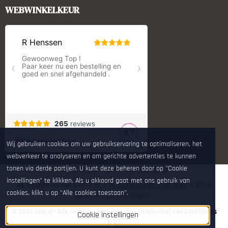
Monstrum Tactical
WEBWINKELKEUR
RCBS
Redding Reloading Equipment
S.T. Dupont
Savior equipment
Shooters Global
Shooting Technology - Reloading
SleipnerX Bipods
SuperTrickler
Tango Fire4000
Telson Optics
Tier One Bipods
True Flite
Wij gebruiken cookies om uw gebruikservaring te optimaliseren, het
Ugly Reloading - Derraco Enginee
webverkeer te analyseren en om gerichte advertenties te kunnen
Vortex Optics
Zippo
tonen via derde partijen. U kunt deze beheren door op "Cookie
KvK: 81180632 - Btw: NL861972995B01
instellingen" te klikken. Als u akkoord gaat met ons gebruik van
De waardering van www.hop.nl bij
WebwinkelKeur Reviews
is 9.7/10
cookies, klikt u op "Alle cookies toestaan".
gebaseerd op 265 reviews.
© 2026 Hop.nl - Alle rechten voorbehouden. [Onderdeel van Cool Things
Cookie instellingen
B.V.]