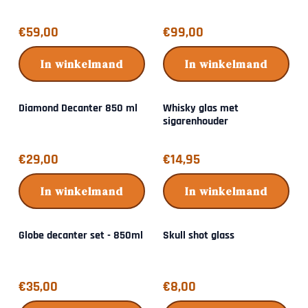
Prijs: 59,00
Prijs: 99,00
€59,00
€99,00
In winkelmand
In winkelmand
Diamond Decanter 850 ml
Whisky glas met
sigarenhouder
Prijs: 29,00
Prijs: 14,95
€29,00
€14,95
In winkelmand
In winkelmand
Globe decanter set - 850ml
Skull shot glass
Prijs: 35,00
Prijs: 8,00
€35,00
€8,00