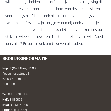
wijnhouders je beiden. Een toffe en bijzondere vormgeving die
de ruimte verder aankleedt, in plaats van deze te ontsieren. En
voor de prijs hoef je het ook niet te laten. Voor de prijs van
twee mooie flessen wijn, zorg je er namelijk ook voor dat je
een houder hebt waarin je de nog niet opengebroken fles op
stijlvolle wijze kunt bewaren. Ten toon stellen, zo je wilt. Goed
idee, niet? En ook te gek om te geven als cadeau.
BEDRIJFSINFORMATIE
Hop.nl (Cool Things B.V.)
Rooseindsestraat 31
5705BP Helmond
Nederland
Tel:
085 - 0185 156
KvK:
81180632
Btw:
NL861972995B01
EORi:
NL861972995