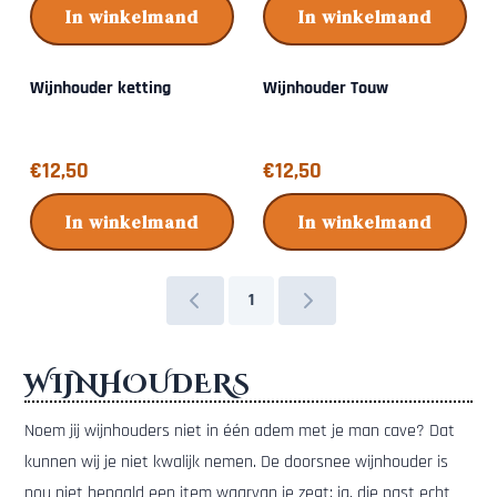
In winkelmand
In winkelmand
Wijnhouder ketting
Wijnhouder Touw
Prijs: 12,50
Prijs: 12,50
€12,50
€12,50
In winkelmand
In winkelmand
1
WIJNHOUDERS
Noem jij wijnhouders niet in één adem met je man cave? Dat
kunnen wij je niet kwalijk nemen. De doorsnee wijnhouder is
nou niet bepaald een item waarvan je zegt: ja, die past echt