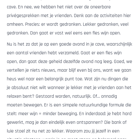
cave. En nee, we hebben het niet over de oneerbare
privégesprekken met je vrienden. Denk aan de activiteiten hier
omheen. Precies: er wordt gedronken. Lekker gedronken, veel
gedronken. Dan gaat er vast wel eens een fles wijn open.
Nu is het zo dat je op een goede avond in je cave, waarschijnlijk
een aantal vrienden hebt verzameld. Gaat er een fles wijn
open, dan gaat deze geheid dezelfde avond nog leeg. Goed, we
vertellen je niets nieuws, maar blijf even bij ons, want we gaan
heus wel naar een belangrijk punt toe. Wat zijn nu dingen die
je absoluut niet wilt wanneer je lekker met je vrienden aan het
relaxen bent? Gestoord worden, natuurlijk. Of… onnodig
moeten bewegen. Er is een simpele natuurkundige formule die
stelt: meer wijn = minder beweging. En inderdaad: je hebt hard
gewerkt, mag je dan eindelijk even ontspannen? Die bank of
luie stoel zit nu net zo lekker. Waarom zou jij jezelf in een