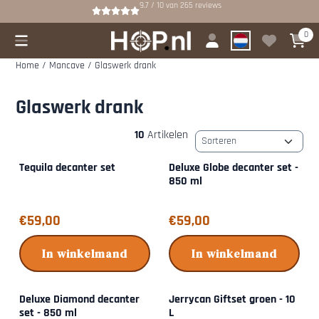
Cookievoorkeuren zijn beschikbaar. Kies instellingen of sta alle cookies
9.7 / 10
van
265
reviews
0
Home
/
Mancave
/
Glaswerk drank
Glaswerk drank
10
Artikelen
Sorteermethode
Tequila decanter set
Deluxe Globe decanter set -
850 ml
Prijs: 59,00
Prijs: 59,00
€59,00
€59,00
In winkelmand
In winkelmand
Deluxe Diamond decanter
Jerrycan Giftset groen - 10
set - 850 ml
L