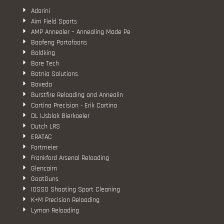
Adorini
Aim Field Sports
AMP Annealer – Annealing Made Pe
Baofeng Portofoons
Boldking
Bore Tech
Botnia Solutions
Boveda
Burstfire Reloading and Annealin
Cortina Precision - Erik Cortina
DL IJsblok Bierkoeler
Dutch LRS
ERATAC
Fortmeier
Frankford Arsenal Reloading
Glencairn
GoatGuns
IOSSO Shooting Sport Cleaning
K+M Precision Reloading
Lyman Reloading
March Scopes