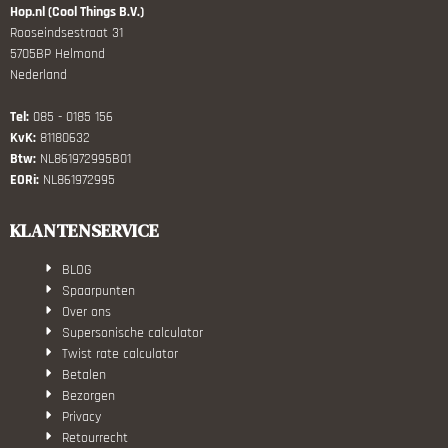
Hop.nl (Cool Things B.V.)
Rooseindsestraat 31
5705BP Helmond
Nederland
Tel:
085 - 0185 156
KvK:
81180632
Btw:
NL861972995B01
EORi:
NL861972995
KLANTENSERVICE
BLOG
Spaarpunten
Over ons
Supersonische calculator
Twist rate calculator
Betalen
Bezorgen
Privacy
Retourrecht