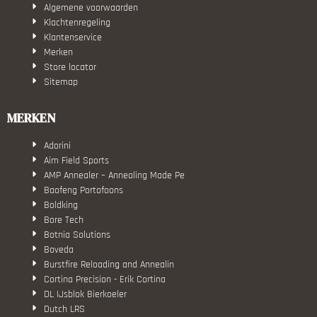
Algemene voorwaarden
Klachtenregeling
Klantenservice
Merken
Store locator
Sitemap
MERKEN
Adorini
Aim Field Sports
AMP Annealer – Annealing Made Pe
Baofeng Portofoons
Boldking
Bore Tech
Botnia Solutions
Boveda
Burstfire Reloading and Annealin
Cortina Precision - Erik Cortina
DL IJsblok Bierkoeler
Dutch LRS