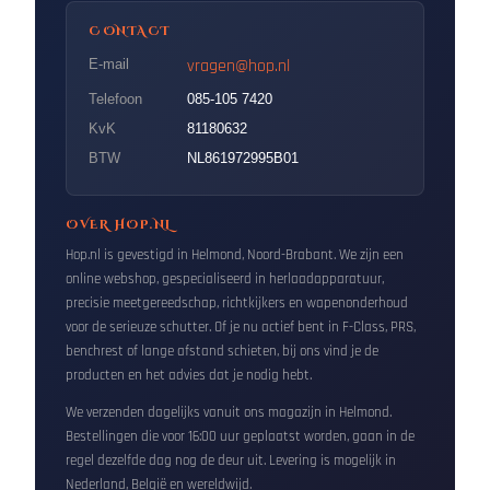
CONTACT
vragen@hop.nl
E-mail
Telefoon
085-105 7420
KvK
81180632
BTW
NL861972995B01
OVER HOP.NL
Hop.nl is gevestigd in Helmond, Noord-Brabant. We zijn een
online webshop, gespecialiseerd in herlaadapparatuur,
precisie meetgereedschap, richtkijkers en wapenonderhoud
voor de serieuze schutter. Of je nu actief bent in F-Class, PRS,
benchrest of lange afstand schieten, bij ons vind je de
producten en het advies dat je nodig hebt.
We verzenden dagelijks vanuit ons magazijn in Helmond.
Bestellingen die voor 16:00 uur geplaatst worden, gaan in de
regel dezelfde dag nog de deur uit. Levering is mogelijk in
Nederland, België en wereldwijd.