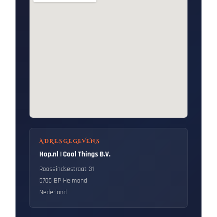
ADRESGEGEVENS
Hop.nl | Cool Things B.V.
Rooseindsestraat 31
5705 BP Helmond
Nederland