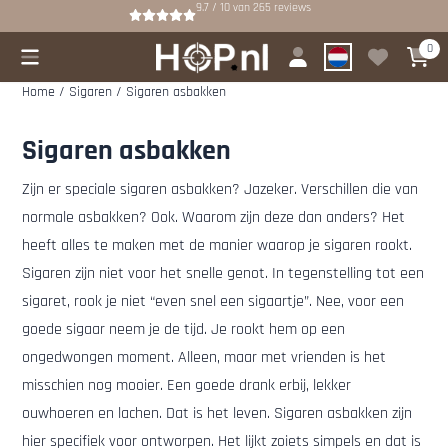
Cookievoorkeuren zijn beschikbaar. Kies instellingen of sta alle cookies
9.7 / 10
van
265
reviews
0
Home
/
Sigaren
/
Sigaren asbakken
Sigaren asbakken
Zijn er speciale sigaren asbakken? Jazeker. Verschillen die van
normale asbakken? Ook. Waarom zijn deze dan anders? Het
heeft alles te maken met de manier waarop je sigaren rookt.
Sigaren zijn niet voor het snelle genot. In tegenstelling tot een
sigaret, rook je niet “even snel een sigaartje”. Nee, voor een
goede sigaar neem je de tijd. Je rookt hem op een
ongedwongen moment. Alleen, maar met vrienden is het
misschien nog mooier. Een goede drank erbij, lekker
ouwhoeren en lachen. Dat is het leven. Sigaren asbakken zijn
hier specifiek voor ontworpen. Het lijkt zoiets simpels en dat is