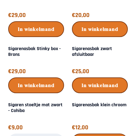
Prijs: 29,00
Prijs: 20,00
€29,00
€20,00
In winkelmand
In winkelmand
Sigarenasbak Stinky box -
Sigarenasbak zwart
Brons
afsluitbaar
Prijs: 29,00
Prijs: 25,00
€29,00
€25,00
In winkelmand
In winkelmand
Sigaren stoeltje mat zwart
Sigarenasbak klein chroom
- Cohiba
Prijs: 9,00
Prijs: 12,00
€9,00
€12,00