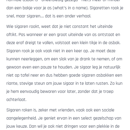
dan een bakje voor je as (what’s in a name). Sigaretten rook je
snel, maar sigaren…. dat is een ander verhaal.
Wie sigaren rookt, weet dat je niet constant het uiteinde
aftikt. Pas wanneer er een groot uiteinde van as ontstaat en
deze eraf dreigt te vallen, volstaat een klein tikje in de asbak.
Sigaren rook je ook vaak niet in een keer op. Je moet deze
kunnen neerleggen, om een slok van je drank te nemen, of om
gewoon even een pauze te houden. Je sigaar leg je natuurlijk
niet op tafel neer en dus hebben goede sigaren asbakken een
riante, stevige steun om jouw sigaar in te laten rusten. Zo kun
je hem eenvoudig bewaren voor later, zonder dat je troep
achterlaat.
Sigaren roken is, zeker met vrienden, vaak ook een sociale
aangelegenheid. Je geniet ervan in een select gezelschap van
jouw keuze. Dan wil je ook niet dringen voor een plekkie in de