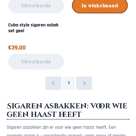
Uitverkocht
In winkelmand
Cuba style sigaren asbak
set geel
Prijs: 39,00
€39,00
Uitverkocht
1
Sigaren asbakken: voor wie
geen haast heeft
Sigaren asbakken zijn er voor wie geen haast heeft. Een
normale asbak is - oneerbiedig gezegd - niets meer of minder