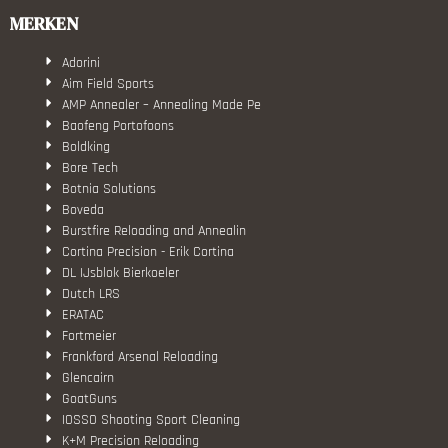
MERKEN
Adorini
Aim Field Sports
AMP Annealer – Annealing Made Pe
Baofeng Portofoons
Boldking
Bore Tech
Botnia Solutions
Boveda
Burstfire Reloading and Annealin
Cortina Precision - Erik Cortina
DL IJsblok Bierkoeler
Dutch LRS
ERATAC
Fortmeier
Frankford Arsenal Reloading
Glencairn
GoatGuns
IOSSO Shooting Sport Cleaning
K+M Precision Reloading