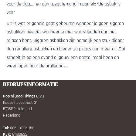
voor de clou….. en dan roept iemand in paniek: “de asbak is
vol!”
Dit is wat er geheid gaat gebeuren wanneer je geen sigaren
asbakken neerzet wanneer je met wat vrienden aan het
relaxen bent. Sigaren asbakken zijn namelijk een stuk dieper
dan reguliere asbakken en bieden zo plaats aan meer as. Dat
scheelt je op een avond al gauw een aantal maal heen en
weer lopen naar de prullenbak.
BEDRIJFSINFORMATIE
Hop.nl (Cool Things B.V.)
Rooseindsestraat 31
5705BP Helmond
Nederland
Tel:
085 - 0185 156
KvK:
81180632