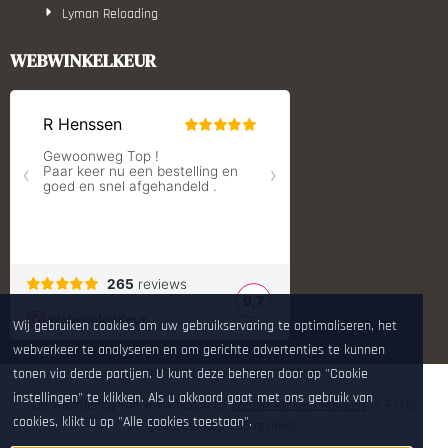
Lyman Reloading
March Scopes
Monstrum Tactical
WEBWINKELKEUR
RCBS
Redding Reloading Equipment
S.T. Dupont
Savior equipment
Shooters Global
Shooting Technology - Reloading
SleipnerX Bipods
SuperTrickler
Tango Fire4000
Telson Optics
Tier One Bipods
True Flite
Wij gebruiken cookies om uw gebruikservaring te optimaliseren, het
Ugly Reloading - Derraco Enginee
webverkeer te analyseren en om gerichte advertenties te kunnen
Vortex Optics
Zippo
tonen via derde partijen. U kunt deze beheren door op "Cookie
KvK: 81180632 - Btw: NL861972995B01
instellingen" te klikken. Als u akkoord gaat met ons gebruik van
De waardering van www.hop.nl bij
WebwinkelKeur Reviews
is 9.7/10
cookies, klikt u op "Alle cookies toestaan".
gebaseerd op 265 reviews.