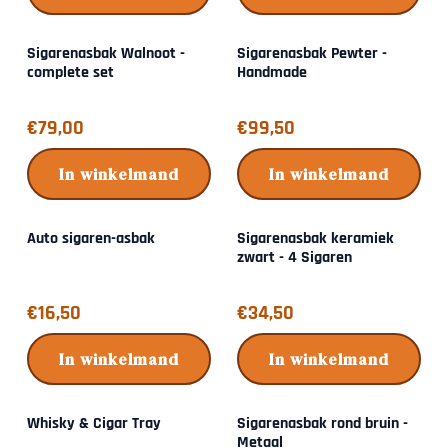
Sigarenasbak Walnoot -
Sigarenasbak Pewter -
complete set
Handmade
Prijs: 79,00
Prijs: 99,50
€79,00
€99,50
In winkelmand
In winkelmand
Auto sigaren-asbak
Sigarenasbak keramiek
zwart - 4 Sigaren
Prijs: 16,50
Prijs: 34,50
€16,50
€34,50
In winkelmand
In winkelmand
Whisky & Cigar Tray
Sigarenasbak rond bruin -
Metaal