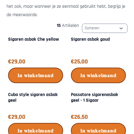
het ook, maar wanneer je ze eenmaal gebruikt hebt, begrijp je
de meerwaarde.
15
Artikelen
Sorteermethode
Sigaren asbak Che yellow
Sigaren asbak goud
Prijs: 29,00
Prijs: 25,00
€29,00
€25,00
In winkelmand
In winkelmand
Cuba style sigaren asbak
Passatore sigarenasbak
geel
geel - 1 Sigaar
Prijs: 29,00
Prijs: 26,50
€29,00
€26,50
In winkelmand
In winkelmand