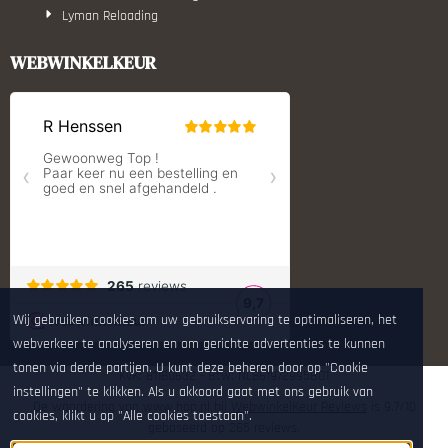
Lyman Reloading
March Scopes
Monstrum Tactical
WEBWINKELKEUR
RCBS
Redding Reloading Equipment
S.T. Dupont
Savior equipment
Shooters Global
Shooting Technology - Reloading
SleipnerX Bipods
SuperTrickler
Tango Fire4000
Telson Optics
Tier One Bipods
True Flite
Wij gebruiken cookies om uw gebruikservaring te optimaliseren, het
Ugly Reloading - Derraco Enginee
webverkeer te analyseren en om gerichte advertenties te kunnen
Vortex Optics
tonen via derde partijen. U kunt deze beheren door op "Cookie
Zippo
KvK: 81180632 - Btw: NL861972995B01
instellingen" te klikken. Als u akkoord gaat met ons gebruik van
De waardering van www.hop.nl bij
WebwinkelKeur Reviews
is 9.7/10
cookies, klikt u op "Alle cookies toestaan".
gebaseerd op 265 reviews.