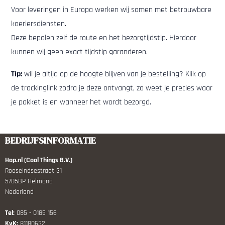
Voor leveringen in Europa werken wij samen met betrouwbare
koeriersdiensten.
Deze bepalen zelf de route en het bezorgtijdstip. Hierdoor
kunnen wij geen exact tijdstip garanderen.
Tip:
wil je altijd op de hoogte blijven van je bestelling? Klik op
de trackinglink zodra je deze ontvangt, zo weet je precies waar
je pakket is en wanneer het wordt bezorgd.
BEDRIJFSINFORMATIE
Hop.nl (Cool Things B.V.)
Rooseindsestraat 31
5705BP Helmond
Nederland
Tel:
085 - 0185 156
KvK:
81180632