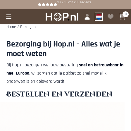
Cookievoorkeuren zijn beschikbaar. Kies instellingen of sta alle cookies
9.7 / 10
van
265
reviews
0
Home
/
Bezorgen
Bezorging bij Hop.nl – Alles wat je
moet weten
Bij Hop.nl bezorgen we jouw bestelling
snel en betrouwbaar in
heel Europa
. wij zorgen dat je pakket zo snel mogelijk
onderweg is en geleverd wordt.
Bestellen en verzenden