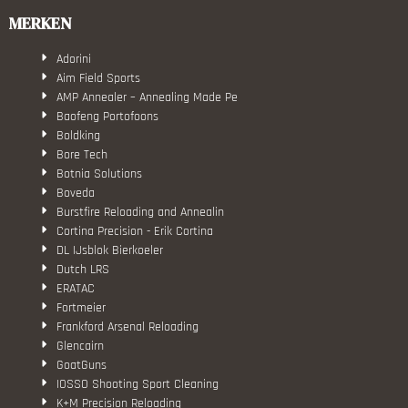
MERKEN
Adorini
Aim Field Sports
AMP Annealer – Annealing Made Pe
Baofeng Portofoons
Boldking
Bore Tech
Botnia Solutions
Boveda
Burstfire Reloading and Annealin
Cortina Precision - Erik Cortina
DL IJsblok Bierkoeler
Dutch LRS
ERATAC
Fortmeier
Frankford Arsenal Reloading
Glencairn
GoatGuns
IOSSO Shooting Sport Cleaning
K+M Precision Reloading