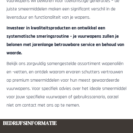
vuurwapens wil bewaren voor toekomstige generaties – de
juiste smeermiddelen maken een significant verschil in de
levensduur en functionaliteit van je wapens.
Investeer in kwaliteitsproducten en ontwikkel een
systematische smeringsroutine – je vuurwapens zullen je
belonen met jarenlange betrouwbare service en behoud van
waarde.
Bekijk ons zorgvuldig samengestelde assortiment wapenoliën
en -vetten, en ontdek waarom ervaren schutters vertrouwen
op premium smeermiddelen voor hun meest gewaardeerde
vuurwapens. Voor specifiek advies over het ideale smeermiddel
voor jouw specifieke vuurwapen of gebruiksscenario, aarzel
niet om contact met ons op te nemen.
BEDRIJFSINFORMATIE