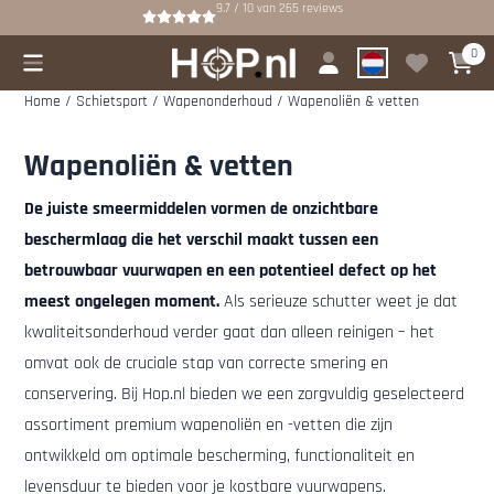
Cookievoorkeuren zijn beschikbaar. Kies instellingen of sta alle cookies
9.7 / 10
van
265
reviews
0
Home
/
Schietsport
/
Wapenonderhoud
/
Wapenoliën & vetten
Wapenoliën & vetten
De juiste smeermiddelen vormen de onzichtbare
beschermlaag die het verschil maakt tussen een
betrouwbaar vuurwapen en een potentieel defect op het
meest ongelegen moment.
Als serieuze schutter weet je dat
kwaliteitsonderhoud verder gaat dan alleen reinigen – het
omvat ook de cruciale stap van correcte smering en
conservering. Bij Hop.nl bieden we een zorgvuldig geselecteerd
assortiment premium wapenoliën en -vetten die zijn
ontwikkeld om optimale bescherming, functionaliteit en
levensduur te bieden voor je kostbare vuurwapens.