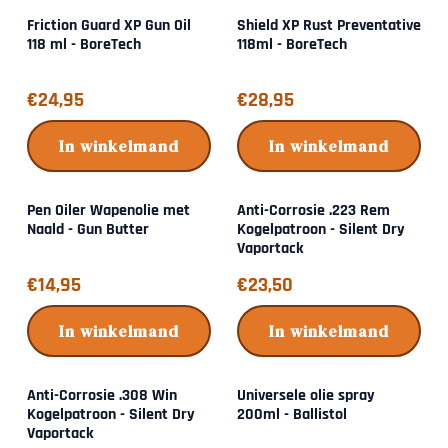
Friction Guard XP Gun Oil
Shield XP Rust Preventative
118 ml - BoreTech
118ml - BoreTech
Prijs: 24,95
Prijs: 28,95
€24,95
€28,95
In winkelmand
In winkelmand
Pen Oiler Wapenolie met
Anti-Corrosie .223 Rem
Naald - Gun Butter
Kogelpatroon - Silent Dry
Vaportack
Prijs: 14,95
Prijs: 23,50
€14,95
€23,50
In winkelmand
In winkelmand
Anti-Corrosie .308 Win
Universele olie spray
Kogelpatroon - Silent Dry
200ml - Ballistol
Vaportack