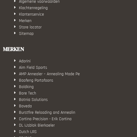
Algemene voorwaarden
Klachtenregeling
Klantenservice
Merken
Store locator
Sitemap
MERKEN
Adorini
Aim Field Sports
AMP Annealer – Annealing Made Pe
Baofeng Portofoons
Boldking
Bore Tech
Botnia Solutions
Boveda
Burstfire Reloading and Annealin
Cortina Precision - Erik Cortina
DL IJsblok Bierkoeler
Dutch LRS