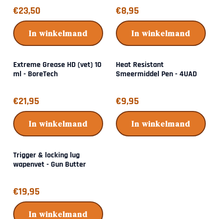
Prijs: 23,50
Prijs: 8,95
€23,50
€8,95
In winkelmand
In winkelmand
Extreme Grease HD (vet) 10
Heat Resistant
ml - BoreTech
Smeermiddel Pen - 4UAD
Prijs: 21,95
Prijs: 9,95
€21,95
€9,95
In winkelmand
In winkelmand
Trigger & locking lug
wapenvet - Gun Butter
Prijs: 19,95
€19,95
In winkelmand