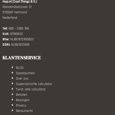
Hop.nl (Cool Things B.V.)
Rooseindsestraat 31
5705BP Helmond
Nederland
Tel:
085 - 0185 156
KvK:
81180632
Btw:
NL861972995B01
EORi:
NL861972995
KLANTENSERVICE
BLOG
Spaarpunten
Over ons
Supersonische calculator
Twist rate calculator
Betalen
Bezorgen
Privacy
Retourrecht