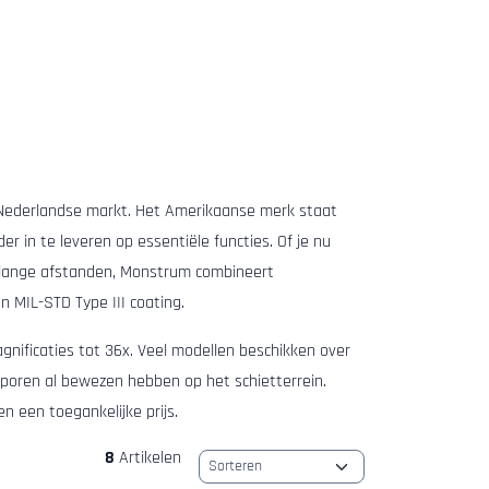
e Nederlandse markt. Het Amerikaanse merk staat
r in te leveren op essentiële functies. Of je nu
r lange afstanden, Monstrum combineert
n MIL-STD Type III coating.
ificaties tot 36x. Veel modellen beschikken over
 sporen al bewezen hebben op het schietterrein.
n een toegankelijke prijs.
8
Artikelen
Sorteermethode