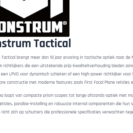
strum Tactical
Tactical brengt meer dan 10 jaar ervaring in tactische optiek naar d
richtkijkers die een uitstekende prijs-kwaliteitverhouding bieden zonde
r een LPVO voor dynamisch schieten of een high-power richtkijker voo
re constructie met moderne features zoals First Focal Plane reticles e
 loopt van compacte prism scopes tot lange afstands-optiek met magn
reticles, parallax-instelling en robuuste internal componenten die hun
icht zich op schutters die professionele specificaties verwachten tege