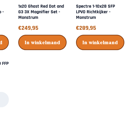
1x20 Ghost Red Dot and
Spectre 1-10x28 SFP
p -
G3 3X Magnifier Set -
LPVO Richtkijker -
Monstrum
Monstrum
Prijs: 249,95
Prijs: 289,95
€249,95
€289,95
d
In winkelmand
In winkelmand
 FFP