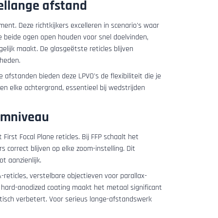
dellange afstand
ent. Deze richtkijkers excelleren in scenario's waar
 je beide ogen open houden voor snel doelvinden,
lijk maakt. De glasgeëtste reticles blijven
gheden.
e afstanden bieden deze LPVO's de flexibiliteit die je
egen elke achtergrond, essentieel bij wedstrijden
oomniveau
st Focal Plane reticles. Bij FFP schaalt het
correct blijven op elke zoom-instelling. Dit
t aanzienlijk.
eticles, verstelbare objectieven voor parallax-
II hard-anodized coating maakt het metaal significant
isch verbetert. Voor serieus lange-afstandswerk