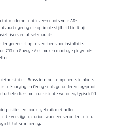
 tot moderne cantilever-mounts voor AR-
htvaartlegering die optimale stijfheid biedt bij
sief risers en offset-mounts.
nder gereedschap te vereinen voor installatie.
ngton 700 en Savage Axis maken montage plug-and-
eften.
hietprestaties. Brass internal components in plaats
ikstof-purging en O-ring seals garanderen fog-proof
tactiele clicks met consistente waarden, typisch 0.1
etposities en maakt gebruik met brillen
ld te verkrijgen, cruciaal wanneer seconden tellen.
glicht tot schemering.