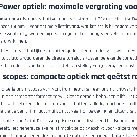
Power optiek: maximale vergroting voo
eme lange afstands-schutters gaat Monstrum tot 36x magnificatie. D
enzen (50mm+) voor optimale lichtinvang, wat kritisch is bij hogere ver
 is essentieel geworden bij deze magnificaties, aangezien zelfs minima
te afwijkingen.
icles in deze richtkijkers bevatten gedetailleerde grids voor windage-
e calculators waarderen de directe correlatie tussen berekende correcti
erde modellen voorkomt accidentele verstelling van je zero, een must-
 scopes: compacte optiek met geëtst re
ird-serie prism scopes van Monstrum gebruiken een prisma-ontwerp in 
 in een compacter formaat terwijl glashelderheid behouden blijft. Het 
ht, wat betekent dat het ook zonder batterij volledig functioneel bl
e die de verlichting automatisch activeert bij beweging en uitschakelt t
ficaties van 1x tot 5x passen prism scopes uitstekend bij dynamische s
 heeft. Het genereuze eye relief maakt ze ook geschikt voor kalibers me
carbine training bieden deze compacte optieken een ideale balans tuss