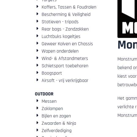
Koffers, Tassen & Foudralen
Bescherming & Veiligheid
Statieven - tripods
Rear bags - Zandzakken
Luchtbuks kogeltjes
Mon
Geweer Kolven en Chassis
Wapen onderdelen
Wind- & Afstandmeters
Monstrum 
Schietsport toebehoren
bekend om 
Boogsport
kiest voo
Airsoft - vrij verkrijgbaar
betrouwba
OUTDOOR
Het gamma
Messen
verlichte 
Zaklampen
Monstrum r
Bijlen en zagen
Zwaarden & Ninja
Zelfverdediging