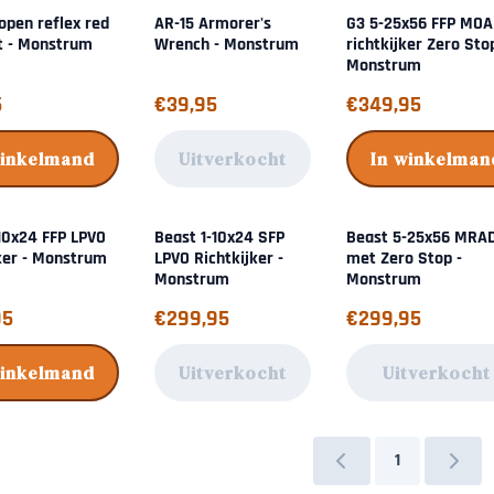
open reflex red
AR-15 Armorer's
G3 5-25x56 FFP MOA
t - Monstrum
Wrench - Monstrum
richtkijker Zero Sto
Monstrum
95
Prijs: 39,95
Prijs: 349,95
5
€39,95
€349,95
winkelmand
Uitverkocht
In winkelman
10x24 FFP LPVO
Beast 1-10x24 SFP
Beast 5-25x56 MRAD
ker - Monstrum
LPVO Richtkijker -
met Zero Stop -
Monstrum
Monstrum
9,95
Prijs: 299,95
Prijs: 299,95
95
€299,95
€299,95
winkelmand
Uitverkocht
Uitverkocht
1