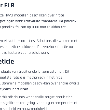
r ELR
eze HPVO-modellen beschikken over grote
grotingen waar lichtverlies toeneemt. De parallax-
le parallax-fouten op 1000 meter leiden tot
 en elevation-correcties. Schutters die werken met
es en reticle-holdovers. De zero-lock functie op
have feature voor precisiewerk.
ticle
plaats van traditionele lenzensystemen. Dit
geëtste reticle is mechanisch in het glas
ijft. Sommige modellen beschikken over shake-awake
ijdens inactiviteit.
chietdisciplines waar snelle target acquisition
t significant terugslag. Voor 3-gun competities of
en snelheid en nauwkeurigheid.