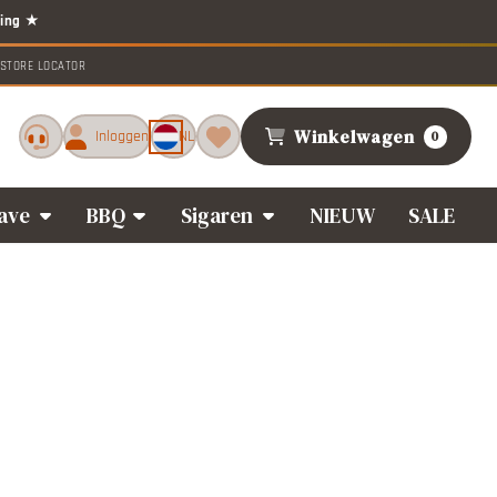
STORE LOCATOR
Winkelwagen
Inloggen
NL
0
ave
BBQ
Sigaren
NIEUW
SALE