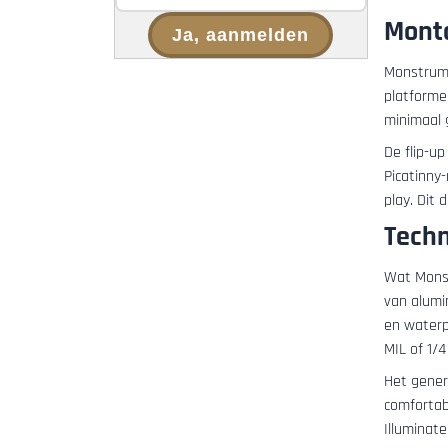
Mont
Ja, aanmelden
Monstrum 
platformen
minimaal g
De flip-u
Picatinny
play. Dit
Techn
Wat Monst
van alumi
en waterp
MIL of 1/4
Het gener
comfortabe
Illuminat