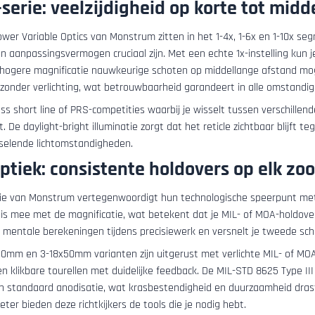
serie: veelzijdigheid op korte tot mid
er Variable Optics van Monstrum zitten in het 1-4x, 1-6x en 1-10x segm
en aanpassingsvermogen cruciaal zijn. Met een echte 1x-instelling kun
e hogere magnificatie nauwkeurige schoten op middellange afstand moge
 zonder verlichting, wat betrouwbaarheid garandeert in alle omstandi
ss short line of PRS-competities waarbij je wisselt tussen verschillend
. De daylight-bright illuminatie zorgt dat het reticle zichtbaar blijft t
selende lichtomstandigheden.
ptiek: consistente holdovers op elk z
ie van Monstrum vertegenwoordigt hun technologische speerpunt met Fir
is mee met de magnificatie, wat betekent dat je MIL- of MOA-holdovers 
t mentale berekeningen tijdens precisiewerk en versnelt je tweede scho
0mm en 3-18x50mm varianten zijn uitgerust met verlichte MIL- of MOA-r
en klikbare tourellen met duidelijke feedback. De MIL-STD 8625 Type I
n standaard anodisatie, wat krasbestendigheid en duurzaamheid drast
ter bieden deze richtkijkers de tools die je nodig hebt.