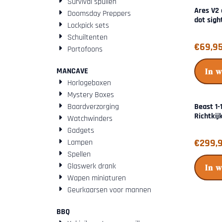
Survival spullen
Ares V2 
Doomsday Preppers
dot sigh
Lockpick sets
Schuiltenten
Prijs: 69,
€69,9
Portofoons
MANCAVE
In 
Horlogeboxen
Mystery Boxes
Baardverzorging
Beast 1-
Richtkij
Watchwinders
Gadgets
Prijs: 29
€299,
Lampen
Spellen
Glaswerk drank
In 
Wapen miniaturen
Geurkaarsen voor mannen
BBQ