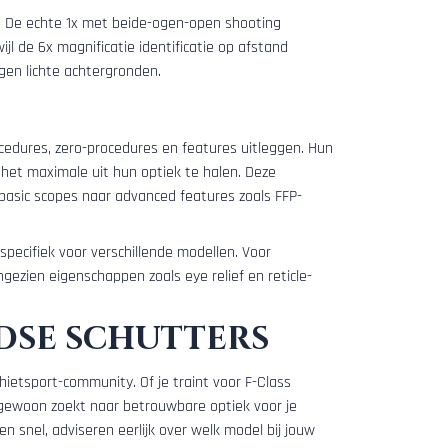
aal. De echte 1x met beide-ogen-open shooting
l de 6x magnificatie identificatie op afstand
egen lichte achtergronden.
cedures, zero-procedures en features uitleggen. Hun
het maximale uit hun optiek te halen. Deze
basic scopes naar advanced features zoals FFP-
ecifiek voor verschillende modellen. Voor
ngezien eigenschappen zoals eye relief en reticle-
dse schutters
hietsport-community. Of je traint voor F-Class
f gewoon zoekt naar betrouwbare optiek voor je
en snel, adviseren eerlijk over welk model bij jouw