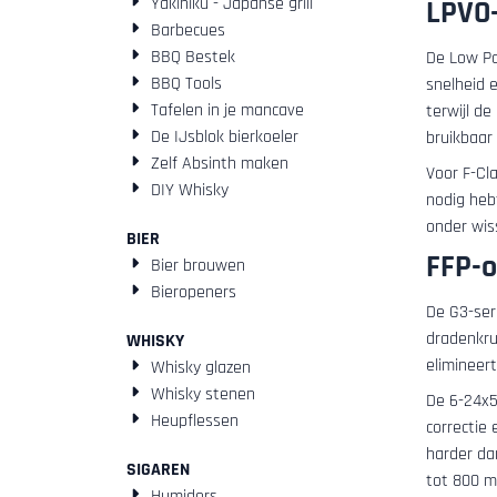
Yakiniku - Japanse grill
LPVO-
Barbecues
BBQ Bestek
De Low Pow
BBQ Tools
snelheid 
Tafelen in je mancave
terwijl d
De IJsblok bierkoeler
bruikbaar
Zelf Absinth maken
Voor F-Cla
DIY Whisky
nodig hebt
onder wis
BIER
FFP-o
Bier brouwen
Bieropeners
De G3-ser
dradenkru
WHISKY
elimineer
Whisky glazen
Whisky stenen
De 6-24x5
Heupflessen
correctie 
harder da
SIGAREN
tot 800 me
Humidors