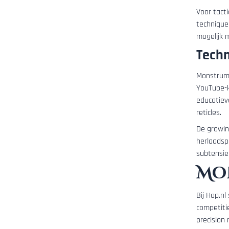
Voor tacti
technique 
mogelijk m
Tech
Monstrum 
YouTube-k
educatiev
reticles.
De growin
herlaadspe
subtensie
Mo
Bij Hop.nl
competiti
precision 