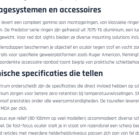
agesystemen en accessoires
levert een compleet gamma aan montageringen, van klassieke ringen
. De Predator-serie ringen zijn gefreesd uit 7075-T6 aluminium, een luc
ewicht. Voor red dot sights bieden ze diverse mounting solutions inclu
p lensdoppen beschermen je objectief en oculair tegen stof en vocht zo
-rails voor specifieke geweerplatformen zoals Ruger American, Remi
 doordenkte accessoire-aanbod toont begrip van praktische schietbeho
ische specificaties die tellen
rum onderscheidt zijn de specificaties die direct invloed hebben op sc
nium zorgen voor betere zero-retention bij temperatuurwisselingen. St
roof prestaties onder alle weersomstandigheden. De tourellen leveren 
 MOA per click.
ous eye relief (80-100mm op veel modellen) accommodeert diverse schi
l. De fast-focus oculair stelt je in staat om razendsnel een scherp bee
ed reticles met meerdere helderheidsniveaus passen zich aan van fel da