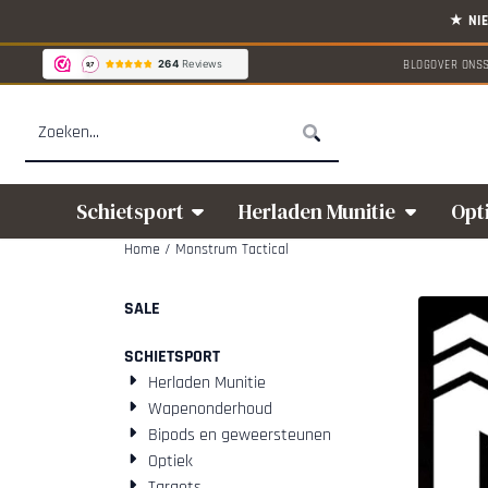
Cookievoorkeuren zijn beschikbaar. Kies instellingen of sta alle cookies
BLOG
OVER ONS
Zoeken
Schietsport
Herladen Munitie
Opt
Home
/
Monstrum Tactical
SALE
SCHIETSPORT
Herladen Munitie
Wapenonderhoud
Bipods en geweersteunen
Optiek
Targets