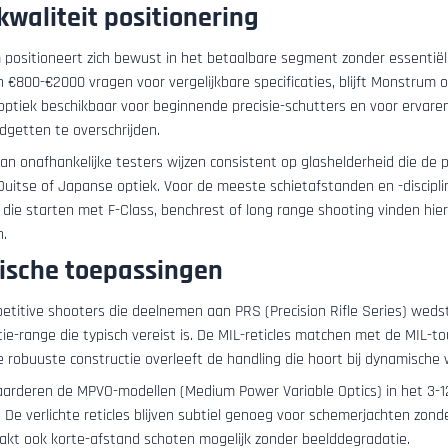
-kwaliteit positionering
positioneert zich bewust in het betaalbare segment zonder essentië
an €800-€2000 vragen voor vergelijkbare specificaties, blijft Monstrum
ptiek beschikbaar voor beginnende precisie-schutters en voor ervaren 
dgetten te overschrijden.
n onafhankelijke testers wijzen consistent op glashelderheid die de pri
uitse of Japanse optiek. Voor de meeste schietafstanden en -discipli
 die starten met F-Class, benchrest of long range shooting vinden hier
n.
ische toepassingen
etitive shooters die deelnemen aan PRS (Precision Rifle Series) wedst
ie-range die typisch vereist is. De MIL-reticles matchen met de MIL-tou
e robuuste constructie overleeft de handling die hoort bij dynamische
arderen de MPVO-modellen (Medium Power Variable Optics) in het 3-12x 
 De verlichte reticles blijven subtiel genoeg voor schemerjachten zonde
kt ook korte-afstand schoten mogelijk zonder beelddegradatie.