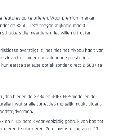
le features op te offeren. Waar premium merken
 onder de €350. Deze toegankelijkheid maakt
schutters die meerdere rifles willen uitrusten
jsklasse overstijgt, zij het niet het niveau haalt van
nes levert dit meer dan voldoende prestaties.
 hun eerste serieuze optiek zonder direct €1500+ te
rijden bieden de 3-18x en 4-16x FFP-modellen de
rellen, wat snelle correcties mogelijk maakt tijdens
 wedstrijdvormen.
en 4-12x bereik voor veelzijdig gebruik van bos tot
r dieren te alarmeren. Parallax-instelling vanaf 10