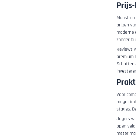
Prijs
Monstrum 
prijzen v
moderne o
zonder bu
Reviews va
premium D
Schutters
investere
Prakt
Voor comp
magnificat
stages. D
Jagers wa
open veld.
meter maa