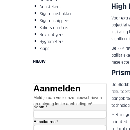
High 
Aanstekers
Sigaren asbakken
Voor extr
Sigarenknippers
objectiefl
Kokers en etuis
instelling
Bevochtigers
significan
Hygrometers
De FFP-ret
Zippo
ballistiek
NIEUW
geselecte
Prism
De Blackb
Aanmelden
resulteert
Meld je aan voor onze nieuwsbrieven
aangebrac
en ontvang leuke aanbiedingen!
technologi
Naam *
Met magni
prioriteit
E-mailadres *
tactical 