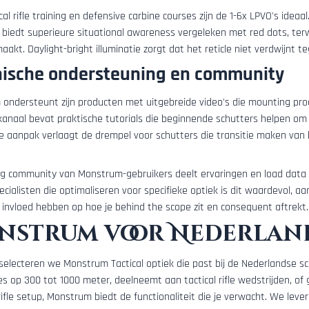
cal rifle training en defensive carbine courses zijn de 1-6x LPVO's ide
biedt superieure situational awareness vergeleken met red dots, terwij
aakt. Daylight-bright illuminatie zorgt dat het reticle niet verdwijnt t
nische ondersteuning en community
ondersteunt zijn producten met uitgebreide video's die mounting pro
anaal bevat praktische tutorials die beginnende schutters helpen om 
e aanpak verlaagt de drempel voor schutters die transitie maken van 
g community van Monstrum-gebruikers deelt ervaringen en load data sp
cialisten die optimaliseren voor specifieke optiek is dit waardevol, aa
 invloed hebben op hoe je behind the scope zit en consequent aftrekt.
nstrum voor Nederlan
 selecteren we Monstrum Tactical optiek die past bij de Nederlandse sc
es op 300 tot 1000 meter, deelneemt aan tactical rifle wedstrijden, o
rifle setup, Monstrum biedt de functionaliteit die je verwacht. We lever