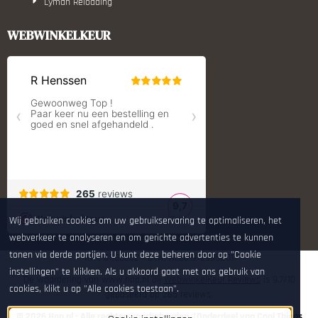
Lyman Reloading
March Scopes
Monstrum Tactical
WEBWINKELKEUR
RCBS
Redding Reloading Equipment
S.T. Dupont
Savior equipment
Shooters Global
Shooting Technology - Reloading
SleipnerX Bipods
SuperTrickler
Tango Fire4000
Telson Optics
Tier One Bipods
True Flite
Wij gebruiken cookies om uw gebruikservaring te optimaliseren, het
Ugly Reloading - Derraco Enginee
webverkeer te analyseren en om gerichte advertenties te kunnen
Vortex Optics
tonen via derde partijen. U kunt deze beheren door op "Cookie
Zippo
KvK: 81180632 - Btw: NL861972995B01
instellingen" te klikken. Als u akkoord gaat met ons gebruik van
De waardering van www.hop.nl bij
WebwinkelKeur Reviews
is 9.7/10
cookies, klikt u op "Alle cookies toestaan".
gebaseerd op 265 reviews.
© 2026 Hop.nl - Alle rechten voorbehouden. [Onderdeel van Cool Things