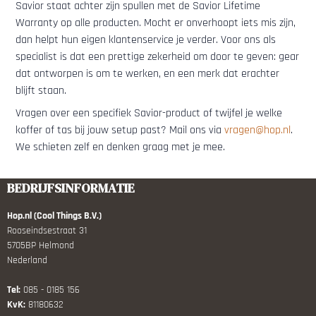
Savior staat achter zijn spullen met de Savior Lifetime
Warranty op alle producten. Mocht er onverhoopt iets mis zijn,
dan helpt hun eigen klantenservice je verder. Voor ons als
specialist is dat een prettige zekerheid om door te geven: gear
dat ontworpen is om te werken, en een merk dat erachter
blijft staan.
Vragen over een specifiek Savior-product of twijfel je welke
koffer of tas bij jouw setup past? Mail ons via
vragen@hop.nl
.
We schieten zelf en denken graag met je mee.
BEDRIJFSINFORMATIE
Hop.nl (Cool Things B.V.)
Rooseindsestraat 31
5705BP Helmond
Nederland
Tel:
085 - 0185 156
KvK:
81180632