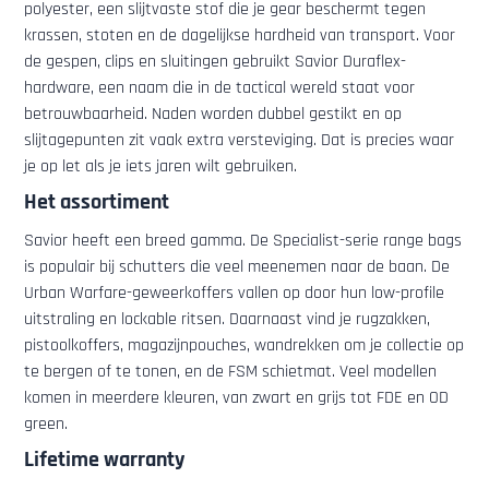
polyester, een slijtvaste stof die je gear beschermt tegen
krassen, stoten en de dagelijkse hardheid van transport. Voor
de gespen, clips en sluitingen gebruikt Savior Duraflex-
hardware, een naam die in de tactical wereld staat voor
betrouwbaarheid. Naden worden dubbel gestikt en op
slijtagepunten zit vaak extra versteviging. Dat is precies waar
je op let als je iets jaren wilt gebruiken.
Het assortiment
Savior heeft een breed gamma. De Specialist-serie range bags
is populair bij schutters die veel meenemen naar de baan. De
Urban Warfare-geweerkoffers vallen op door hun low-profile
uitstraling en lockable ritsen. Daarnaast vind je rugzakken,
pistoolkoffers, magazijnpouches, wandrekken om je collectie op
te bergen of te tonen, en de FSM schietmat. Veel modellen
komen in meerdere kleuren, van zwart en grijs tot FDE en OD
green.
Lifetime warranty