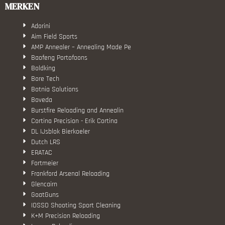
MERKEN
Adorini
Aim Field Sports
AMP Annealer – Annealing Made Pe
Baofeng Portofoons
Boldking
Bore Tech
Botnia Solutions
Boveda
Burstfire Reloading and Annealin
Cortina Precision - Erik Cortina
DL IJsblok Bierkoeler
Dutch LRS
ERATAC
Fortmeier
Frankford Arsenal Reloading
Glencairn
GoatGuns
IOSSO Shooting Sport Cleaning
K+M Precision Reloading