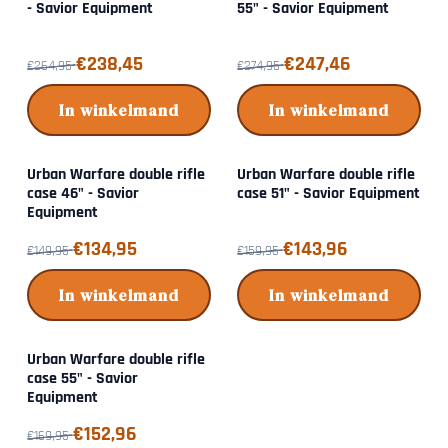
- Savior Equipment
55" - Savior Equipment
Van 264,95 voor 238,45
Van 274,95 voor 247,46
€238,45
€247,46
€264,95
€274,95
In winkelmand
In winkelmand
Urban Warfare double rifle
Urban Warfare double rifle
case 46" - Savior
case 51" - Savior Equipment
Equipment
Van 149,95 voor 134,95
Van 159,95 voor 143,96
€134,95
€143,96
€149,95
€159,95
In winkelmand
In winkelmand
Urban Warfare double rifle
case 55" - Savior
Equipment
Van 169,95 voor 152,96
€152,96
€169,95