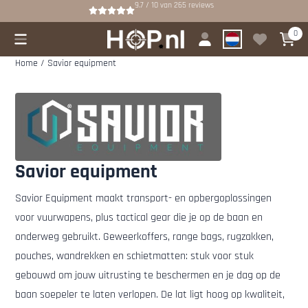
Cookievoorkeuren zijn beschikbaar. Kies instellingen of sta alle cookies
9.7 / 10
van
265
reviews
0
Home
/
Savior equipment
Savior equipment
Savior Equipment maakt transport- en opbergoplossingen
voor vuurwapens, plus tactical gear die je op de baan en
onderweg gebruikt. Geweerkoffers, range bags, rugzakken,
pouches, wandrekken en schietmatten: stuk voor stuk
gebouwd om jouw uitrusting te beschermen en je dag op de
baan soepeler te laten verlopen. De lat ligt hoog op kwaliteit,