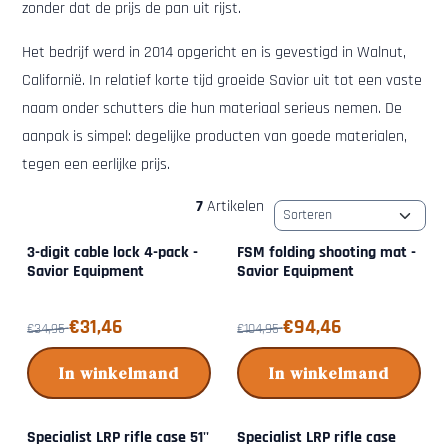
zonder dat de prijs de pan uit rijst.
Het bedrijf werd in 2014 opgericht en is gevestigd in Walnut,
Californië. In relatief korte tijd groeide Savior uit tot een vaste
naam onder schutters die hun materiaal serieus nemen. De
aanpak is simpel: degelijke producten van goede materialen,
tegen een eerlijke prijs.
7
Artikelen
Sorteermethode
3-digit cable lock 4-pack -
FSM folding shooting mat -
Savior Equipment
Savior Equipment
Van 34,95 voor 31,46
Van 104,95 voor 94,46
€31,46
€94,46
€34,95
€104,95
In winkelmand
In winkelmand
Specialist LRP rifle case 51''
Specialist LRP rifle case