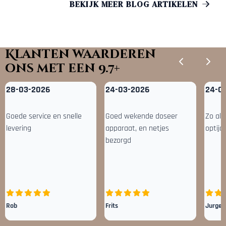
BEKIJK MEER BLOG ARTIKELEN
Klanten waarderen
ons met een 9.7+
28-03-2026
24-03-2026
24-0
Goede service en snelle
Goed wekende doseer
Zo als
levering
apparaat, en netjes
optijd
bezorgd
Rob
Frits
Jurgen