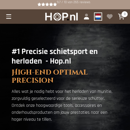
Cookievoorkeuren zijn beschikbaar. Kies instellingen of sta alle cookies
9.7 / 10
van
265
reviews
0
#1 Precisie schietsport en
herladen - Hop.nl
High-end optimal
precision
Alles wat je nodig hebt voor het herladen van munitie,
zorgvuldig geselecteerd voor de serieuze schutter.
Ontdek onze hoogwaardige tools, accessoires en
onderhoudsproducten om jouw prestaties naar een
hoger niveau te tillen.