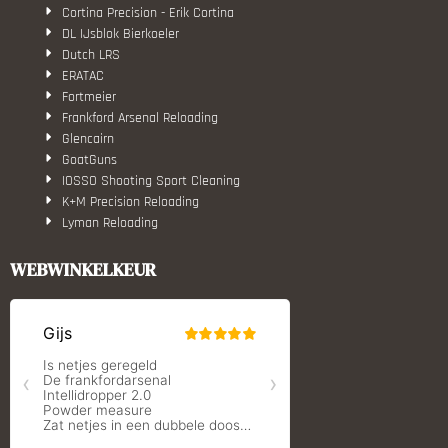
Cortina Precision - Erik Cortina
DL IJsblok Bierkoeler
Dutch LRS
ERATAC
Fortmeier
Frankford Arsenal Reloading
Glencairn
GoatGuns
IOSSO Shooting Sport Cleaning
K+M Precision Reloading
Lyman Reloading
March Scopes
Monstrum Tactical
WEBWINKELKEUR
RCBS
Redding Reloading Equipment
S.T. Dupont
Savior equipment
Shooters Global
Shooting Technology - Reloading
SleipnerX Bipods
SuperTrickler