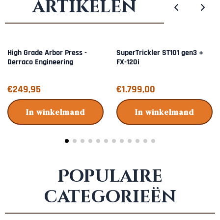
artikelen
High Grade Arbor Press -
SuperTrickler ST101 gen3 +
Derraco Engineering
FX-120i
Prijs: 249,95
Prijs: 1 799,00
€249,95
€1.799,00
In winkelmand
In winkelmand
Populaire
categorieën