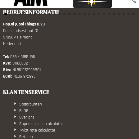
BEDRIJFSINFORMATIE
Hop.nl (Cool Things B.V.)
Rooseindsestraat 31
5705BP Helmond
Nederland
Tel:
085 - 0185 156
KvK:
81180632
Btw:
NL861972995B01
EORi:
NL861972995
KLANTENSERVICE
Spaarpunten
BLOG
Over ons
Supersonische calculator
Twist rate calculator
Betalen