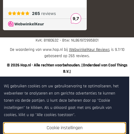
Tango Fire4000
Telson Optics
Tier One Bipods
True Flite
Ugly Reloading - Derraco Enginee
Vortex Optics
Zippo
KvK: 81180632 - Btw: NL861972995B01
De waardering van www.hop.nl bij
WebwinkelKeur Reviews
is 9.7/10
gebaseerd op 265 reviews.
© 2026 Hop.nl - Alle rechten voorbehouden. [Onderdeel van Cool Things
B.V.]
Wij gebruiken cookies om uw gebruikservaring te optimaliseren, het
webverkeer te analyseren en om gerichte advertenties te kunnen
tonen via derde partijen. U kunt deze beheren door op "Cookie
instellingen" te klikken. Als u akkoord gaat met ons gebruik van
cookies, klikt u op "Alle cookies toestaan".
Cookie instellingen