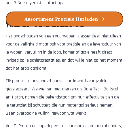
past? Neem gerust contact op.
Assortiment Precisie Herladen
Wapenonderhoud
Het onderhouden van een vuurwapen is essentieel, niet alleen
voor de veiligheid maar ook voor precisie en de levensduur van
je wapen. Vervuiling in de loop, kamer of actie heeft direct
invloed op je schietprestaties, en dat wil je niet op het moment
dat het erop aankomt.
Elk product in ons onderhoudsassortiment is zorgvuldig
geselecteerd. We werken met merken als Bore Tech, Ballistol
en Tipton, namen die bekendstaan om hun effectiviteit en die
je terugziet bij schutters die hun materiaal serieus nemen.
Geen overbodige vulling, gewoon wat werkt.
Van CLP-oliën en koperlopers tot boresnakes en patchhouders,