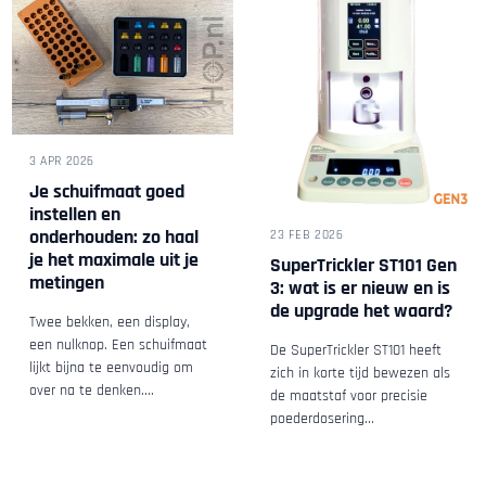
3 APR 2026
Je schuifmaat goed
instellen en
onderhouden: zo haal
23 FEB 2026
je het maximale uit je
SuperTrickler ST101 Gen
metingen
3: wat is er nieuw en is
de upgrade het waard?
Twee bekken, een display,
een nulknop. Een schuifmaat
De SuperTrickler ST101 heeft
lijkt bijna te eenvoudig om
zich in korte tijd bewezen als
over na te denken....
de maatstaf voor precisie
poederdosering...