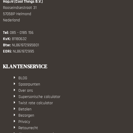
Hop.nl (Cool Things B.V.)
Rooseindsestraat 31
5705BP Helmond
Nederland
Tel:
085 - 0185 156
KvK:
81180632
Btw:
NL861972995B01
EORi:
NL861972995
KLANTENSERVICE
BLOG
Spaarpunten
Over ons
Supersonische calculator
Twist rate calculator
Betalen
Bezorgen
Privacy
Retourrecht