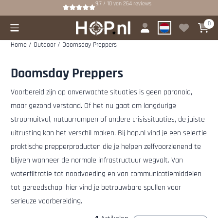
Cookievoorkeuren zijn beschikbaar. Kies instellingen of sta alle cookies
9.7 / 10
van
264
reviews
0
Home
/
Outdoor
/
Doomsday Preppers
Doomsday Preppers
Voorbereid zijn op onverwachte situaties is geen paranoia,
maar gezond verstand. Of het nu gaat om langdurige
stroomuitval, natuurrampen of andere crisissituaties, de juiste
uitrusting kan het verschil maken. Bij hop.nl vind je een selectie
praktische prepperproducten die je helpen zelfvoorzienend te
blijven wanneer de normale infrastructuur wegvalt. Van
waterfiltratie tot noodvoeding en van communicatiemiddelen
tot gereedschap, hier vind je betrouwbare spullen voor
serieuze voorbereiding.