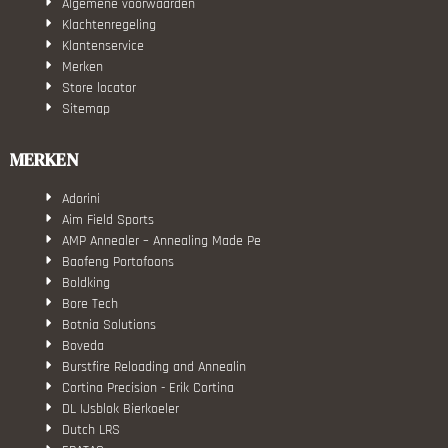
Algemene voorwaarden
Klachtenregeling
Klantenservice
Merken
Store locator
Sitemap
MERKEN
Adorini
Aim Field Sports
AMP Annealer – Annealing Made Pe
Baofeng Portofoons
Boldking
Bore Tech
Botnia Solutions
Boveda
Burstfire Reloading and Annealin
Cortina Precision - Erik Cortina
DL IJsblok Bierkoeler
Dutch LRS