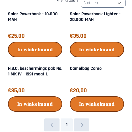
4
Artikelen
Sorteermethode
Solar Powerbank - 10.000
Solar Powerbank Lighter -
MAH
20.000 MAH
Prijs: 25,00
Prijs: 35,00
€25,00
€35,00
In winkelmand
In winkelmand
N.B.C. beschermings pak No.
Camelbag Camo
1 MK IV - 1991 maat L
Prijs: 35,00
Prijs: 20,00
€35,00
€20,00
In winkelmand
In winkelmand
1