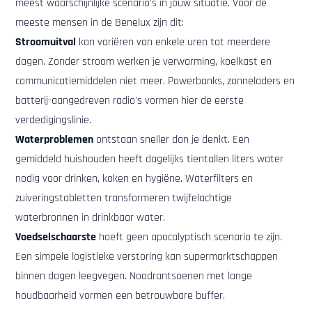
meest waarschijnlijke scenario's in jouw situatie. Voor de
meeste mensen in de Benelux zijn dit:
Stroomuitval
kan variëren van enkele uren tot meerdere
dagen. Zonder stroom werken je verwarming, koelkast en
communicatiemiddelen niet meer. Powerbanks, zonneladers en
batterij-aangedreven radio's vormen hier de eerste
verdedigingslinie.
Waterproblemen
ontstaan sneller dan je denkt. Een
gemiddeld huishouden heeft dagelijks tientallen liters water
nodig voor drinken, koken en hygiëne. Waterfilters en
zuiveringstabletten transformeren twijfelachtige
waterbronnen in drinkbaar water.
Voedselschaarste
hoeft geen apocalyptisch scenario te zijn.
Een simpele logistieke verstoring kan supermarktschappen
binnen dagen leegvegen. Noodrantsoenen met lange
houdbaarheid vormen een betrouwbare buffer.