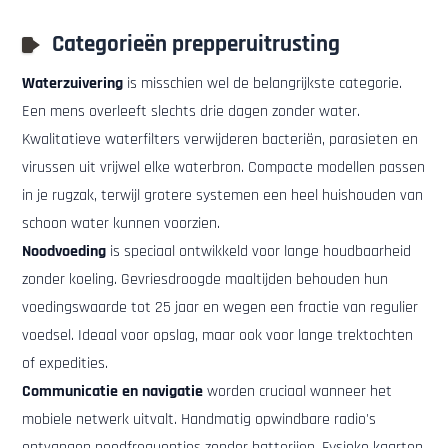
Categorieën prepperuitrusting
Waterzuivering
is misschien wel de belangrijkste categorie.
Een mens overleeft slechts drie dagen zonder water.
Kwalitatieve waterfilters verwijderen bacteriën, parasieten en
virussen uit vrijwel elke waterbron. Compacte modellen passen
in je rugzak, terwijl grotere systemen een heel huishouden van
schoon water kunnen voorzien.
Noodvoeding
is speciaal ontwikkeld voor lange houdbaarheid
zonder koeling. Gevriesdroogde maaltijden behouden hun
voedingswaarde tot 25 jaar en wegen een fractie van regulier
voedsel. Ideaal voor opslag, maar ook voor lange trektochten
of expedities.
Communicatie en navigatie
worden cruciaal wanneer het
mobiele netwerk uitvalt. Handmatig opwindbare radio's
ontvangen noodfrequenties zonder batterijen. Fysieke kaarten