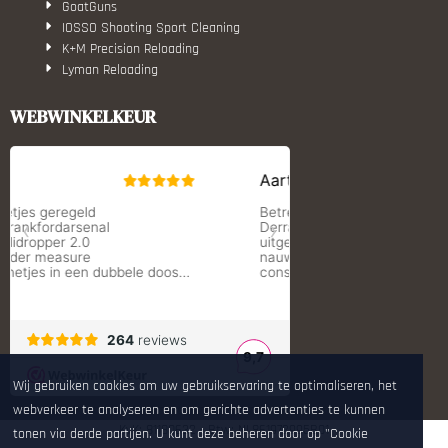
GoatGuns
IOSSO Shooting Sport Cleaning
K+M Precision Reloading
Lyman Reloading
March Scopes
Monstrum Tactical
WEBWINKELKEUR
RCBS
Redding Reloading Equipment
S.T. Dupont
Savior equipment
Shooters Global
Shooting Technology - Reloading
SleipnerX Bipods
SuperTrickler
Tango Fire4000
Telson Optics
Tier One Bipods
True Flite
Ugly Reloading - Derraco Enginee
Wij gebruiken cookies om uw gebruikservaring te optimaliseren, het
Vortex Optics
webverkeer te analyseren en om gerichte advertenties te kunnen
Zippo
KvK: 81180632 - Btw: NL861972995B01
tonen via derde partijen. U kunt deze beheren door op "Cookie