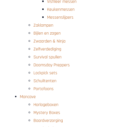
Visfileer messen
Keukenmessen
Messenslijpers
Zaklampen
Bijlen en zagen
Zwaarden & Ninja
Zelfverdediging
Survival spullen
Doomsday Preppers
Lockpick sets
Schuiltenten
Portofoons
Mancave
Horlogeboxen
Mystery Boxes
Baardverzorging