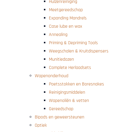
Hulzenreiniging
Meetgereedschap
Expanding Mandrels
Case lube en wax
Annealing
Priming & Depriming Tools
Weegschalen & Kruitdispensers
Munitiedozen
Complete Herlaadsets
Wapenonderhoud
Poetsstokken en Boresnakes
Reinigingsmiddelen
Wapenoliën & vetten
Gereedschap
Bipods en geweersteunen
Optiek