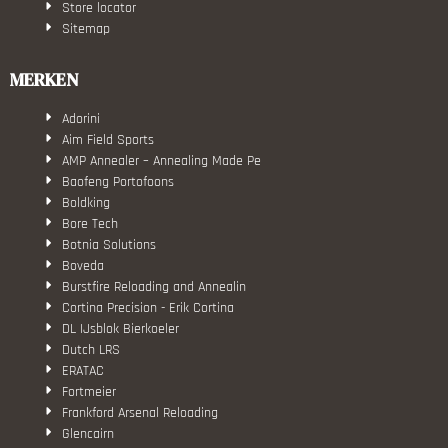
Store locator
Sitemap
MERKEN
Adorini
Aim Field Sports
AMP Annealer – Annealing Made Pe
Baofeng Portofoons
Boldking
Bore Tech
Botnia Solutions
Boveda
Burstfire Reloading and Annealin
Cortina Precision - Erik Cortina
DL IJsblok Bierkoeler
Dutch LRS
ERATAC
Fortmeier
Frankford Arsenal Reloading
Glencairn