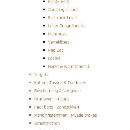
Richtkijkers
Spotting scopes
Electronic Level
Laser Rangefinders
Montages
Verrekijkers
Red Dot
Lasers
Nacht & warmtebeeld
Targets
Koffers, Tassen & Foudralen
Bescherming & Veiligheid
Statieven - tripods
Rear bags - Zandzakken
Mondingsremmen - Muzzle brakes
Schietmatten