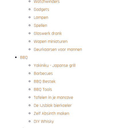
Watchwinders
Gadgets
Lampen
Spellen
Glaswerk drank
Wapen miniaturen
Geurkaarsen voor mannen
BBQ
Yakiniku - Japanse grill
Barbecues
BBQ Bestek
BBQ Tools
Tafelen in je mancave
De IJsblok bierkoeler
Zelf Absinth maken
DIY Whisky