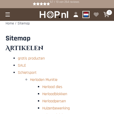
Cookievoorkeuren zijn beschikbaar. Kies instellingen of sta alle cookies
9.7 / 10
van
264
reviews
0
Home
/
Sitemap
Sitemap
Artikelen
gratis producten
SALE
Schietsport
Herladen Munitie
Herlaad dies
Herlaadblokken
Herlaadpersen
Hulzenbewerking