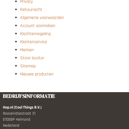
Privacy
Retourrecht
Algemene voorwaarden
Account aanmaken
Klachtenregeling
Klantenservice
Merken
Store locator
Sitemap
Nieuwe producten
BEDRIJFSINFORMATIE
Hop.nl (Cool Things B.V.)
Rooseindsestraat 31
5705BP Helmond
Nederland