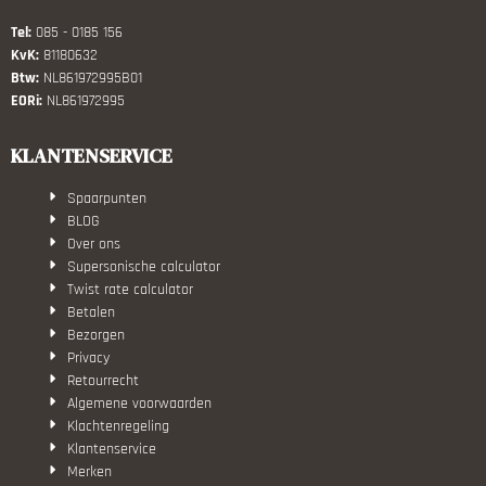
Tel:
085 - 0185 156
KvK:
81180632
Btw:
NL861972995B01
EORi:
NL861972995
KLANTENSERVICE
Spaarpunten
BLOG
Over ons
Supersonische calculator
Twist rate calculator
Betalen
Bezorgen
Privacy
Retourrecht
Algemene voorwaarden
Klachtenregeling
Klantenservice
Merken