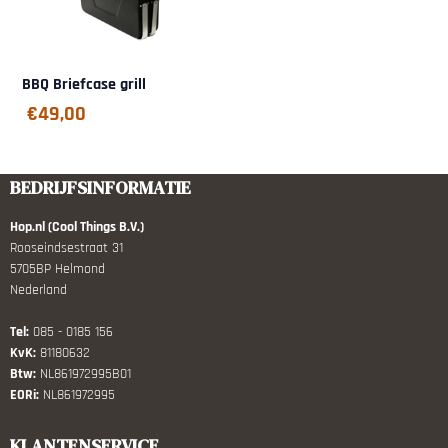
BBQ Briefcase grill
€
49,00
BEDRIJFSINFORMATIE
Hop.nl (Cool Things B.V.)
Rooseindsestraat 31
5705BP Helmond
Nederland
Tel:
085 - 0185 156
KvK:
81180632
Btw:
NL861972995B01
EORi:
NL861972995
KLANTENSERVICE