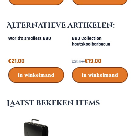
Alternatieve artikelen:
World's smallest BBQ
BBQ Collection
houtskoolbarbecue
Prijs: 21,00
Van 39,00 voor 19,00
€21,00
€19,00
€39,00
In winkelmand
In winkelmand
Laatst bekeken items