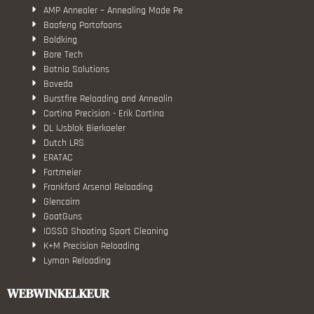
AMP Annealer – Annealing Made Pe
Baofeng Portofoons
Boldking
Bore Tech
Botnia Solutions
Boveda
Burstfire Reloading and Annealin
Cortina Precision - Erik Cortina
DL IJsblok Bierkoeler
Dutch LRS
ERATAC
Fortmeier
Frankford Arsenal Reloading
Glencairn
GoatGuns
IOSSO Shooting Sport Cleaning
K+M Precision Reloading
Lyman Reloading
March Scopes
Monstrum Tactical
WEBWINKELKEUR
RCBS