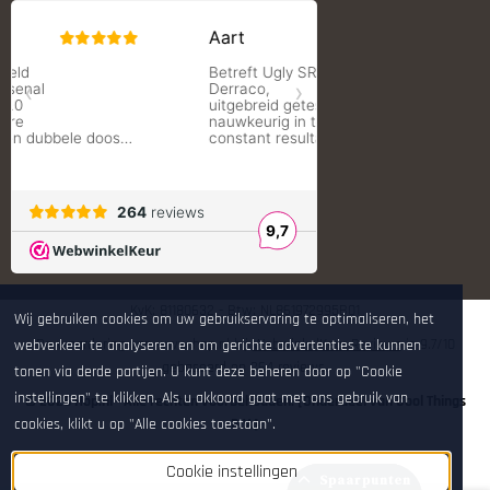
Redding Reloading Equipment
S.T. Dupont
Savior equipment
Shooters Global
Shooting Technology - Reloading
SleipnerX Bipods
SuperTrickler
Tango Fire4000
Telson Optics
Tier One Bipods
True Flite
Ugly Reloading - Derraco Enginee
Vortex Optics
Zippo
KvK: 81180632 - Btw: NL861972995B01
Wij gebruiken cookies om uw gebruikservaring te optimaliseren, het
De waardering van www.hop.nl bij
WebwinkelKeur Reviews
is 9.7/10
webverkeer te analyseren en om gerichte advertenties te kunnen
gebaseerd op 264 reviews.
tonen via derde partijen. U kunt deze beheren door op "Cookie
instellingen" te klikken. Als u akkoord gaat met ons gebruik van
© 2026 Hop.nl - Alle rechten voorbehouden. [Onderdeel van Cool Things
B.V.]
cookies, klikt u op "Alle cookies toestaan".
Cookie instellingen
Spaarpunten