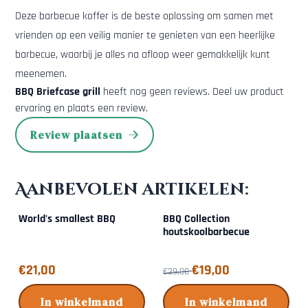
Deze barbecue koffer is de beste oplossing om samen met
vrienden op een veilig manier te genieten van een heerlijke
barbecue, waarbij je alles na afloop weer gemakkelijk kunt
meenemen.
BBQ Briefcase grill
heeft nog geen reviews. Deel uw product
ervaring en plaats een review.
Review plaatsen
Aanbevolen artikelen:
World's smallest BBQ
BBQ Collection
houtskoolbarbecue
Prijs: 21,00
Van 39,00 voor 19,00
€21,00
€19,00
€39,00
In winkelmand
In winkelmand