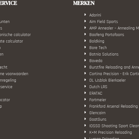
ERVICE
MERKEN
Adorini
unten
Aim Field Sports
ns
AMP Annealer – Annealing 
nische calculator
Baofeng Portofoons
ate calculator
Boldking
n
Bore Tech
en
Botnia Solutions
Boveda
echt
Burstfire Reloading and Ann
ne voorwaarden
Cortina Precision - Erik Cort
nregeling
DL IJsblok Bierkoeler
service
Dutch LRS
ERATAC
ocator
Fortmeier
p
Frankford Arsenal Reloading
Glencairn
GoatGuns
IOSSO Shooting Sport Clean
K+M Precision Reloading