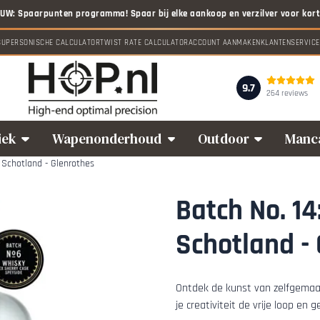
 toe.
SUPERSONISCHE CALCULATOR
TWIST RATE CALCULATOR
ACCOUNT AANMAKEN
KLANTENSERVICE
9.7
264 reviews
iek
Wapenonderhoud
Outdoor
Manc
 Schotland - Glenrothes
Batch No. 14
Schotland -
Ontdek de kunst van zelfgemaa
je creativiteit de vrije loop en