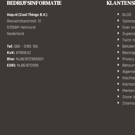
BEDRIJFSINFORMATIE
KLANTENS
Hop.nl (Cool Things B.V.)
BLOG
Rooseindsestraat 31
Spaarp
5705BP Helmond
Over o
Nederland
Superso
Twist r
Tel:
085 - 0185 156
Betale
KvK:
81180632
Bezorg
Btw:
NL861972995B01
Privacy
EORi:
NL861972995
Retourr
Algeme
Klachte
Klanten
Merken
Store l
Sitema