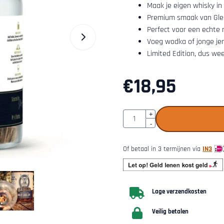
Maak je eigen whisky i
Premium smaak van Glen
Perfect voor een echt
Voeg wodka of jonge je
Limited Edition, dus wee
€
18,95
Aantal
+
-
Of betaal in 3 termijnen via
IN3
Lage verzendkosten
Veilig betalen