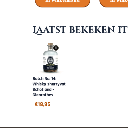
In winkelmand
In win
Laatst bekeken i
Batch No. 14:
Whisky sherryvat
Schotland -
Glenrothes
€
18,95