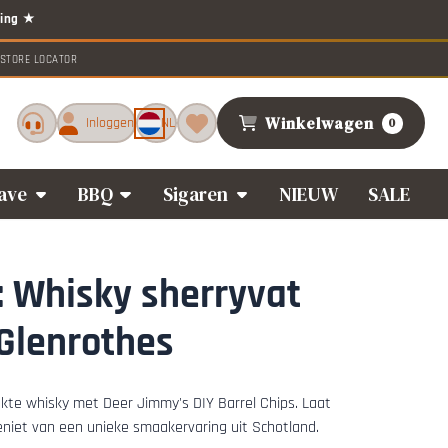
STORE LOCATOR
Winkelwagen
Inloggen
NL
0
ave
BBQ
Sigaren
NIEUW
SALE
: Whisky sherryvat
 Glenrothes
kte whisky met Deer Jimmy's DIY Barrel Chips. Laat
 geniet van een unieke smaakervaring uit Schotland.