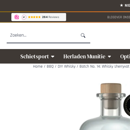
Cookievoorkeuren zijn beschikbaar. Kies instellingen of sta alle cookies
BLOG
OVER ONS
Zoeken
Schietsport
Herladen Munitie
Opt
Home
/
BBQ
/
DIY Whisky
/
Batch No. 14: Whisky sherryvat