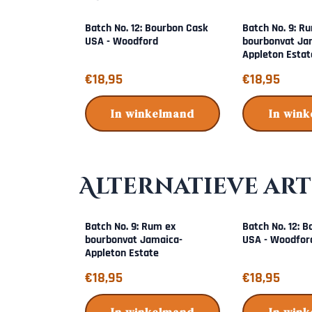
Batch No. 12: Bourbon Cask
Batch No. 9: R
USA - Woodford
bourbonvat Ja
Appleton Estat
Prijs: 18,95
Prijs: 18,95
€18,95
€18,95
In winkelmand
In win
Alternatieve art
Batch No. 9: Rum ex
Batch No. 12: 
bourbonvat Jamaica-
USA - Woodfor
Appleton Estate
Prijs: 18,95
Prijs: 18,95
€18,95
€18,95