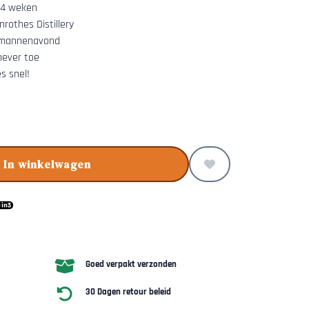
n 4 weken
rothes Distillery
e mannenavond
never toe
s snel!
In winkelwagen
Goed verpakt verzonden
30 Dagen retour beleid