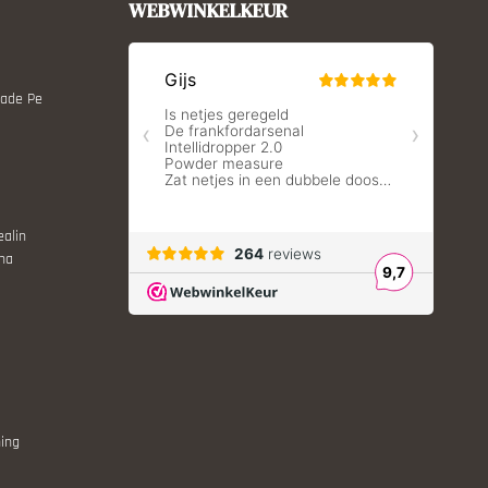
WEBWINKELKEUR
Made Pe
ealin
ina
ing