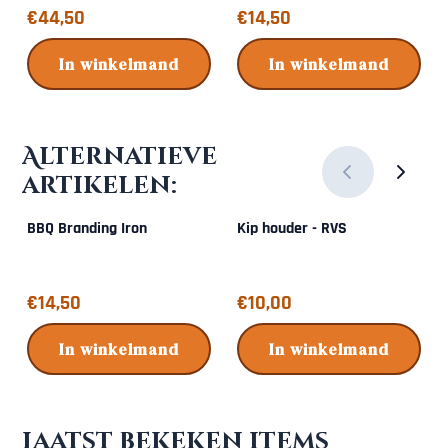
Prijs: 44,50
Prijs: 14,50
€44,50
€14,50
In winkelmand
In winkelmand
Alternatieve
artikelen:
BBQ Branding Iron
Kip houder - RVS
Prijs: 14,50
Prijs: 10,00
€14,50
€10,00
In winkelmand
In winkelmand
Laatst bekeken items