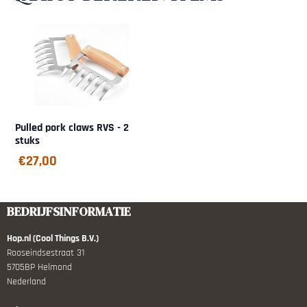
Pulled pork claws RVS - 2
stuks
€
27,00
BEDRIJFSINFORMATIE
Hop.nl (Cool Things B.V.)
Rooseindsestraat 31
5705BP Helmond
Nederland