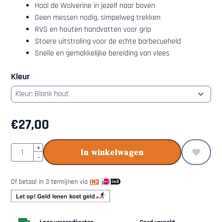
Haal de Wolverine in jezelf naar boven
Geen messen nodig, simpelweg trekken
RVS en houten handvatten voor grip
Stoere uitstraling voor de echte barbecueheld
Snelle en gemakkelijke bereiding van vlees
Kleur
€
27,00
Aantal
+
In winkelwagen
-
Of betaal in 3 termijnen via
IN3