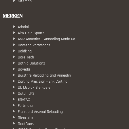
Sitemap
MERKEN
Adorini
Aim Field Sports
AMP Annealer – Annealing Made Pe
Baofeng Portofoons
Boldking
Bore Tech
Botnia Solutions
Boveda
Burstfire Reloading and Annealin
Cortina Precision - Erik Cortina
DL IJsblok Bierkoeler
Dutch LRS
ERATAC
Fortmeier
Frankford Arsenal Reloading
Glencairn
GoatGuns