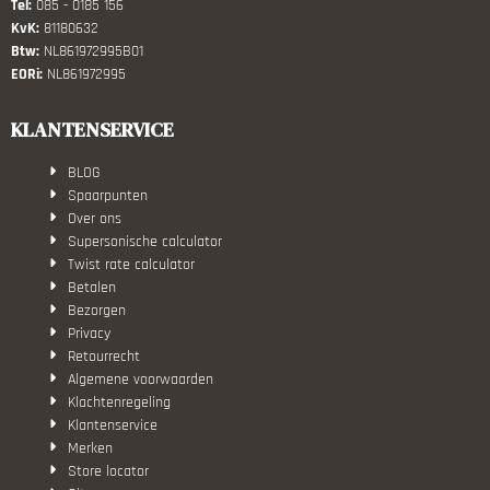
Tel:
085 - 0185 156
KvK:
81180632
Btw:
NL861972995B01
EORi:
NL861972995
KLANTENSERVICE
BLOG
Spaarpunten
Over ons
Supersonische calculator
Twist rate calculator
Betalen
Bezorgen
Privacy
Retourrecht
Algemene voorwaarden
Klachtenregeling
Klantenservice
Merken
Store locator