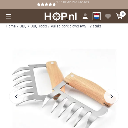
Cookievoorkeuren zijn beschikbaar. Kies instellingen of sta alle cookies
9.7 / 10
van
264
reviews
0
Home
/
BBQ
/
BBQ Tools
/
Pulled pork claws RVS - 2 stuks