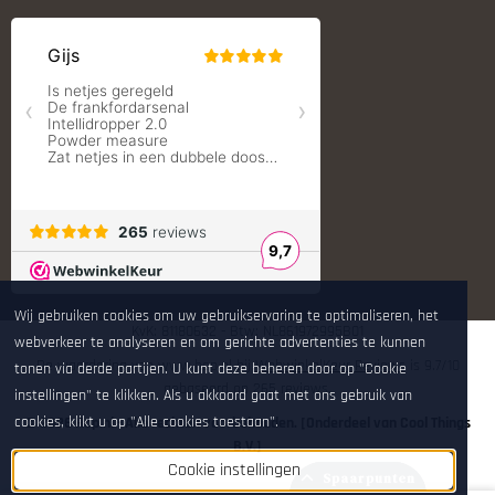
RCBS
Redding Reloading Equipment
S.T. Dupont
Savior equipment
Shooters Global
Shooting Technology - Reloading
SleipnerX Bipods
SuperTrickler
Tango Fire4000
Telson Optics
Tier One Bipods
True Flite
Ugly Reloading - Derraco Enginee
Vortex Optics
Wij gebruiken cookies om uw gebruikservaring te optimaliseren, het
Zippo
KvK: 81180632 - Btw: NL861972995B01
webverkeer te analyseren en om gerichte advertenties te kunnen
De waardering van www.hop.nl bij
WebwinkelKeur Reviews
is 9.7/10
tonen via derde partijen. U kunt deze beheren door op "Cookie
gebaseerd op 265 reviews.
instellingen" te klikken. Als u akkoord gaat met ons gebruik van
cookies, klikt u op "Alle cookies toestaan".
© 2026 Hop.nl - Alle rechten voorbehouden. [Onderdeel van Cool Things
B.V.]
Cookie instellingen
Spaarpunten