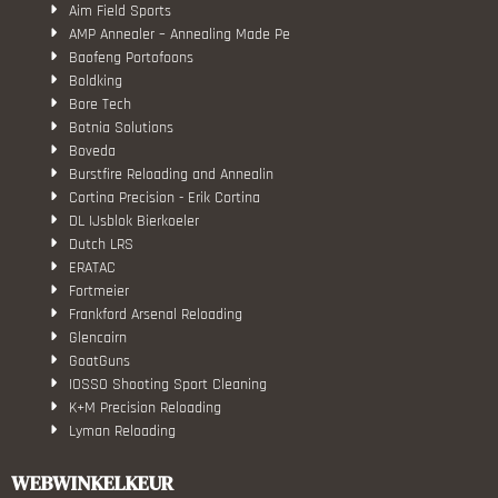
Aim Field Sports
AMP Annealer – Annealing Made Pe
Baofeng Portofoons
Boldking
Bore Tech
Botnia Solutions
Boveda
Burstfire Reloading and Annealin
Cortina Precision - Erik Cortina
DL IJsblok Bierkoeler
Dutch LRS
ERATAC
Fortmeier
Frankford Arsenal Reloading
Glencairn
GoatGuns
IOSSO Shooting Sport Cleaning
K+M Precision Reloading
Lyman Reloading
March Scopes
Monstrum Tactical
WEBWINKELKEUR