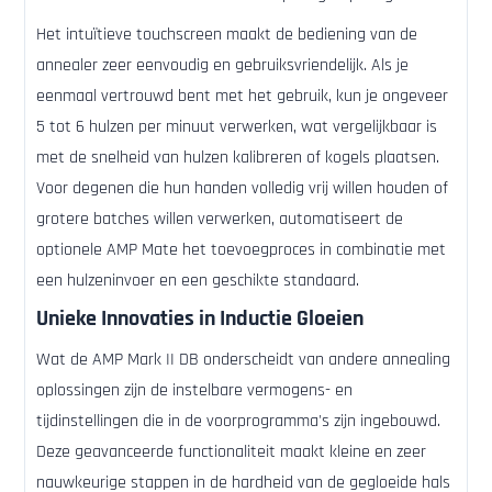
Het intuïtieve touchscreen maakt de bediening van de
annealer zeer eenvoudig en gebruiksvriendelijk. Als je
eenmaal vertrouwd bent met het gebruik, kun je ongeveer
5 tot 6 hulzen per minuut verwerken, wat vergelijkbaar is
met de snelheid van hulzen kalibreren of kogels plaatsen.
Voor degenen die hun handen volledig vrij willen houden of
grotere batches willen verwerken, automatiseert de
optionele AMP Mate het toevoegproces in combinatie met
een hulzeninvoer en een geschikte standaard.
Unieke Innovaties in Inductie Gloeien
Wat de AMP Mark II DB onderscheidt van andere annealing
oplossingen zijn de instelbare vermogens- en
tijdinstellingen die in de voorprogramma's zijn ingebouwd.
Deze geavanceerde functionaliteit maakt kleine en zeer
nauwkeurige stappen in de hardheid van de gegloeide hals