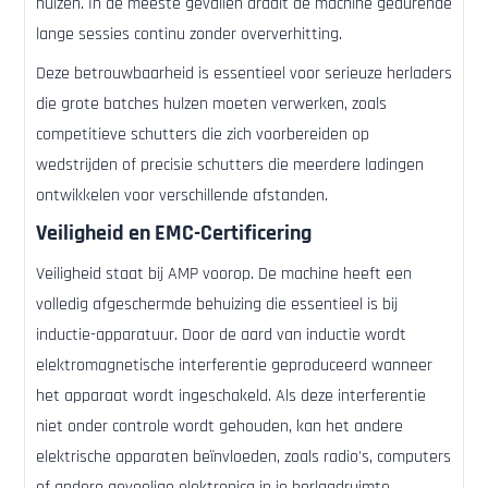
hulzen. In de meeste gevallen draait de machine gedurende
lange sessies continu zonder oververhitting.
Deze betrouwbaarheid is essentieel voor serieuze herladers
die grote batches hulzen moeten verwerken, zoals
competitieve schutters die zich voorbereiden op
wedstrijden of precisie schutters die meerdere ladingen
ontwikkelen voor verschillende afstanden.
Veiligheid en EMC-Certificering
Veiligheid staat bij AMP voorop. De machine heeft een
volledig afgeschermde behuizing die essentieel is bij
inductie-apparatuur. Door de aard van inductie wordt
elektromagnetische interferentie geproduceerd wanneer
het apparaat wordt ingeschakeld. Als deze interferentie
niet onder controle wordt gehouden, kan het andere
elektrische apparaten beïnvloeden, zoals radio's, computers
of andere gevoelige elektronica in je herlaadruimte.