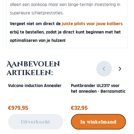
alleen een aankoop maar een lange-termijn investering in
superieure schietprestaties.
Vergeet niet om direct de
juiste pilots voor jouw kalibers
erbij te bestellen, zodat je direct kunt beginnen met het
optimaliseren van je hulzen!
Aanbevolen
artikelen:
Vulcano induction Annealer
Puntbrander UL2317 voor
het annealen - Bernzomatic
Prijs: 979,95
Prijs: 32,95
€979,95
€32,95
Uitverkocht
In winkelmand