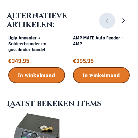
Alternatieve
artikelen:
Ugly Annealer +
AMP MATE Auto Feeder -
Soldeerbrander en
AMP
gascilinder bundel
Prijs: 349,95
Prijs: 395,95
€349,95
€395,95
In winkelmand
In winkelmand
Laatst bekeken items