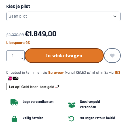
Kies je pilot
€
1.849,00
€
2.030,00
U bespaart:
9
%
Aantal
+
In winkelwagen
-
Of betaal in termijnen via
Spraypay
(vanaf
€
61,63
p/m) of in 3x via
IN3
.
Lage verzendkosten
Goed verpakt
verzonden
Veilig betalen
30 Dagen retour beleid