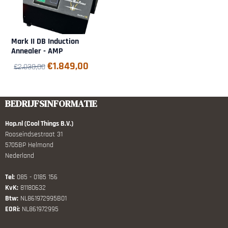
Mark II DB Induction
Annealer - AMP
€
1.849,00
€
2.030,00
BEDRIJFSINFORMATIE
Hop.nl (Cool Things B.V.)
Rooseindsestraat 31
5705BP Helmond
Nederland
Tel:
085 - 0185 156
KvK:
81180632
Btw:
NL861972995B01
EORi:
NL861972995