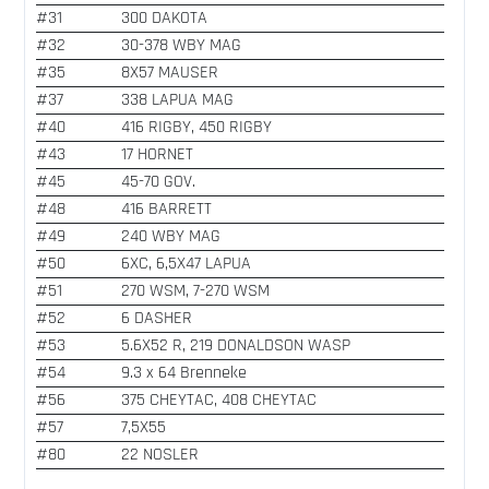
#31
300 DAKOTA
#32
30-378 WBY MAG
#35
8X57 MAUSER
#37
338 LAPUA MAG
#40
416 RIGBY, 450 RIGBY
#43
17 HORNET
#45
45-70 GOV.
#48
416 BARRETT
#49
240 WBY MAG
#50
6XC, 6,5X47 LAPUA
#51
270 WSM, 7-270 WSM
#52
6 DASHER
#53
5.6X52 R, 219 DONALDSON WASP
#54
9.3 x 64 Brenneke
#56
375 CHEYTAC, 408 CHEYTAC
#57
7,5X55
#80
22 NOSLER