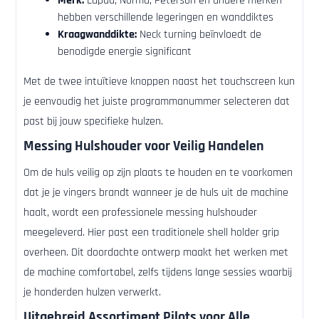
Merk:
Lapua, Norma, Peterson en andere merken
hebben verschillende legeringen en wanddiktes
Kraagwanddikte:
Neck turning beïnvloedt de
benodigde energie significant
Met de twee intuïtieve knoppen naast het touchscreen kun
je eenvoudig het juiste programmanummer selecteren dat
past bij jouw specifieke hulzen.
Messing Hulshouder voor Veilig Handelen
Om de huls veilig op zijn plaats te houden en te voorkomen
dat je je vingers brandt wanneer je de huls uit de machine
haalt, wordt een professionele messing hulshouder
meegeleverd. Hier past een traditionele shell holder grip
overheen. Dit doordachte ontwerp maakt het werken met
de machine comfortabel, zelfs tijdens lange sessies waarbij
je honderden hulzen verwerkt.
Uitgebreid Assortiment Pilots voor Alle