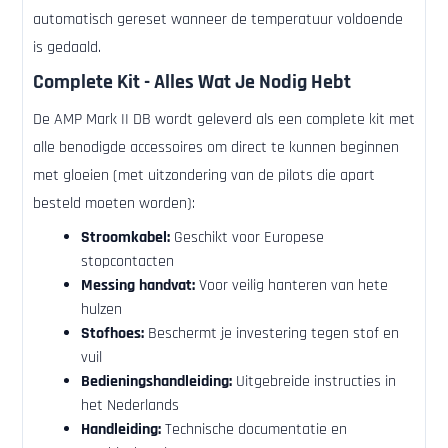
automatisch gereset wanneer de temperatuur voldoende
is gedaald.
Complete Kit - Alles Wat Je Nodig Hebt
De AMP Mark II DB wordt geleverd als een complete kit met
alle benodigde accessoires om direct te kunnen beginnen
met gloeien (met uitzondering van de pilots die apart
besteld moeten worden):
Stroomkabel:
Geschikt voor Europese
stopcontacten
Messing handvat:
Voor veilig hanteren van hete
hulzen
Stofhoes:
Beschermt je investering tegen stof en
vuil
Bedieningshandleiding:
Uitgebreide instructies in
het Nederlands
Handleiding:
Technische documentatie en