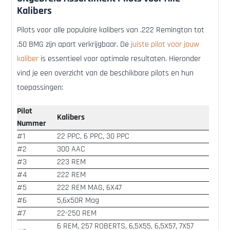
Kalibers
Pilots voor alle populaire kalibers van .222 Remington tot
.50 BMG zijn apart verkrijgbaar. De
juiste pilot voor jouw
kaliber
is essentieel voor optimale resultaten. Hieronder
vind je een overzicht van de beschikbare pilots en hun
toepassingen:
Pilot
Kalibers
Nummer
#1
22 PPC, 6 PPC, 30 PPC
#2
300 AAC
#3
223 REM
#4
222 REM
#5
222 REM MAG, 6X47
#6
5,6x50R Mag
#7
22-250 REM
6 REM, 257 ROBERTS, 6,5X55, 6,5X57, 7X57