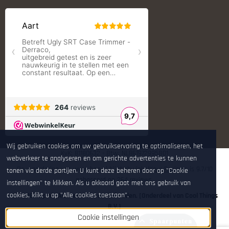
RCBS
Redding Reloading Equipment
S.T. Dupont
Savior equipment
Shooters Global
Shooting Technology - Reloading
SleipnerX Bipods
SuperTrickler
Tango Fire4000
Telson Optics
Tier One Bipods
True Flite
Ugly Reloading - Derraco Enginee
Vortex Optics
Wij gebruiken cookies om uw gebruikservaring te optimaliseren, het
Zippo
KvK: 81180632 - Btw: NL861972995B01
webverkeer te analyseren en om gerichte advertenties te kunnen
De waardering van www.hop.nl bij
WebwinkelKeur Reviews
is 9.7/10
tonen via derde partijen. U kunt deze beheren door op "Cookie
gebaseerd op 264 reviews.
instellingen" te klikken. Als u akkoord gaat met ons gebruik van
cookies, klikt u op "Alle cookies toestaan".
© 2026 Hop.nl - Alle rechten voorbehouden. [Onderdeel van Cool Things
B.V.]
Cookie instellingen
Spaarpunten