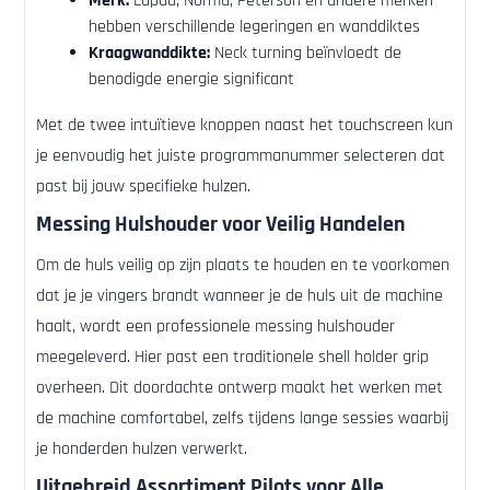
Merk:
Lapua, Norma, Peterson en andere merken
hebben verschillende legeringen en wanddiktes
Kraagwanddikte:
Neck turning beïnvloedt de
benodigde energie significant
Met de twee intuïtieve knoppen naast het touchscreen kun
je eenvoudig het juiste programmanummer selecteren dat
past bij jouw specifieke hulzen.
Messing Hulshouder voor Veilig Handelen
Om de huls veilig op zijn plaats te houden en te voorkomen
dat je je vingers brandt wanneer je de huls uit de machine
haalt, wordt een professionele messing hulshouder
meegeleverd. Hier past een traditionele shell holder grip
overheen. Dit doordachte ontwerp maakt het werken met
de machine comfortabel, zelfs tijdens lange sessies waarbij
je honderden hulzen verwerkt.
Uitgebreid Assortiment Pilots voor Alle