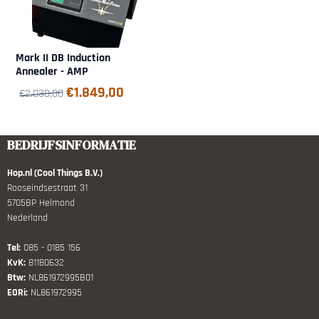
Mark II DB Induction
Annealer - AMP
€
1.849,00
€
2.030,00
BEDRIJFSINFORMATIE
Hop.nl (Cool Things B.V.)
Rooseindsestraat 31
5705BP Helmond
Nederland
Tel:
085 - 0185 156
KvK:
81180632
Btw:
NL861972995B01
EORi:
NL861972995