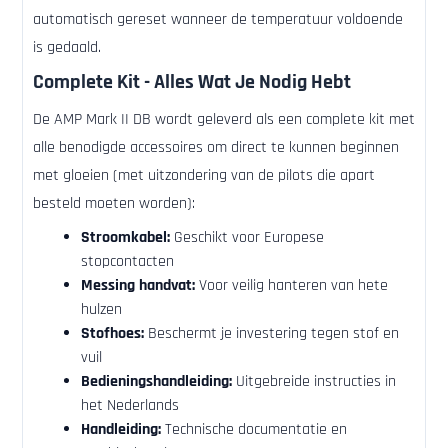
automatisch gereset wanneer de temperatuur voldoende
is gedaald.
Complete Kit - Alles Wat Je Nodig Hebt
De AMP Mark II DB wordt geleverd als een complete kit met
alle benodigde accessoires om direct te kunnen beginnen
met gloeien (met uitzondering van de pilots die apart
besteld moeten worden):
Stroomkabel:
Geschikt voor Europese
stopcontacten
Messing handvat:
Voor veilig hanteren van hete
hulzen
Stofhoes:
Beschermt je investering tegen stof en
vuil
Bedieningshandleiding:
Uitgebreide instructies in
het Nederlands
Handleiding:
Technische documentatie en