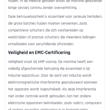
hulzen. In de meeste gevallen draait de machine gedurende
lange sessies continu zonder oververhitting.
Deze betrouwbaarheid is essentieel voor serieuze herladers
die grote batches hulzen moeten verwerken, zoals
competitieve schutters die zich voorbereiden op
wedstrijden of precisie schutters die meerdere ladingen
ontwikkelen voor verschillende afstanden.
Veiligheid en EMC-Certificering
Veiligheid staat bij AMP voorop. De machine heeft een
volledig afgeschermde behuizing die essentieel is bij
inductie-apparatuur. Door de aard van inductie wordt
elektromagnetische interferentie geproduceerd wanneer
het apparaat wordt ingeschakeld. Als deze interferentie
niet onder controle wordt gehouden, kan het andere
elektrische apparaten beïnvloeden, zoals radio's, computers
of andere gevoelige elektronica in je herlaadruimte.