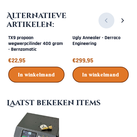
Alternatieve
artikelen:
TX9 propaan
Ugly Annealer - Derraco
wegwerpcilinder 400 gram
Engineering
- Bernzomatic
Prijs: 22,95
Prijs: 299,95
€22,95
€299,95
In winkelmand
In winkelmand
Laatst bekeken items