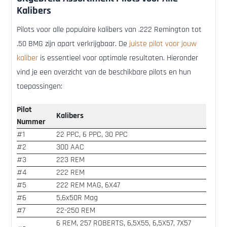
Kalibers
Pilots voor alle populaire kalibers van .222 Remington tot
.50 BMG zijn apart verkrijgbaar. De
juiste pilot voor jouw
kaliber
is essentieel voor optimale resultaten. Hieronder
vind je een overzicht van de beschikbare pilots en hun
toepassingen:
Pilot
Kalibers
Nummer
#1
22 PPC, 6 PPC, 30 PPC
#2
300 AAC
#3
223 REM
#4
222 REM
#5
222 REM MAG, 6X47
#6
5,6x50R Mag
#7
22-250 REM
6 REM, 257 ROBERTS, 6,5X55, 6,5X57, 7X57