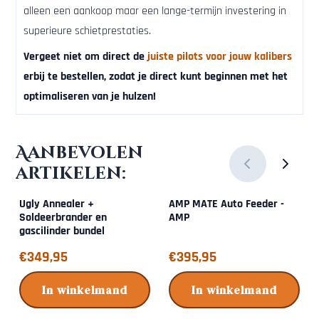
alleen een aankoop maar een lange-termijn investering in
superieure schietprestaties.
Vergeet niet om direct de
juiste pilots voor jouw kalibers
erbij te bestellen, zodat je direct kunt beginnen met het
optimaliseren van je hulzen!
Aanbevolen
artikelen:
Ugly Annealer +
AMP MATE Auto Feeder -
Soldeerbrander en
AMP
gascilinder bundel
Prijs: 349,95
Prijs: 395,95
€349,95
€395,95
In winkelmand
In winkelmand