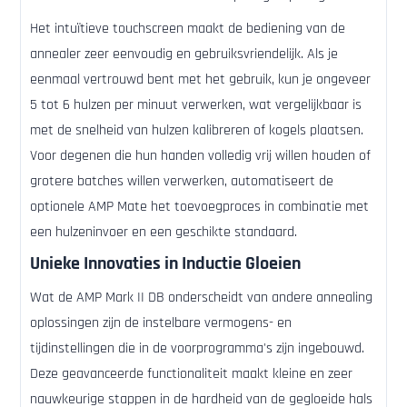
Het intuïtieve touchscreen maakt de bediening van de
annealer zeer eenvoudig en gebruiksvriendelijk. Als je
eenmaal vertrouwd bent met het gebruik, kun je ongeveer
5 tot 6 hulzen per minuut verwerken, wat vergelijkbaar is
met de snelheid van hulzen kalibreren of kogels plaatsen.
Voor degenen die hun handen volledig vrij willen houden of
grotere batches willen verwerken, automatiseert de
optionele AMP Mate het toevoegproces in combinatie met
een hulzeninvoer en een geschikte standaard.
Unieke Innovaties in Inductie Gloeien
Wat de AMP Mark II DB onderscheidt van andere annealing
oplossingen zijn de instelbare vermogens- en
tijdinstellingen die in de voorprogramma's zijn ingebouwd.
Deze geavanceerde functionaliteit maakt kleine en zeer
nauwkeurige stappen in de hardheid van de gegloeide hals