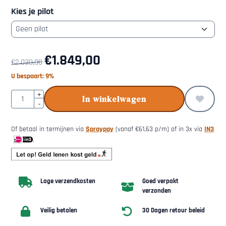
Kies je pilot
€
1.849,00
€
2.030,00
U bespaart:
9
%
Aantal
+
In winkelwagen
-
Of betaal in termijnen via
Spraypay
(vanaf
€
61,63
p/m) of in 3x via
IN3
.
Lage verzendkosten
Goed verpakt
verzonden
Veilig betalen
30 Dagen retour beleid