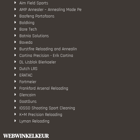
Aim Field Sports
AMP Annealer – Annealing Made Pe
Baofeng Portofoons
Boldking
Bore Tech
Botnia Solutions
Boveda
Burstfire Reloading and Annealin
Cortina Precision - Erik Cortina
DL IJsblok Bierkoeler
Dutch LRS
ERATAC
Fortmeier
Frankford Arsenal Reloading
Glencairn
GoatGuns
IOSSO Shooting Sport Cleaning
K+M Precision Reloading
Lyman Reloading
March Scopes
Monstrum Tactical
WEBWINKELKEUR