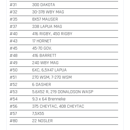
#31
300 DAKOTA
#32
30-378 WBY MAG
#35
8X57 MAUSER
#37
338 LAPUA MAG
#40
416 RIGBY, 450 RIGBY
#43
17 HORNET
#45
45-70 GOV.
#48
416 BARRETT
#49
240 WBY MAG
#50
6XC, 6,5X47 LAPUA
#51
270 WSM, 7-270 WSM
#52
6 DASHER
#53
5.6X52 R, 219 DONALDSON WASP
#54
9.3 x 64 Brenneke
#56
375 CHEYTAC, 408 CHEYTAC
#57
7,5X55
#80
22 NOSLER