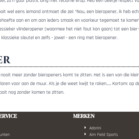
l, zo’n gaar plastic ding met reclame erop. Heb een beetje respect vo
ooit wel eens iemand ontmoet die zei: “Nou, een bieropener, ik heb ech
 behoefte aan en om aan ieders smaak en voorkeur tegemoet te komen (
lassieker vlinderopener (waarmee het niet fout kan gaan) tot een bier
lassieke sleutel en zelfs - jawel - een ring met bieropener.
er
e nooit meer zonder bieropeners komt te zitten. Het is een van die kle
plaren voor aan de muur. Als je die weet kwijt te raken….. Kortom: op
oit nog zonder komen te zitten.
ERVICE
MERKEN
Adorini
unten
Aim Field Sports