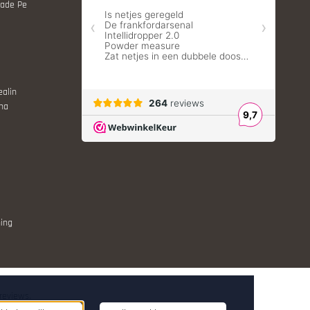
Made Pe
ealin
ina
ing
reviews.
nt