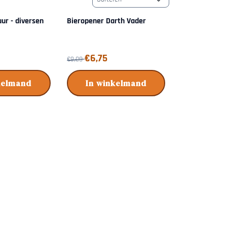
ur - diversen
Bieropener Darth Vader
4,50
Van 9,00 voor 6,75
€6,75
€9,00
kelmand
In winkelmand