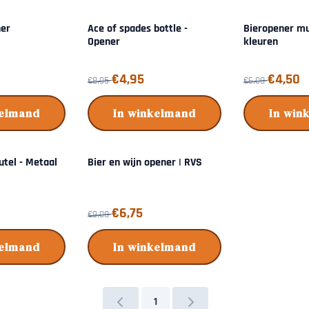
ner
Ace of spades bottle -
Bieropener mu
Opener
kleuren
,95
Van 8,95 voor 4,95
Van 6,00 voor 
€4,95
€4,50
€8,95
€6,00
kelmand
In winkelmand
In win
utel - Metaal
Bier en wijn opener | RVS
,25
Van 9,00 voor 6,75
€6,75
€9,00
kelmand
In winkelmand
1