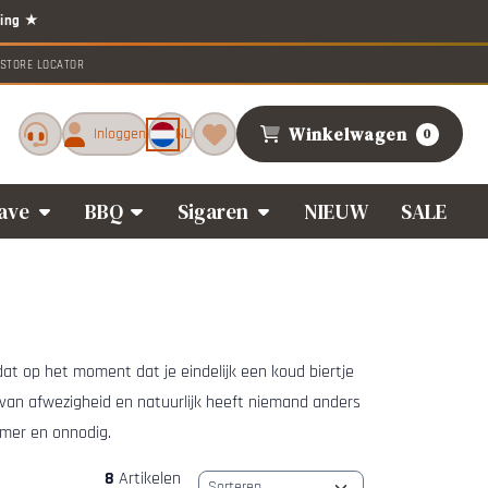
STORE LOCATOR
Winkelwagen
Inloggen
NL
0
ave
BBQ
Sigaren
NIEUW
SALE
 dat op het moment dat je eindelijk een koud biertje
ns van afwezigheid en natuurlijk heeft niemand anders
ammer en onnodig.
8
Artikelen
Sorteermethode