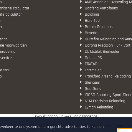
ns
AMP Annealer – Annealing 
nische calculator
Baofeng Portofoons
ate calculator
Boldking
n
Bore Tech
en
Botnia Solutions
Boveda
echt
Burstfire Reloading and Ann
ne voorwaarden
Cortina Precision - Erik Cort
nregeling
DL IJsblok Bierkoeler
service
Dutch LRS
ERATAC
ocator
Fortmeier
p
Frankford Arsenal Reloading
Glencairn
GoatGuns
IOSSO Shooting Sport Clean
K+M Precision Reloading
Lyman Reloading
March Scopes
KvK: 81180632 - Btw: NL861972995B01
Monstrum Tactical
RCBS
dering van www.hop.nl bij
WebwinkelKeur Reviews
is 9.7/10 gebaseerd op 264 
bverkeer te analyseren en om gerichte advertenties te kunnen
Redding Reloading Equipme