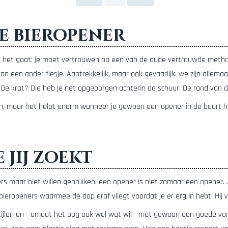
te bieropener
e het gaat: je moet vertrouwen op een van de oude vertrouwde method
n een ander flesje. Aantrekkelijk, maar ook gevaarlijk: we zijn allem
De krat? Die heb je net opgeborgen achterin de schuur. De rand van de
el open, maar het helpt enorm wanneer je gewoon een opener in de buurt
 jij zoekt
s maar niet willen gebruiken: een opener is niet zomaar een opener. J
eropeners waarmee de dop eraf vliegt voordat je er erg in hebt. Hij v
stijlen en - omdat het oog ook wel wat wil - met gewoon een goede vo