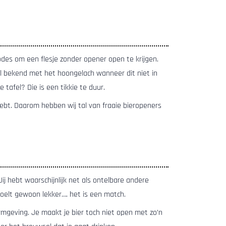
es om een flesje zonder opener open te krijgen.
aal bekend met het hoongelach wanneer dit niet in
 tafel? Die is een tikkie te duur.
 hebt. Daarom hebben wij tal van fraaie bieropeners
ij hebt waarschijnlijk net als ontelbare andere
oelt gewoon lekker…. het is een match.
rmgeving. Je maakt je bier toch niet open met zo’n