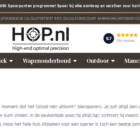
 toe.
SUPERSONISCHE CALCULATOR
TWIST RATE CALCULATOR
ACCOUNT AANMAKEN
KLANTENSERVICE
9.7
264 reviews
iek
Wapenonderhoud
Outdoor
Manc
et moment dat het totaal niet uitkomt”: bieropeners. Je zult altijd zien
 kunt vinden. In de keukenlade waar hij altijd ligt, schittert hij inee
even, maar het hele huis afzoeken voor een opener is toch een beetje j