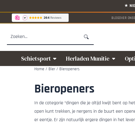
Cookievoorkeuren zijn beschikbaar. Kies instellingen of sta alle cookies
BLOG
OVER ONS
Zoeken
Schietsport
Herladen Munitie
Opt
Home
/
Bier
/
Bieropeners
Bieropeners
In de categorie “dingen die je altijd kwijt bent op h
open kunt trekken, je nergens in de buurt een opener
er eentje. Er zijn natuurlijk ergere dingen in het l