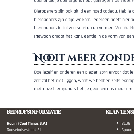
opener die je ooit ergens hebt gekregen? Je weet we
Bieropeners zijn ook altijd een goed cadeau. Heb je 
bieropeners zijn altijd welkom. Iedereen heeft hier
bieropeners in tal van soorten en vormen. Van de k
(gewoon omdat het kan), eentje in de vorm van een k
Nooit meer zond
Doe jezelf en anderen een plezier: zorg ervoor dat j
zelf zal het niet liggen, want we hebben zelfs exem
met onze bieropeners heb je geen excuus meer om o
BEDRIJFSINFORMATIE
KLANTENS
Hop.nl (Cool Things B.V.)
BLOG
Rooseindsestraat 31
Spaarp