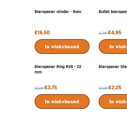
Bieropener vlinder - Ram
Bullet bierope
Prijs: 16,50
Van 7,95 voor 4
€16,50
€4,95
€7,95
In winkelmand
In win
Bieropener Ring RVS - 22
Bieropener Sle
mm
Van 5,00 voor 3,75
Van 3,00 voor 2
€3,75
€2,25
€5,00
€3,00
In winkelmand
In win