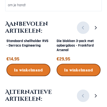
om je hand!
Aanbevolen
artikelen:
Standaard shellholder RVS
Die blokken 3-pack met
- Derraco Engineering
opbergdoos - Frankford
Arsenal
Prijs: 14,95
Prijs: 29,95
€14,95
€29,95
In winkelmand
In winkelmand
Alternatieve
artikelen: