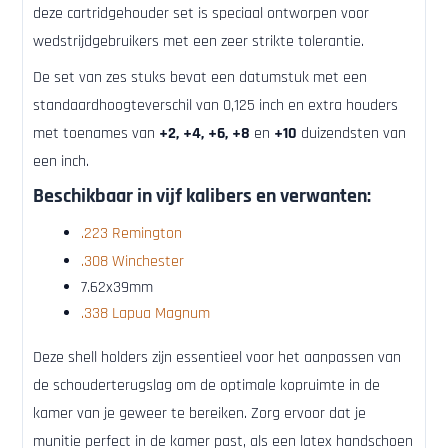
deze cartridgehouder set is speciaal ontworpen voor
wedstrijdgebruikers met een zeer strikte tolerantie.
De set van zes stuks bevat een datumstuk met een
standaardhoogteverschil van 0,125 inch en extra houders
met toenames van
+2, +4, +6, +8
en
+10
duizendsten van
een inch.
Beschikbaar in vijf kalibers en verwanten
:
.223 Remington
.308 Winchester
7.62x39mm
.338 Lapua Magnum
Deze shell holders zijn essentieel voor het aanpassen van
de schouderterugslag om de optimale kopruimte in de
kamer van je geweer te bereiken. Zorg ervoor dat je
munitie perfect in de kamer past, als een latex handschoen