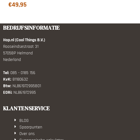
€
49,95
BEDRIJFSINFORMATIE
Hop.nl (Cool Things B.V.)
Rooseindsestraat 31
5705BP Helmond
Nederland
Tel:
085 - 0185 156
KvK:
81180632
Btw:
NL861972995B01
EORi:
NL861972995
KLANTENSERVICE
BLOG
Spaarpunten
Over ons