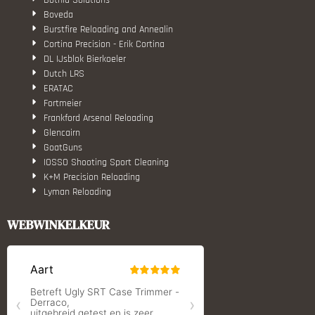
Botnia Solutions
Boveda
Burstfire Reloading and Annealin
Cortina Precision - Erik Cortina
DL IJsblok Bierkoeler
Dutch LRS
ERATAC
Fortmeier
Frankford Arsenal Reloading
Glencairn
GoatGuns
IOSSO Shooting Sport Cleaning
K+M Precision Reloading
Lyman Reloading
March Scopes
Monstrum Tactical
WEBWINKELKEUR
RCBS
Redding Reloading Equipment
S.T. Dupont
Savior equipment
Shooters Global
Shooting Technology - Reloading