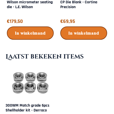
Wilson micrometer seating
CP Die Blank - Cortina
die - L.E. Wilson
Precision
Prijs: 179,50
Prijs: 69,95
€179,50
€69,95
In winkelmand
In winkelmand
Laatst bekeken items
300WM Match grade 6pcs
Shellholder kit - Derraco