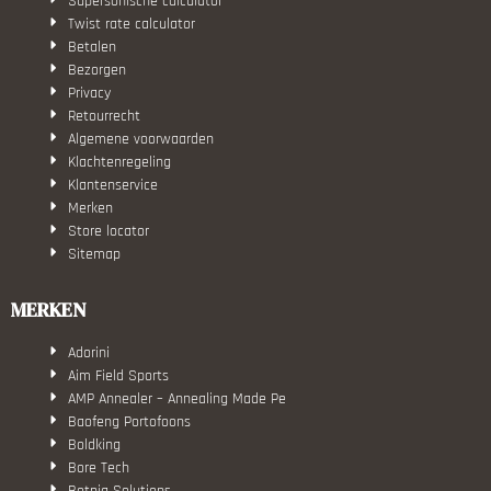
Supersonische calculator
Twist rate calculator
Betalen
Bezorgen
Privacy
Retourrecht
Algemene voorwaarden
Klachtenregeling
Klantenservice
Merken
Store locator
Sitemap
MERKEN
Adorini
Aim Field Sports
AMP Annealer – Annealing Made Pe
Baofeng Portofoons
Boldking
Bore Tech