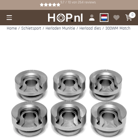
Cookievoorkeuren zijn beschikbaar. Kies instellingen of sta alle cookies
9.7 / 10
van
264
reviews
0
Home
/
Schietsport
/
Herladen Munitie
/
Herlaad dies
/
300WM Match grade