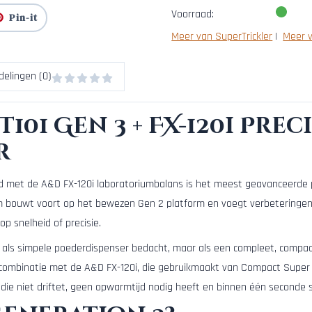
Voorraad:
Pin-it
Meer van SuperTrickler
|
Meer 
delingen (0)
01 Gen 3 + FX-120i Preci
r
rd met de A&D FX-120i laboratoriumbalans is het meest geavanceerde
 bouwt voort op het bewezen Gen 2 platform en voegt verbeteringen 
op snelheid of precisie.
t als simpele poederdispenser bedacht, maar als een compleet, compac
de combinatie met de A&D FX-120i, die gebruikmaakt van Compact Supe
 die niet driftet, geen opwarmtijd nodig heeft en binnen één seconde st