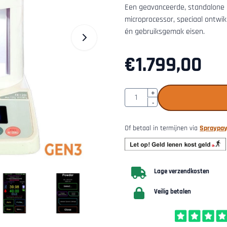
Een geavanceerde, standalone
microprocessor, speciaal ontwi
én gebruiksgemak eisen.
€
1.799,00
Aantal
+
-
Of betaal in termijnen via
Spraypa
Lage verzendkosten
Veilig betalen