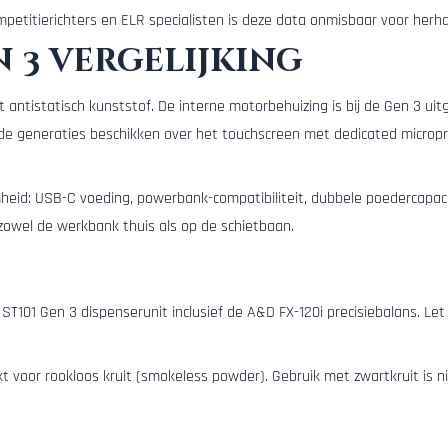
mpetitierichters en ELR specialisten is deze data onmisbaar voor herh
n 3 vergelijking
it antistatisch kunststof. De interne motorbehuizing is bij de Gen 3 u
ide generaties beschikken over het touchscreen met dedicated micropr
amheid: USB-C voeding, powerbank-compatibiliteit, dubbele poedercapaci
zowel de werkbank thuis als op de schietbaan.
 ST101 Gen 3 dispenserunit inclusief de A&D FX-120i precisiebalans. L
kt voor rookloos kruit (smokeless powder). Gebruik met zwartkruit is n