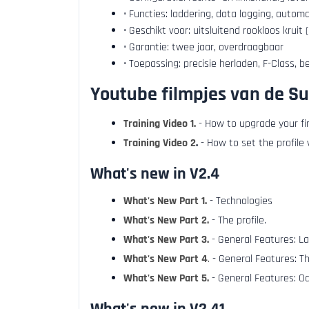
• Functies: laddering, data logging, automa
• Geschikt voor: uitsluitend rookloos krui
• Garantie: twee jaar, overdraagbaar
• Toepassing: precisie herladen, F-Class, 
Youtube filmpjes van de Su
Training Video 1.
- How to upgrade your f
Training Video 2
.
- How to set the profile 
What's new in V2.4
What's New Part 1.
- Technologies
What's New Part 2.
- The profile.
What's New Part 3.
- General Features: L
What's New Part 4
.
- General Features: T
What's New Part 5.
- General Features: O
What's new in V2.41