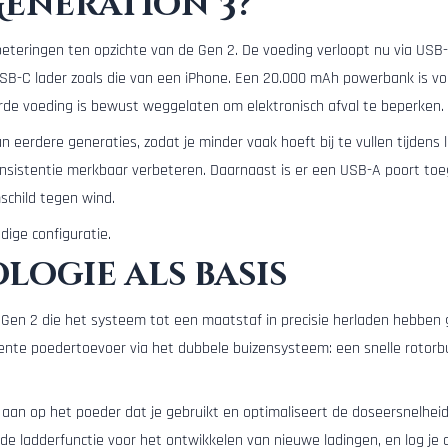
Generation 3?
beteringen ten opzichte van de Gen 2. De voeding verloopt nu via USB
SB-C lader zoals die van een iPhone. Een 20.000 mAh powerbank is 
rde voeding is bewust weggelaten om elektronisch afval te beperken.
n eerdere generaties, zodat je minder vaak hoeft bij te vullen tijdens 
consistentie merkbaar verbeteren. Daarnaast is er een USB-A poort toe
child tegen wind.
dige configuratie.
ogie als basis
e Gen 2 die het systeem tot een maatstaf in precisie herladen hebben
nte poedertoevoer via het dubbele buizensysteem: een snelle rotorbui
 aan op het poeder dat je gebruikt en optimaliseert de doseersnelheid
je de ladderfunctie voor het ontwikkelen van nieuwe ladingen, en log je