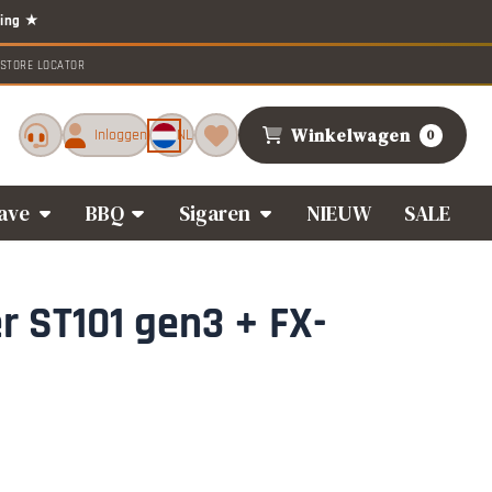
STORE LOCATOR
Winkelwagen
Inloggen
NL
0
ave
BBQ
Sigaren
NIEUW
SALE
r ST101 gen3 + FX-