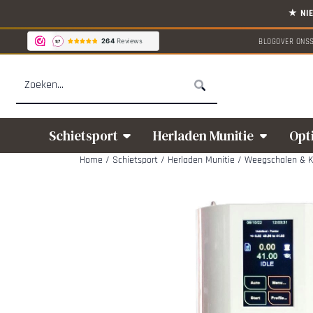
Cookievoorkeuren zijn beschikbaar. Kies instellingen of sta alle cookies
BLOG
OVER ONS
Zoeken
Schietsport
Herladen Munitie
Opt
Home
/
Schietsport
/
Herladen Munitie
/
Weegschalen & Kr