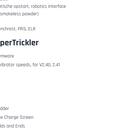
tische opstart, robotics interface
t (smokeless powder)
benchrest, PRS, ELR
perTrickler
irmware
vibrator speeds, for V2.40, 2.41
adder
he Charge Screen
dds and Ends