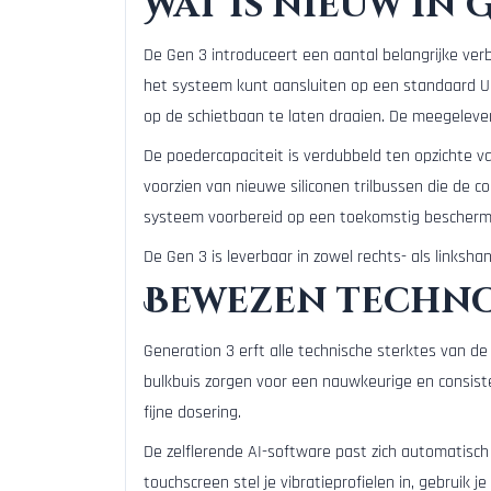
Wat is nieuw in 
De Gen 3 introduceert een aantal belangrijke ver
het systeem kunt aansluiten op een standaard U
op de schietbaan te laten draaien. De meegeleve
De poedercapaciteit is verdubbeld ten opzichte va
voorzien van nieuwe siliconen trilbussen die de 
systeem voorbereid op een toekomstig bescherms
De Gen 3 is leverbaar in zowel rechts- als linkshan
Bewezen technol
Generation 3 erft alle technische sterktes van d
bulkbuis zorgen voor een nauwkeurige en consiste
fijne dosering.
De zelflerende AI-software past zich automatisch
touchscreen stel je vibratieprofielen in, gebruik 