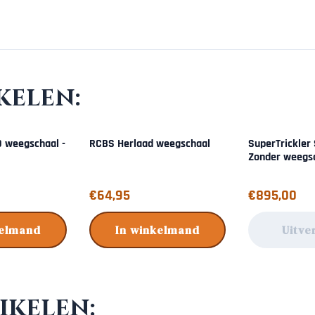
kelen:
0 weegschaal -
RCBS Herlaad weegschaal
SuperTrickler 
Zonder weegs
Prijs: 64,95
Prijs: 895,00
€64,95
€895,00
kelmand
In winkelmand
Uitve
ikelen: