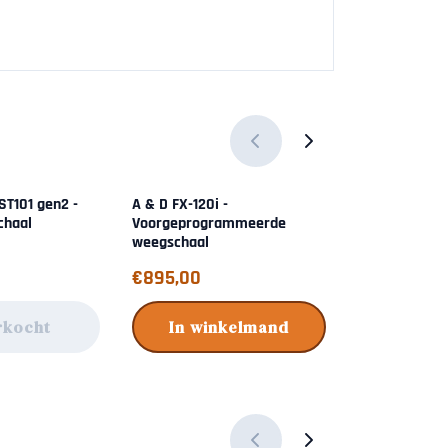
ST101 gen2 -
A & D FX-120i -
Powder funne
chaal
Voorgeprogrammeerde
weegschaal
Prijs: 895,00
Prijs: 12,95
€895,00
€12,95
rkocht
In winkelmand
In wi