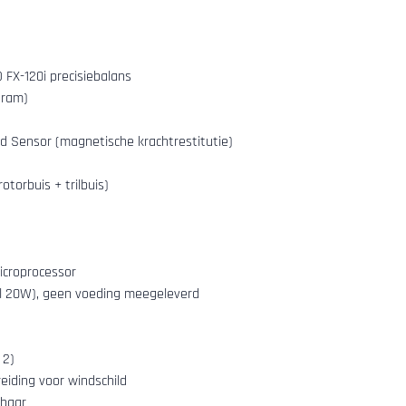
D FX-120i precisiebalans
gram)
d Sensor (magnetische krachtrestitutie)
torbuis + trilbuis)
icroprocessor
al 20W), geen voeding meegeleverd
 2)
eiding voor windschild
rbaar