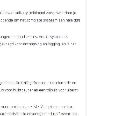
-C Power Delivery (minimaal 20W), waardoor je
voldoende om het complete systeem een hele dag
langere herlaadsessies. Het trilsysteem is
gevoegd voor dataopslag en logging, en is het
 gemaakt. De CNC-gefreesde aluminium tril- en
s voor bulktoevoer en een trilbuis voor uiterst
 voor maximale precisie. Via het responsieve
 automatisch alle doseringen inclusief eventuele