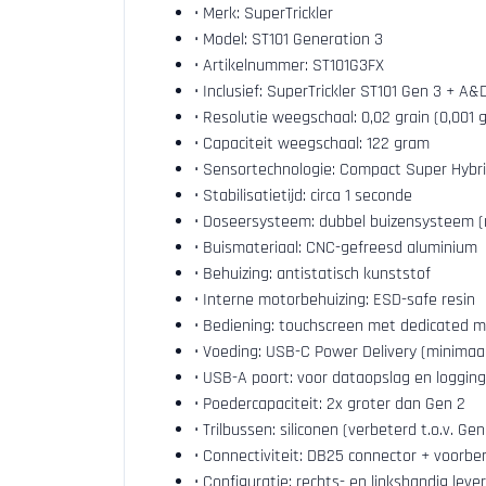
• Merk: SuperTrickler
• Model: ST101 Generation 3
• Artikelnummer: ST101G3FX
• Inclusief: SuperTrickler ST101 Gen 3 + A&
• Resolutie weegschaal: 0,02 grain (0,001 
• Capaciteit weegschaal: 122 gram
• Sensortechnologie: Compact Super Hybri
• Stabilisatietijd: circa 1 seconde
• Doseersysteem: dubbel buizensysteem (ro
• Buismateriaal: CNC-gefreesd aluminium
• Behuizing: antistatisch kunststof
• Interne motorbehuizing: ESD-safe resin
• Bediening: touchscreen met dedicated m
• Voeding: USB-C Power Delivery (minima
• USB-A poort: voor dataopslag en logging
• Poedercapaciteit: 2x groter dan Gen 2
• Trilbussen: siliconen (verbeterd t.o.v. Gen
• Connectiviteit: DB25 connector + voorber
• Configuratie: rechts- en linkshandig leve