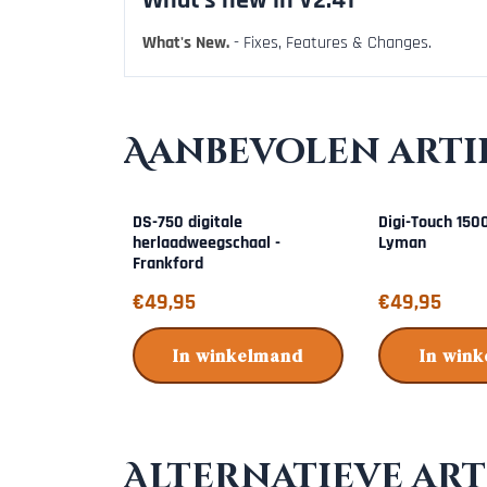
What's New.
- Fixes, Features & Changes.
Aanbevolen arti
DS-750 digitale
Digi-Touch 150
herlaadweegschaal -
Lyman
Frankford
Prijs: 49,95
Prijs: 49,95
€49,95
€49,95
In winkelmand
In win
Alternatieve art