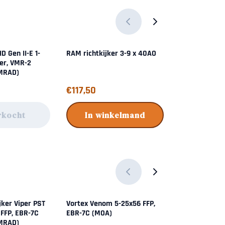
D Gen II-E 1-
RAM richtkijker 3-9 x 40AO
Vortex Strike
ker, VMR-2
FFP, EBR-7C 
(MRAD)
Prijs: 117,50
Prijs: 899,00
€117,50
€899,00
rkocht
In winkelmand
Uitv
jker Viper PST
Vortex Venom 5-25x56 FFP,
Vortex Crossf
 FFP, EBR-7C
EBR-7C (MOA)
5.5x32 Richtk
(MRAD)
Verlicht Dea