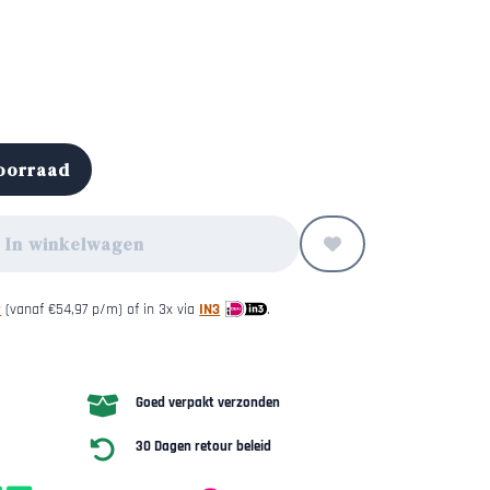
voorraad
In winkelwagen
y
(vanaf
€
54,97
p/m) of in 3x via
IN3
.
Goed verpakt verzonden
30 Dagen retour beleid