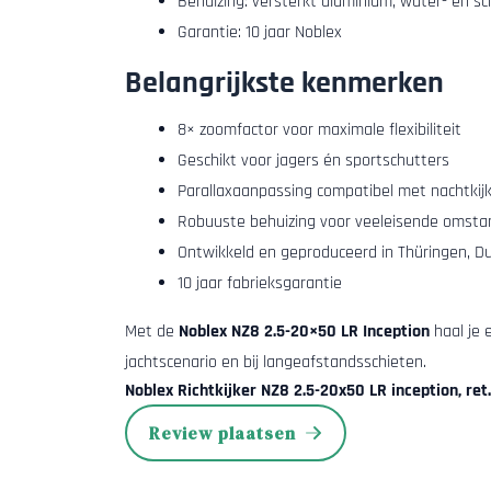
Behuizing: versterkt aluminium, water- en s
Garantie: 10 jaar Noblex
Belangrijkste kenmerken
8× zoomfactor voor maximale flexibiliteit
Geschikt voor jagers én sportschutters
Parallaxaanpassing compatibel met nachtki
Robuuste behuizing voor veeleisende omst
Ontwikkeld en geproduceerd in Thüringen, Du
10 jaar fabrieksgarantie
Met de
Noblex NZ8 2.5-20×50 LR Inception
haal je 
jachtscenario en bij langeafstandsschieten.
Noblex Richtkijker NZ8 2.5-20x50 LR inception, re
Review plaatsen