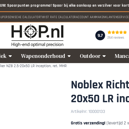
 toe.
SUPERSONISCHE CALCULATOR
TWIST RATE CALCULATOR
ACCOUNT AANMAKEN
KLANTENSERVICE
9.7
264 reviews
iek
Wapenonderhoud
Outdoor
Manc
jker NZ8 2.5-20x50 LR inception, ret. MHR
Noblex Richt
20x50 LR inc
Artikelnr:
10000133
Gratis verzending!
(levertijd 2