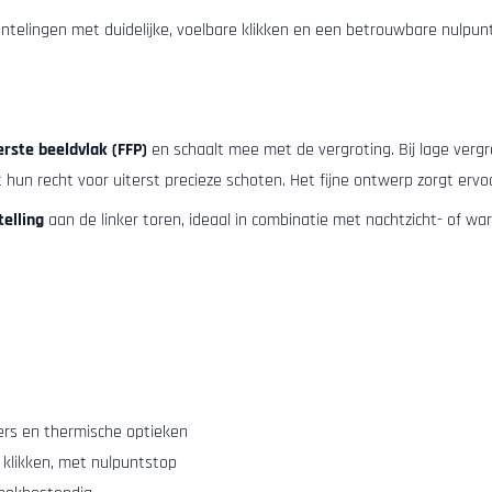
telingen met duidelijke, voelbare klikken en een betrouwbare nulpun
erste beeldvlak (FFP)
en schaalt mee met de vergroting. Bij lage vergr
un recht voor uiterst precieze schoten. Het fijne ontwerp zorgt ervoo
telling
aan de linker toren, ideaal in combinatie met nachtzicht- of w
kers en thermische optieken
e klikken, met nulpuntstop