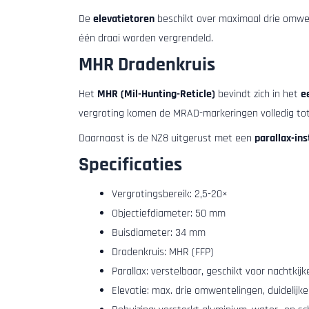
De
elevatietoren
beschikt over maximaal drie omwen
één draai worden vergrendeld.
MHR Dradenkruis
Het
MHR (Mil-Hunting-Reticle)
bevindt zich in het
e
vergroting komen de MRAD-markeringen volledig tot h
Daarnaast is de NZ8 uitgerust met een
parallax-ins
Specificaties
Vergrotingsbereik: 2,5-20×
Objectiefdiameter: 50 mm
Buisdiameter: 34 mm
Dradenkruis: MHR (FFP)
Parallax: verstelbaar, geschikt voor nachtkij
Elevatie: max. drie omwentelingen, duidelijk