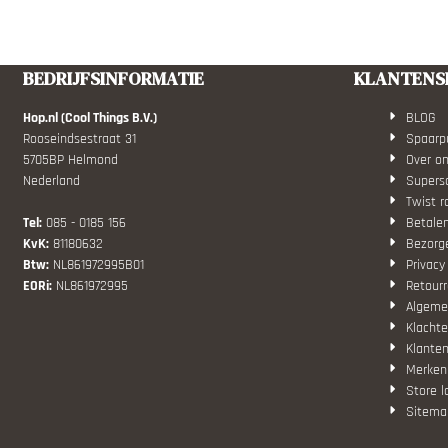
BEDRIJFSINFORMATIE
KLANTENS
Hop.nl (Cool Things B.V.)
BLOG
Rooseindsestraat 31
Spaarp
5705BP Helmond
Over o
Nederland
Superso
Twist r
Tel:
085 - 0185 156
Betale
KvK:
81180632
Bezorg
Btw:
NL861972995B01
Privacy
EORi:
NL861972995
Retourr
Algeme
Klachte
Klanten
Merken
Store l
Sitema