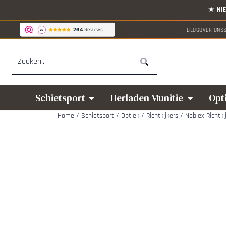
Cookievoorkeuren zijn beschikbaar. Kies instellingen of sta alle cookies
BLOG
OVER ONS
Zoeken
Schietsport
Herladen Munitie
Opt
Home
/
Schietsport
/
Optiek
/
Richtkijkers
/
Noblex Richtki