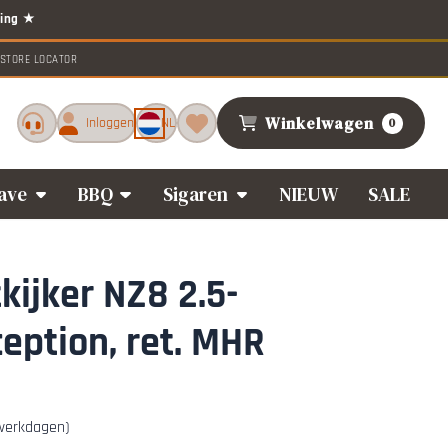
STORE LOCATOR
Winkelwagen
Inloggen
NL
0
ave
BBQ
Sigaren
NIEUW
SALE
kijker NZ8 2.5-
eption, ret. MHR
 werkdagen)