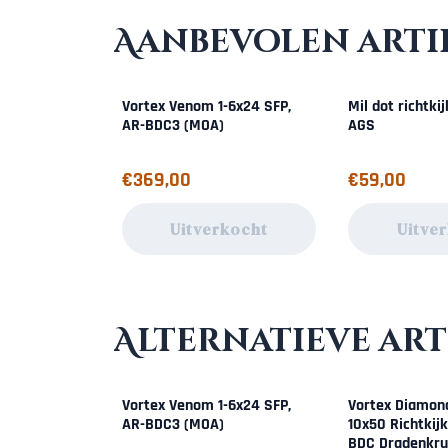
Aanbevolen arti
Vortex Venom 1-6x24 SFP,
Mil dot richtkij
AR-BDC3 (MOA)
AGS
Prijs: 369,00
Prijs: 59,00
€369,00
€59,00
Uitverkocht
Uitve
Alternatieve art
Vortex Venom 1-6x24 SFP,
Vortex Diamon
AR-BDC3 (MOA)
10x50 Richtkij
BDC Dradenkru