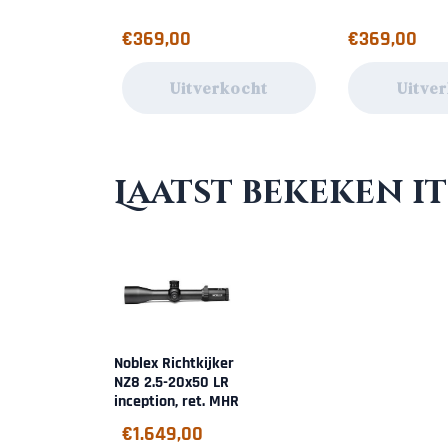
Prijs: 369,00
Prijs: 369,00
€369,00
€369,00
Uitverkocht
Uitve
Laatst bekeken i
Noblex Richtkijker
NZ8 2.5-20x50 LR
inception, ret. MHR
€
1.649,00