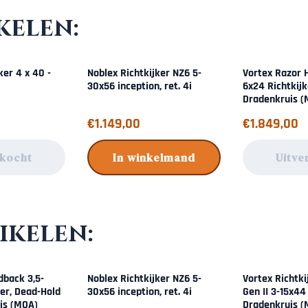
kelen:
ker 4 x 40 -
Noblex Richtkijker NZ6 5-
Vortex Razor H
30x56 inception, ret. 4i
6x24 Richtkij
Dradenkruis 
Prijs: 1 149,00
Prijs: 1 849,00
€1.149,00
€1.849,00
rkocht
In winkelmand
Uitve
ikelen:
dback 3,5-
Noblex Richtkijker NZ6 5-
Vortex Richtki
ker, Dead-Hold
30x56 inception, ret. 4i
Gen II 3-15x44
is (MOA)
Dradenkruis 