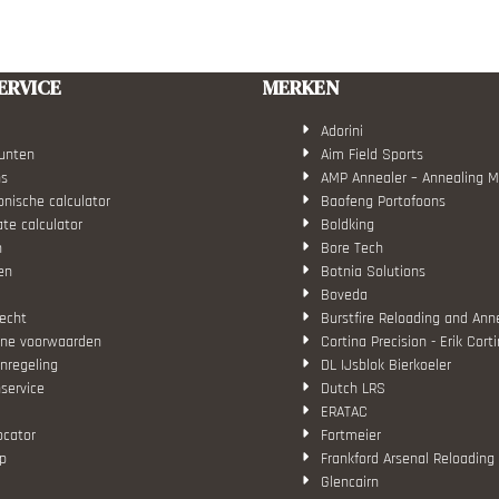
ERVICE
MERKEN
Adorini
unten
Aim Field Sports
ns
AMP Annealer – Annealing 
nische calculator
Baofeng Portofoons
ate calculator
Boldking
n
Bore Tech
en
Botnia Solutions
Boveda
echt
Burstfire Reloading and Ann
ne voorwaarden
Cortina Precision - Erik Cort
nregeling
DL IJsblok Bierkoeler
service
Dutch LRS
ERATAC
ocator
Fortmeier
p
Frankford Arsenal Reloading
Glencairn