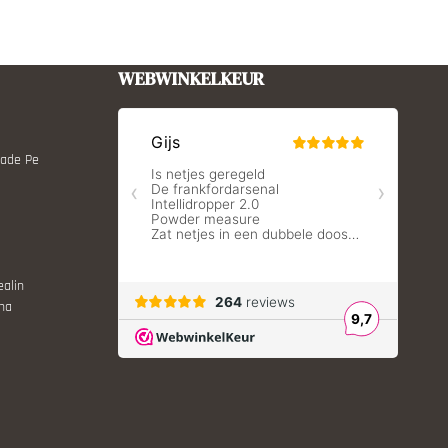
WEBWINKELKEUR
Made Pe
ealin
ina