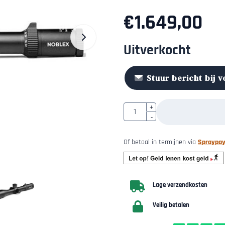
€
1.649,00
Uitverkocht
Stuur bericht bij 
Aantal
+
-
Of betaal in termijnen via
Spraypa
Lage verzendkosten
Veilig betalen