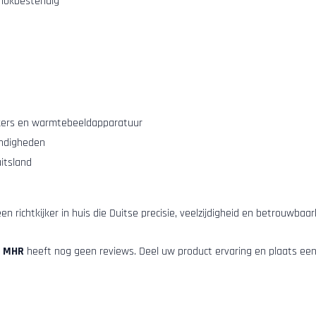
chokbestendig
jkers en warmtebeeldapparatuur
andigheden
itsland
een richtkijker in huis die Duitse precisie, veelzijdigheid en betrouwba
t. MHR
heeft nog geen reviews. Deel uw product ervaring en plaats een