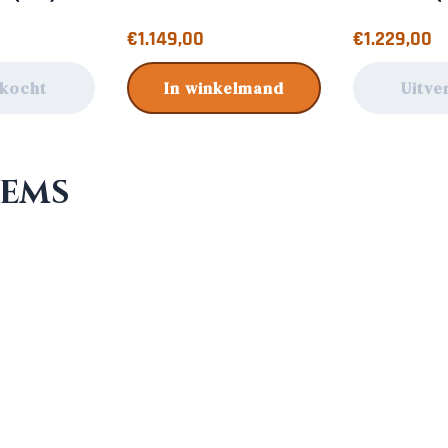
Prijs: 1 149,00
Prijs: 1 229,00
€1.149,00
€1.229,00
rkocht
In winkelmand
Uitve
tems