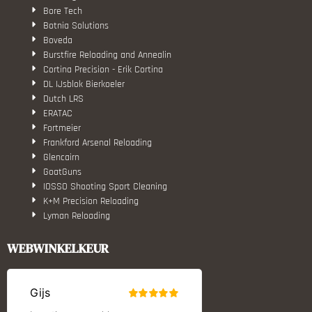
Bore Tech
Botnia Solutions
Boveda
Burstfire Reloading and Annealin
Cortina Precision - Erik Cortina
DL IJsblok Bierkoeler
Dutch LRS
ERATAC
Fortmeier
Frankford Arsenal Reloading
Glencairn
GoatGuns
IOSSO Shooting Sport Cleaning
K+M Precision Reloading
Lyman Reloading
March Scopes
Monstrum Tactical
WEBWINKELKEUR
RCBS
Redding Reloading Equipment
S.T. Dupont
Savior equipment