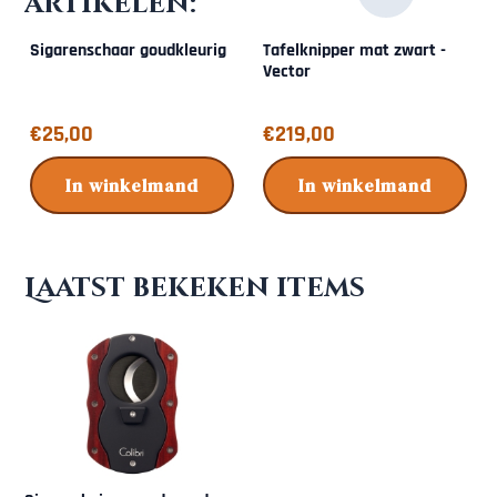
artikelen:
Sigarenschaar goudkleurig
Tafelknipper mat zwart -
Vector
Prijs: 25,00
Prijs: 219,00
€25,00
€219,00
In winkelmand
In winkelmand
Laatst bekeken items