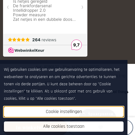
Shooters Global
Shooting Technology - Reloading
SleipnerX Bipods
SuperTrickler
Tango Fire4000
Telson Optics
Tier One Bipods
True Flite
Ugly Reloading - Derraco Enginee
Vortex Optics
Zippo
KvK: 81180632 - Btw: NL861972995B01
Wij gebruiken cookies om uw gebruikservaring te optimaliseren, het
De waardering van www.hop.nl bij
WebwinkelKeur Reviews
is 9.7/10
webverkeer te analyseren en om gerichte advertenties te kunnen
gebaseerd op 264 reviews.
tonen via derde partijen. U kunt deze beheren door op "Cookie
instellingen" te klikken. Als u akkoord gaat met ons gebruik van
© 2026 Hop.nl - Alle rechten voorbehouden. [Onderdeel van Cool Things
B.V.]
cookies, klikt u op "Alle cookies toestaan".
Cookie instellingen
Spaarpunten
Alle cookies toestaan
In winkelwagen