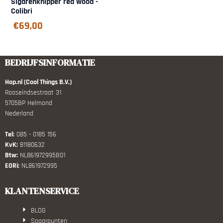
Sigarenknipper red wood -
Colibri
€
69,00
BEDRIJFSINFORMATIE
Hop.nl (Cool Things B.V.)
Rooseindsestraat 31
5705BP Helmond
Nederland
Tel:
085 - 0185 156
KvK:
81180632
Btw:
NL861972995B01
EORi:
NL861972995
KLANTENSERVICE
BLOG
Spaarpunten