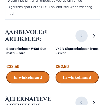
Wacht niet langer en ontdek de voordelen van de
Sigarenknipper Colibri Cut Black and Red Wood vandaag
nog!
Aanbevolen
artikelen:
Sigarenknipper V-Cut Gun
VX2 V Sigarenknipper brons
metal - Faro
- Xikar
Prijs: 32,50
Prijs: 62,50
€32,50
€62,50
In winkelmand
In winkelmand
Alternatieve