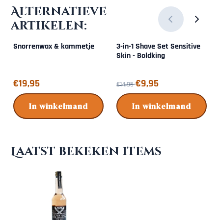
Alternatieve
artikelen:
Snorrenwax & kammetje
3-in-1 Shave Set Sensitive
Skin - Boldking
Prijs: 19,95
Van 14,95 voor 9,95
€19,95
€9,95
€14,95
In winkelmand
In winkelmand
Laatst bekeken items