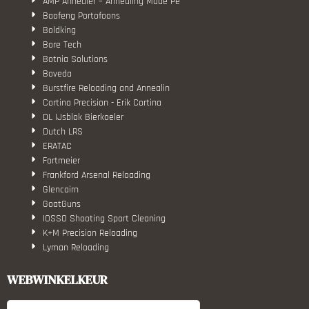
AMP Annealer – Annealing Made Pe
Baofeng Portofoons
Boldking
Bore Tech
Botnia Solutions
Boveda
Burstfire Reloading and Annealin
Cortina Precision - Erik Cortina
DL IJsblok Bierkoeler
Dutch LRS
ERATAC
Fortmeier
Frankford Arsenal Reloading
Glencairn
GoatGuns
IOSSO Shooting Sport Cleaning
K+M Precision Reloading
Lyman Reloading
March Scopes
Monstrum Tactical
WEBWINKELKEUR
RCBS
Redding Reloading Equipment