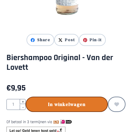
Share
Post
Pin-it
Biershampoo Original - Van der
Lovett
€
9,95
Aantal
+
In winkelwagen
-
Of betaal in 3 termijnen via
IN3