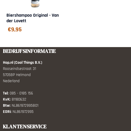
Biershampoo Original - Van
der Lovett
€
9,95
BEDRIJFSINFORMATIE
Hop.nl (Cool Things B.V.)
Rooseindsestraat 31
5705BP Helmond
Nederland
Tel:
085 - 0185 156
KvK:
81180632
Btw:
NL861972995B01
EORi:
NL861972995
KLANTENSERVICE