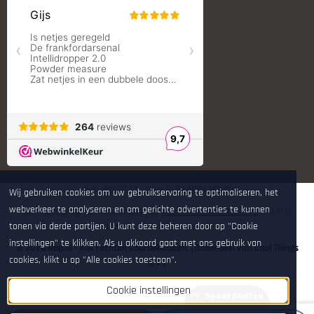
S.T. Dupont
Savior equipment
Shooters Global
Shooting Technology - Reloading
SleipnerX Bipods
SuperTrickler
Tango Fire4000
Telson Optics
Tier One Bipods
True Flite
Ugly Reloading - Derraco Enginee
Vortex Optics
Zippo
KvK: 81180632 - Btw: NL861972995B01
Wij gebruiken cookies om uw gebruikservaring te optimaliseren, het
webverkeer te analyseren en om gerichte advertenties te kunnen
De waardering van www.hop.nl bij
WebwinkelKeur Reviews
is 9.7/10
tonen via derde partijen. U kunt deze beheren door op "Cookie
gebaseerd op 264 reviews.
instellingen" te klikken. Als u akkoord gaat met ons gebruik van
© 2026 Hop.nl - Alle rechten voorbehouden. [Onderdeel van Cool Things
cookies, klikt u op "Alle cookies toestaan".
B.V.]
Cookie instellingen
Spaarpunten