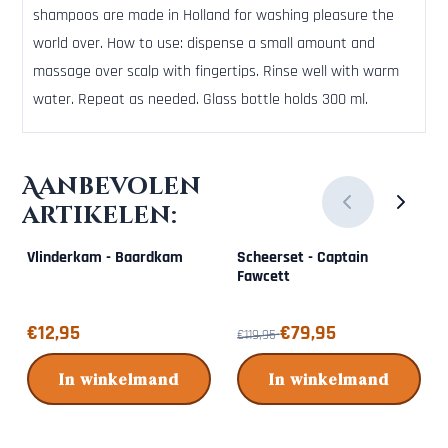
shampoos are made in Holland for washing pleasure the
world over. How to use: dispense a small amount and
massage over scalp with fingertips. Rinse well with warm
water. Repeat as needed. Glass bottle holds 300 ml.
Aanbevolen
artikelen:
Vlinderkam - Baardkam
Scheerset - Captain
Fawcett
Prijs: 12,95
Van 119,95 voor 79,95
€12,95
€79,95
€119,95
In winkelmand
In winkelmand