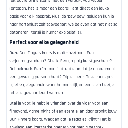
feit dat je binnenkomt met een verpakt vuurwapen
(ontspan, het is maar een kaars), legt direct een leuke
basis voor elk gesprek. Plus, de 'pew pew' geluiden kun je
naar hartenlust zelf toevoegen; we beloven dat het niet zal
detoneren (tenzij je humor explosief is).
Perfect voor elke gelegenheid
Deze Gun Fingers kaars is multi-inzetbaar. Een
verjaardagscadeau? Check. Een grappig kerstgeschenk?
Dubbelcheck. Een "zomaar" attentie omdat je nu eenmaal
een geweldig persoon bent? Triple check. Onze kaars past
bij elke gelegenheid waar humor, stijl, en een klein beetje
rebellie gewaardeerd worden.
Stel je voor: je hebt je vrienden over de vloer voor een
filmavond, game-night of een etentje, en daar pronkt jouw
Gun Fingers kaars. Wedden dat je reacties krijgt? Het is
sowieso een ijzersterke opener voor menig gesprek.