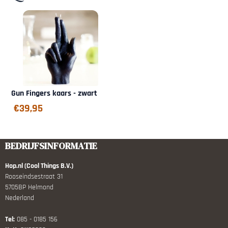
Gun Fingers kaars - zwart
€
39,95
BEDRIJFSINFORMATIE
Hop.nl (Cool Things B.V.)
Rooseindsestraat 31
5705BP Helmond
Nederland
Tel:
085 - 0185 156