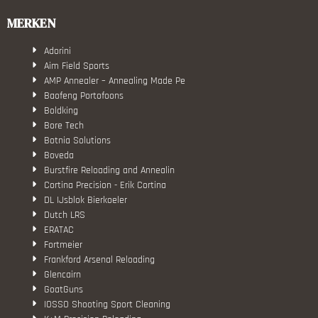
MERKEN
Adorini
Aim Field Sports
AMP Annealer – Annealing Made Pe
Baofeng Portofoons
Boldking
Bore Tech
Botnia Solutions
Boveda
Burstfire Reloading and Annealin
Cortina Precision - Erik Cortina
DL IJsblok Bierkoeler
Dutch LRS
ERATAC
Fortmeier
Frankford Arsenal Reloading
Glencairn
GoatGuns
IOSSO Shooting Sport Cleaning