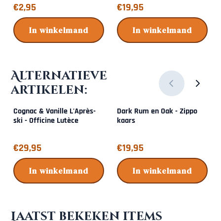
Prijs: 2,95
Prijs: 19,95
€2,95
€19,95
In winkelmand
In winkelmand
Alternatieve
artikelen:
Cognac & Vanille L'Après-
Dark Rum en Oak - Zippo
ski - Officine Lutèce
kaars
Prijs: 29,95
Prijs: 19,95
€29,95
€19,95
In winkelmand
In winkelmand
Laatst bekeken items