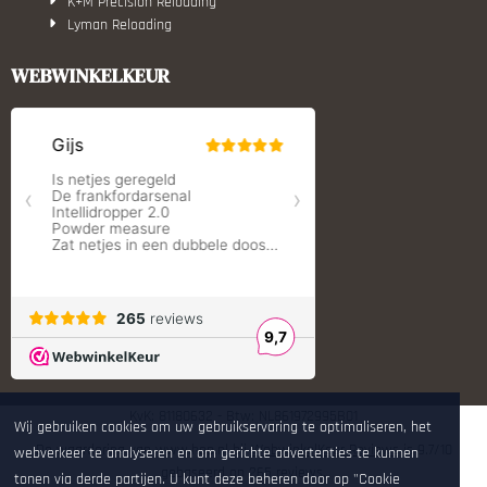
K+M Precision Reloading
Lyman Reloading
March Scopes
Monstrum Tactical
WEBWINKELKEUR
RCBS
Redding Reloading Equipment
S.T. Dupont
Savior equipment
Shooters Global
Shooting Technology - Reloading
SleipnerX Bipods
SuperTrickler
Tango Fire4000
Telson Optics
Tier One Bipods
True Flite
Ugly Reloading - Derraco Enginee
Vortex Optics
Zippo
KvK: 81180632 - Btw: NL861972995B01
Wij gebruiken cookies om uw gebruikservaring te optimaliseren, het
De waardering van www.hop.nl bij
WebwinkelKeur Reviews
is 9.7/10
webverkeer te analyseren en om gerichte advertenties te kunnen
gebaseerd op 265 reviews.
tonen via derde partijen. U kunt deze beheren door op "Cookie