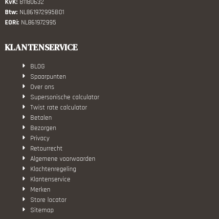
KvK:
81180632
Btw:
NL861972995B01
EORi:
NL861972995
KLANTENSERVICE
BLOG
Spaarpunten
Over ons
Supersonische calculator
Twist rate calculator
Betalen
Bezorgen
Privacy
Retourrecht
Algemene voorwaarden
Klachtenregeling
Klantenservice
Merken
Store locator
Sitemap