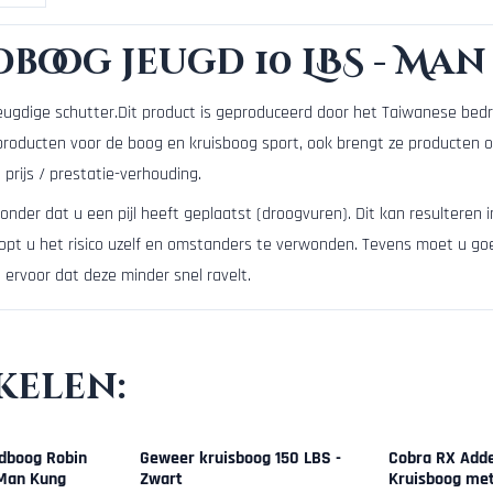
oog jeugd 10 LBS - Ma
gdige schutter.Dit product is geproduceerd door het Taiwanese bedr
producten voor de boog en kruisboog sport, ook brengt ze producten 
prijs / prestatie-verhouding.
onder dat u een pijl heeft geplaatst (droogvuren). Dit kan resultere
loopt u het risico uzelf en omstanders te verwonden. Tevens moet u g
t ervoor dat deze minder snel ravelt.
kelen:
dboog Robin
Geweer kruisboog 150 LBS -
Cobra RX Adde
 Man Kung
Zwart
Kruisboog met