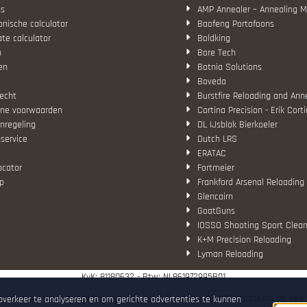
ns
AMP Annealer – Annealing 
nische calculator
Baofeng Portofoons
ate calculator
Boldking
n
Bore Tech
en
Botnia Solutions
Boveda
echt
Burstfire Reloading and Ann
ne voorwaarden
Cortina Precision - Erik Cort
nregeling
DL IJsblok Bierkoeler
service
Dutch LRS
ERATAC
ocator
Fortmeier
p
Frankford Arsenal Reloading
Glencairn
GoatGuns
IOSSO Shooting Sport Clean
K+M Precision Reloading
Lyman Reloading
March Scopes
KvK: 81180632 - Btw: NL861972995B01
Monstrum Tactical
RCBS
dering van www.hop.nl bij
WebwinkelKeur Reviews
is 9.7/10 gebaseerd op 264 
bverkeer te analyseren en om gerichte advertenties te kunnen