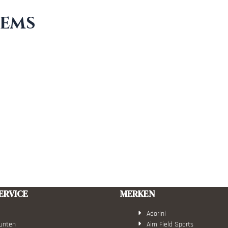
tems
ERVICE
MERKEN
Adorini
unten
Aim Field Sports