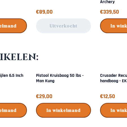
Archery
Prijs: 89,00
Prijs: 339,50
€89,00
€339,50
kelmand
Uitverkocht
In win
ikelen:
jlen 6.5 Inch
Pistool Kruisboog 50 lbs -
Crusader Recu
Man Kung
handboog - EK
Prijs: 29,00
Prijs: 12,50
€29,00
€12,50
kelmand
In winkelmand
In win