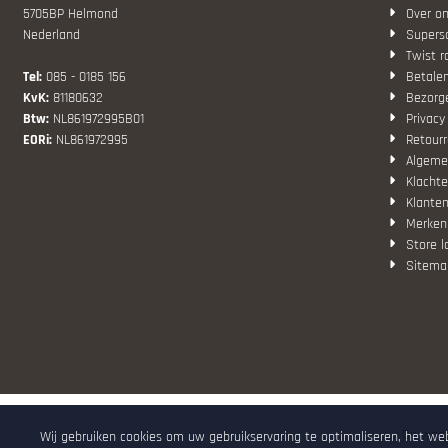
5705BP Helmond
Over o
Nederland
Superso
Twist r
Tel:
085 - 0185 156
Betale
KvK:
81180632
Bezorg
Btw:
NL861972995B01
Privacy
EORi:
NL861972995
Retourr
Algeme
Klachte
Klanten
Merken
Store l
Sitema
De waar
Wij gebruiken cookies om uw gebruikservaring te optimaliseren, het we