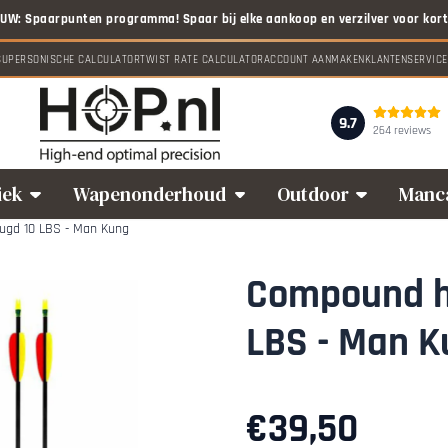
 toe.
SUPERSONISCHE CALCULATOR
TWIST RATE CALCULATOR
ACCOUNT AANMAKEN
KLANTENSERVICE
9.7
264 reviews
iek
Wapenonderhoud
Outdoor
Manc
gd 10 LBS - Man Kung
Compound h
LBS - Man 
€
39,50