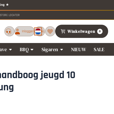
STORE LOCATOR
Winkelwagen
Inloggen
NL
0
ave
BBQ
Sigaren
NIEUW
SALE
andboog jeugd 10
Kung