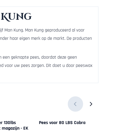
n Kung
ijf Man Kung. Man Kung geproduceerd al voor
onder haar eigen merk op de markt. De producten
n in een geknapte pees, doordat deze geen
oed voor uw pees zorgen. Dit doet u door peeswax
r 130lbs
Pees voor 80 LBS Cobra
12 Aluminium 
 magazijn - EK