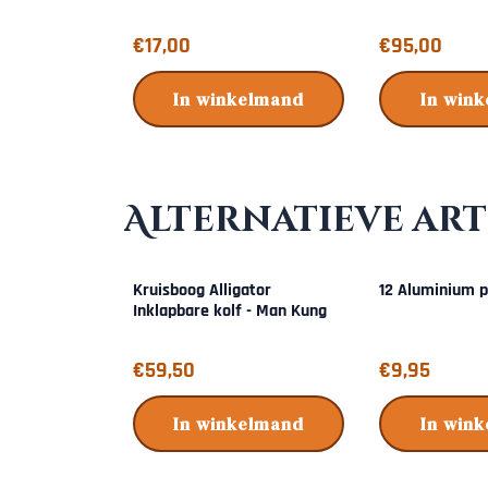
Prijs: 17,00
Prijs: 95,00
€17,00
€95,00
In winkelmand
In win
Alternatieve art
Kruisboog Alligator
12 Aluminium pi
Inklapbare kolf - Man Kung
Prijs: 59,50
Prijs: 9,95
€59,50
€9,95
In winkelmand
In win