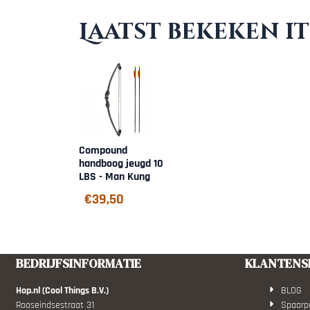
Laatst bekeken i
Compound
handboog jeugd 10
LBS - Man Kung
€
39,50
BEDRIJFSINFORMATIE
KLANTENS
Hop.nl (Cool Things B.V.)
BLOG
Rooseindsestraat 31
Spaarp