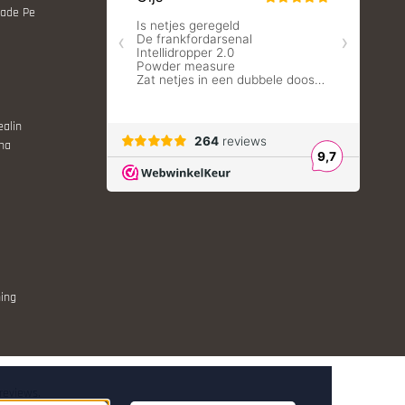
Made Pe
ealin
ina
ing
reviews.