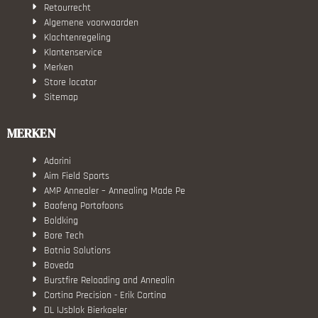
Retourrecht
Algemene voorwaarden
Klachtenregeling
Klantenservice
Merken
Store locator
Sitemap
MERKEN
Adorini
Aim Field Sports
AMP Annealer – Annealing Made Pe
Baofeng Portofoons
Boldking
Bore Tech
Botnia Solutions
Boveda
Burstfire Reloading and Annealin
Cortina Precision - Erik Cortina
DL IJsblok Bierkoeler