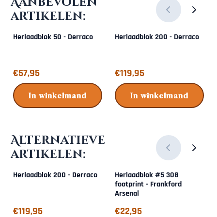
Aanbevolen
artikelen:
Herlaadblok 50 - Derraco
Herlaadblok 200 - Derraco
Prijs: 57,95
Prijs: 119,95
€57,95
€119,95
In winkelmand
In winkelmand
Alternatieve
artikelen:
Herlaadblok 200 - Derraco
Herlaadblok #5 308
footprint - Frankford
Arsenal
Prijs: 119,95
Prijs: 22,95
€119,95
€22,95