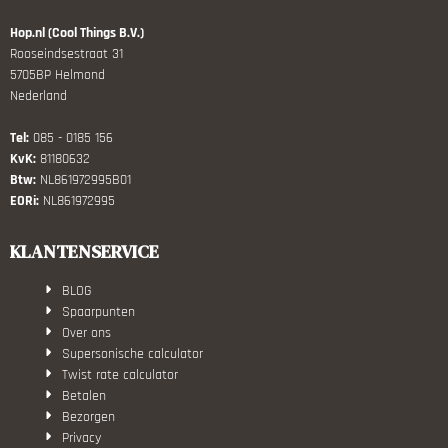
Hop.nl (Cool Things B.V.)
Rooseindsestraat 31
5705BP Helmond
Nederland
Tel:
085 - 0185 156
KvK:
81180632
Btw:
NL861972995B01
EORi:
NL861972995
KLANTENSERVICE
BLOG
Spaarpunten
Over ons
Supersonische calculator
Twist rate calculator
Betalen
Bezorgen
Privacy