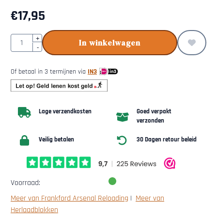
€
17,95
Aantal
+
In winkelwagen
-
Of betaal in 3 termijnen via
IN3
Lage verzendkosten
Goed verpakt
verzonden
Veilig betalen
30 Dagen retour beleid
Voorraad:
Meer van Frankford Arsenal Reloading
|
Meer van
Herlaadblokken