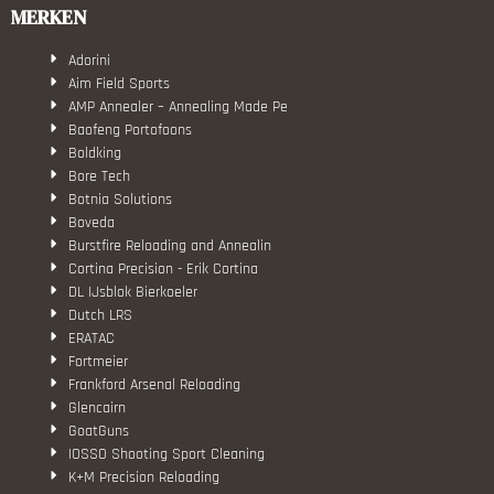
MERKEN
Adorini
Aim Field Sports
AMP Annealer – Annealing Made Pe
Baofeng Portofoons
Boldking
Bore Tech
Botnia Solutions
Boveda
Burstfire Reloading and Annealin
Cortina Precision - Erik Cortina
DL IJsblok Bierkoeler
Dutch LRS
ERATAC
Fortmeier
Frankford Arsenal Reloading
Glencairn
GoatGuns
IOSSO Shooting Sport Cleaning
K+M Precision Reloading