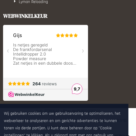
Lyman Reloading
March Scopes
Monstrum Tactical
WEBWINKELKEUR
RCBS
Redding Reloading Equipment
S.T. Dupont
Savior equipment
Shooters Global
Shooting Technology - Reloading
SleipnerX Bipods
SuperTrickler
Tango Fire4000
Telson Optics
Tier One Bipods
True Flite
Ugly Reloading - Derraco Enginee
Vortex Optics
Zippo
KvK: 81180632 - Btw: NL861972995B01
Wij gebruiken cookies om uw gebruikservaring te optimaliseren, het
De waardering van www.hop.nl bij
WebwinkelKeur Reviews
is 9.7/10
webverkeer te analyseren en om gerichte advertenties te kunnen
gebaseerd op 264 reviews.
tonen via derde partijen. U kunt deze beheren door op "Cookie
instellingen" te klikken. Als u akkoord gaat met ons gebruik van