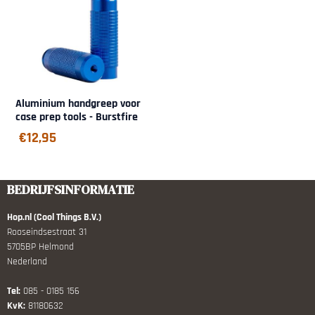
Aluminium handgreep voor
case prep tools - Burstfire
€
12,95
BEDRIJFSINFORMATIE
Hop.nl (Cool Things B.V.)
Rooseindsestraat 31
5705BP Helmond
Nederland
Tel:
085 - 0185 156
KvK:
81180632