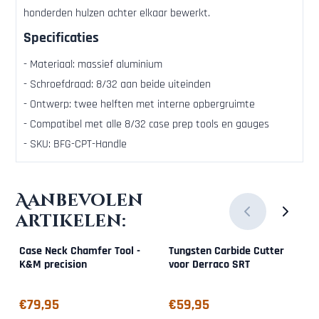
honderden hulzen achter elkaar bewerkt.
Specificaties
- Materiaal: massief aluminium
- Schroefdraad: 8/32 aan beide uiteinden
- Ontwerp: twee helften met interne opbergruimte
- Compatibel met alle 8/32 case prep tools en gauges
- SKU: BFG-CPT-Handle
Aanbevolen
artikelen:
Case Neck Chamfer Tool -
Tungsten Carbide Cutter
K&M precision
voor Derraco SRT
Prijs: 79,95
Prijs: 59,95
€79,95
€59,95