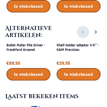
In winkelmand
In winkelmand
Alternatieve
artikelen:
Bullet Puller Pile Driver -
Shell holder adapter 1/4″ -
Frankford Arsenal
K&M Precision
Prijs: 89,95
Prijs: 39,95
€89,95
€39,95
In winkelmand
In winkelmand
Laatst bekeken items