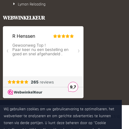
Lyman Reloading
March Scopes
Monstrum Tactical
WEBWINKELKEUR
RCBS
Redding Reloading Equipment
S.T. Dupont
Savior equipment
Shooters Global
Shooting Technology - Reloading
SleipnerX Bipods
SuperTrickler
Tango Fire4000
Telson Optics
Tier One Bipods
True Flite
Ugly Reloading - Derraco Enginee
Vortex Optics
Zippo
KvK: 81180632 - Btw: NL861972995B01
Wij gebruiken cookies om uw gebruikservaring te optimaliseren, het
webverkeer te analyseren en om gerichte advertenties te kunnen
De waardering van www.hop.nl bij
WebwinkelKeur Reviews
is 9.7/10
gebaseerd op 265 reviews.
tonen via derde partijen. U kunt deze beheren door op "Cookie