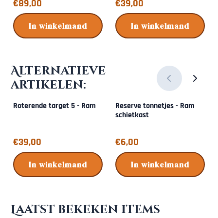
Prijs: 89,00
Prijs: 39,00
€89,00
€39,00
In winkelmand
In winkelmand
Alternatieve
artikelen:
Roterende target 5 - Ram
Reserve tonnetjes - Ram
schietkast
Prijs: 39,00
Prijs: 6,00
€39,00
€6,00
In winkelmand
In winkelmand
Laatst bekeken items