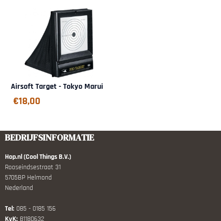
Airsoft Target - Tokyo Marui
€
18,00
BEDRIJFSINFORMATIE
Hop.nl (Cool Things B.V.)
Rooseindsestraat 31
5705BP Helmond
Nederland
Tel:
085 - 0185 156
KvK:
81180632