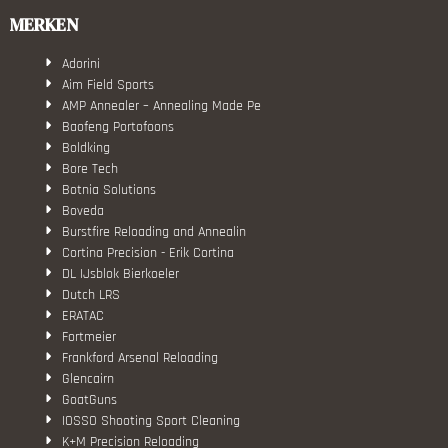
MERKEN
Adorini
Aim Field Sports
AMP Annealer – Annealing Made Pe
Baofeng Portofoons
Boldking
Bore Tech
Botnia Solutions
Boveda
Burstfire Reloading and Annealin
Cortina Precision - Erik Cortina
DL IJsblok Bierkoeler
Dutch LRS
ERATAC
Fortmeier
Frankford Arsenal Reloading
Glencairn
GoatGuns
IOSSO Shooting Sport Cleaning
K+M Precision Reloading