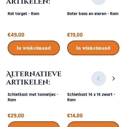
artikelen:
Rat target - Ram
Boter kaas en eieren - Ram
Prijs: 49,00
Prijs: 19,00
€49,00
€19,00
In winkelmand
In winkelmand
Alternatieve
artikelen:
Schietkast met tonnetjes -
Schietkast 14 x 14 zwart -
Ram
Ram
Prijs: 29,00
Prijs: 14,00
€29,00
€14,00