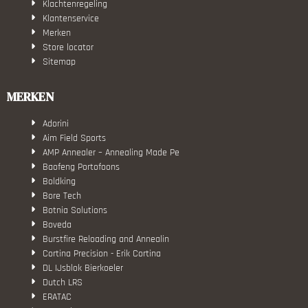
Klachtenregeling
Klantenservice
Merken
Store locator
Sitemap
MERKEN
Adorini
Aim Field Sports
AMP Annealer – Annealing Made Pe
Baofeng Portofoons
Boldking
Bore Tech
Botnia Solutions
Boveda
Burstfire Reloading and Annealin
Cortina Precision - Erik Cortina
DL IJsblok Bierkoeler
Dutch LRS
ERATAC