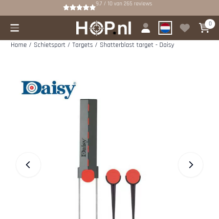
Cookievoorkeuren zijn beschikbaar. Kies instellingen of sta alle cookies
9.7 / 10
van
265
reviews
0
Home
/
Schietsport
/
Targets
/
Shatterblast target - Daisy