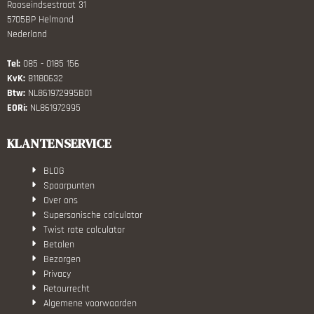
Rooseindsestraat 31
5705BP Helmond
Nederland
Tel:
085 - 0185 156
KvK:
81180632
Btw:
NL861972995B01
EORi:
NL861972995
KLANTENSERVICE
BLOG
Spaarpunten
Over ons
Supersonische calculator
Twist rate calculator
Betalen
Bezorgen
Privacy
Retourrecht
Algemene voorwaarden