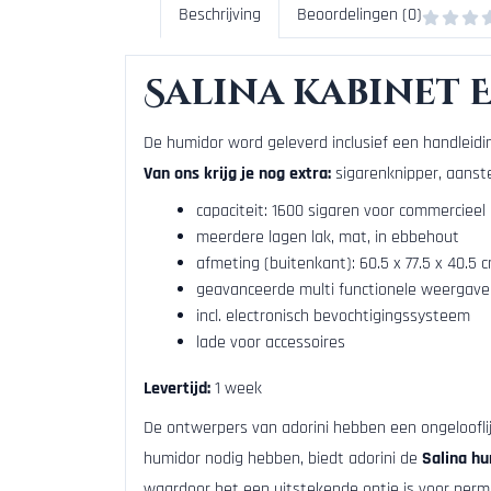
Beschrijving
Beoordelingen (0)
Salina kabinet E
De humidor word geleverd inclusief een handleidi
Van ons krijg je nog extra:
sigarenknipper, aanste
capaciteit: 1600 sigaren voor commercieel
meerdere lagen lak, mat, in ebbehout
afmeting (buitenkant): 60.5 x 77.5 x 40.5 
geavanceerde multi functionele weergav
incl. electronisch bevochtigingssysteem
lade voor accessoires
Levertijd:
1 week
De ontwerpers van adorini hebben een ongeloofli
humidor nodig hebben, biedt adorini de
Salina hu
waardoor het een uitstekende optie is voor perm