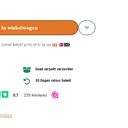
In winkelwagen
y
(vanaf
€
49,67
p/m) of in 3x via
IN3
.
Goed verpakt verzonden
30 Dagen retour beleid
midors