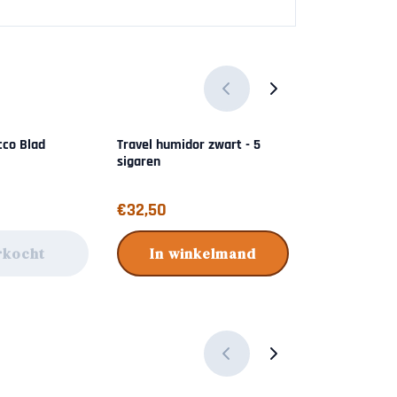
cco Blad
Travel humidor zwart - 5
Travel humido
sigaren
Sikarlan
Prijs: 32,50
Prijs: 59,95
€32,50
€59,95
rkocht
In winkelmand
In wi