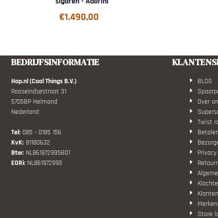
sigaren - Adorini
€
1.490,00
BEDRIJFSINFORMATIE
KLANTENS
Hop.nl (Cool Things B.V.)
BLOG
Rooseindsestraat 31
Spaarp
5705BP Helmond
Over o
Nederland
Superso
Twist r
Tel:
085 - 0185 156
Betale
KvK:
81180632
Bezorg
Btw:
NL861972995B01
Privacy
EORi:
NL861972995
Retourr
Algeme
Klachte
Klanten
Merken
Store l