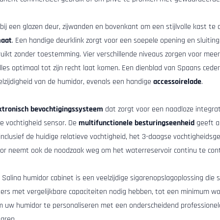
ij een glazen deur, zijwanden en bovenkant om een ​​stijlvolle kast te 
maat
. Een handige deurklink zorgt voor een soepele opening en sluiting
ikt zonder toestemming. Vier verschillende niveaus zorgen voor meerde
les optimaal tot zijn recht laat komen. Een dienblad van Spaans ced
veelzijdigheid van de humidor, evenals een handige
accessoirelade
.
ktronisch bevochtigingssysteem
dat zorgt voor een naadloze integrat
he vochtigheid sensor. De
multifunctionele besturingseenheid
geeft a
lusief de huidige relatieve vochtigheid, het 3-daagse vochtigheidsg
or neemt ook de noodzaak weg om het waterreservoir continu te cont
e Salina humidor cabinet is een veelzijdige sigarenopslagoplossing die 
htigers met vergelijkbare capaciteiten nodig hebben, tot een minimum
m uw humidor te personaliseren met een onderscheidend professionele u
aren.