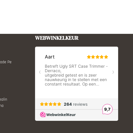
WEBWINKELKEUR
Made Pe
ealin
ina