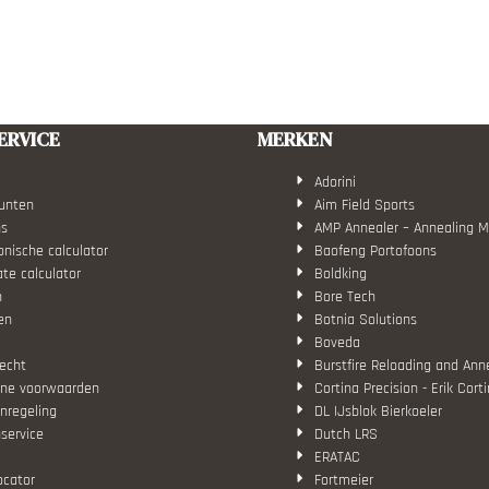
ERVICE
MERKEN
Adorini
unten
Aim Field Sports
ns
AMP Annealer – Annealing 
nische calculator
Baofeng Portofoons
ate calculator
Boldking
n
Bore Tech
en
Botnia Solutions
Boveda
echt
Burstfire Reloading and Ann
ne voorwaarden
Cortina Precision - Erik Cort
nregeling
DL IJsblok Bierkoeler
service
Dutch LRS
ERATAC
ocator
Fortmeier