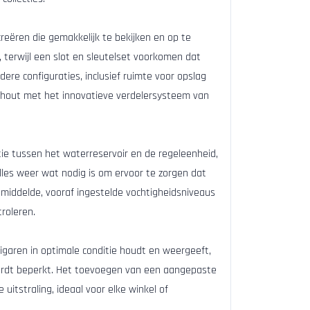
creëren die gemakkelijk te bekijken en op te
, terwijl een slot en sleutelset voorkomen dat
re configuraties, inclusief ruimte voor opslag
erhout met het innovatieve verdelersysteem van
ie tussen het waterreservoir en de regeleenheid,
lles weer wat nodig is om ervoor te zorgen dat
emiddelde, vooraf ingestelde vochtigheidsniveaus
roleren.
sigaren in optimale conditie houdt en weergeeft,
 wordt beperkt. Het toevoegen van een aangepaste
itstraling, ideaal voor elke winkel of