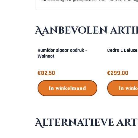
Aanbevolen arti
Humidor sigaar opdruk -
Cedro L Deluxe 
Walnoot
Prijs: 82,50
Prijs: 299,00
€82,50
€299,00
In winkelmand
In win
Alternatieve art