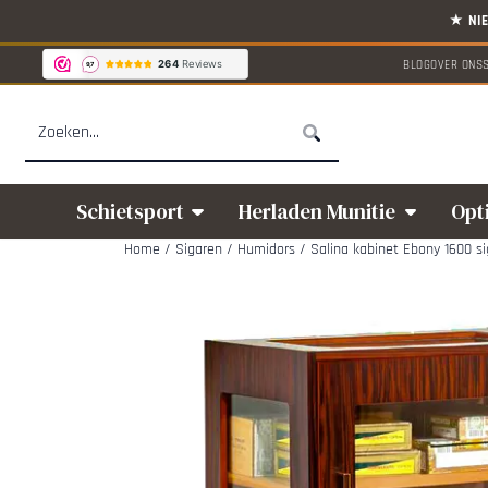
Cookievoorkeuren zijn beschikbaar. Kies instellingen of sta alle cookies
BLOG
OVER ONS
Zoeken
Schietsport
Herladen Munitie
Opt
Home
/
Sigaren
/
Humidors
/
Salina kabinet Ebony 1600 si