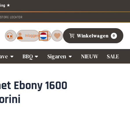
STORE LOCATOR
Winkelwagen
Inloggen
NL
0
ave
BBQ
Sigaren
NIEUW
SALE
net Ebony 1600
orini