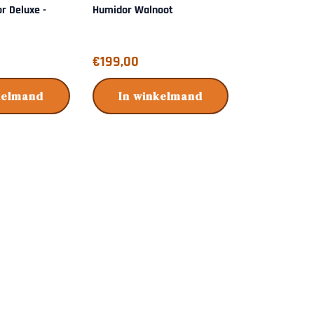
r Deluxe -
Humidor Walnoot
Humidor Cub
Prijs: 199,00
Prijs: 219,00
€199,00
€219,00
kelmand
In winkelmand
In wi