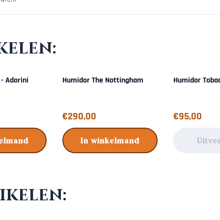
kelen:
- Adorini
Humidor The Nottingham
Humidor Toba
Prijs: 290,00
Prijs: 95,00
€290,00
€95,00
kelmand
In winkelmand
Uitve
ikelen: