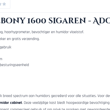
bony 1600 sigaren - Ad
ng, haarhygrometer, bevochtiger en humidor vloeistof.
ker en gratis verzending.
 gebruik
cm
ebesturingseenheid
jk breed spectrum aan humidors gecreëerd voor alle situaties. Voor 
midor cabinet
. Deze veelzijdige kast biedt hoogwaardige bevochtiging e
anent commercieel gebruik of om privé te pronken met gewaardeerde c