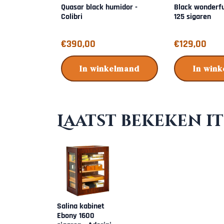
Quasar black humidor -
Black wonderful
Colibri
125 sigaren
Prijs: 390,00
Prijs: 129,00
€390,00
€129,00
In winkelmand
In win
Laatst bekeken i
Salina kabinet
Ebony 1600