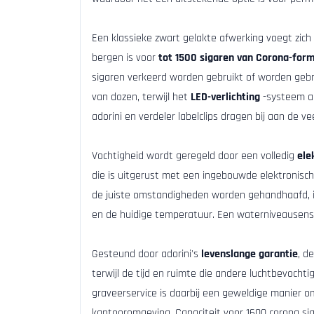
Een klassieke zwart gelakte afwerking voegt zich b
bergen is voor
tot 1500 sigaren van Corona-for
sigaren verkeerd worden gebruikt of worden gebru
van dozen, terwijl het
LED-verlichting
-systeem al
adorini en verdeler labelclips dragen bij aan de 
Vochtigheid wordt geregeld door een volledig
ele
die is uitgerust met een ingebouwde elektronisc
de juiste omstandigheden worden gehandhaafd, inc
en de huidige temperatuur. Een waterniveausens
Gesteund door adorini's
levenslange garantie
, d
terwijl de tijd en ruimte die andere luchtbevoc
graveerservice is daarbij een geweldige manier o
kantooromgeving. Capaciteit voor 1600 corona sig