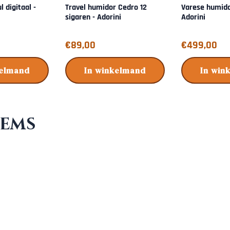
 digitaal -
Travel humidor Cedro 12
Varese humido
sigaren - Adorini
Adorini
Prijs: 89,00
Prijs: 499,00
€89,00
€499,00
kelmand
In winkelmand
In win
tems