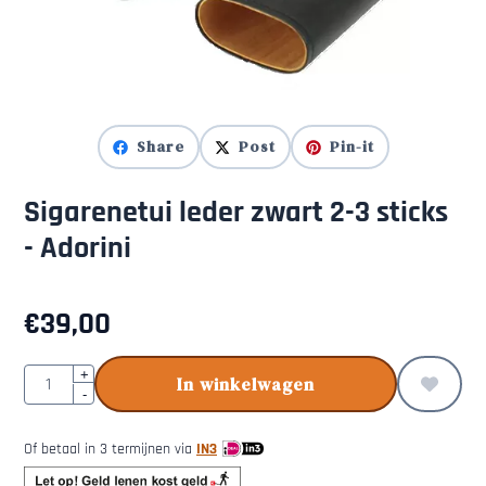
Share
Post
Pin-it
Sigarenetui leder zwart 2-3 sticks
- Adorini
€
39,00
Aantal
+
In winkelwagen
-
Of betaal in 3 termijnen via
IN3