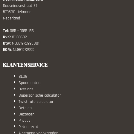
Rooseindsestraat 31
5705BP Helmond
Nederland
Tel:
085 - 0185 156
KvK:
81180632
Btw:
NL861972995B01
EORi:
NL861972995
KLANTENSERVICE
BLOG
Spaarpunten
Over ons
Supersonische calculator
Twist rate calculator
Betalen
Bezorgen
Privacy
Retourrecht
Algemene voorwaarden