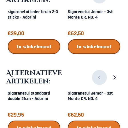
sigarenetui leder bruin 2-3
Sigarenetui Jemar - 3st
sticks - Adorini
Monte CR. NO. 4
Prijs: 39,00
Prijs: 62,50
€39,00
€62,50
In winkelmand
In winkelmand
Alternatieve
artikelen:
Sigarenetui standaard
Sigarenetui Jemar - 3st
double 21cm - Adorini
Monte CR. NO. 4
Prijs: 29,95
Prijs: 62,50
€29,95
€62,50
In winkelmand
In winkelmand