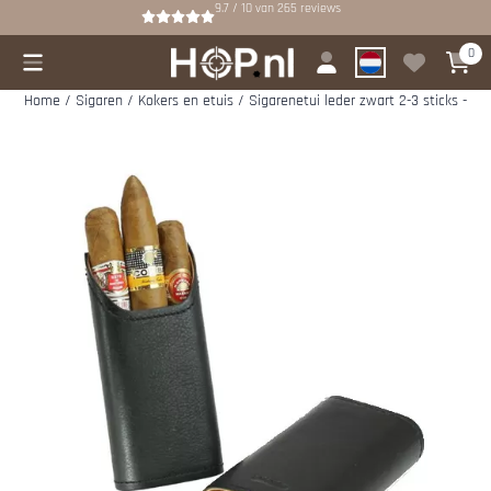
Cookievoorkeuren zijn beschikbaar. Kies instellingen of sta alle cookies
9.7 / 10
van
265
reviews
0
Home
/
Sigaren
/
Kokers en etuis
/
Sigarenetui leder zwart 2-3 sticks - Ado