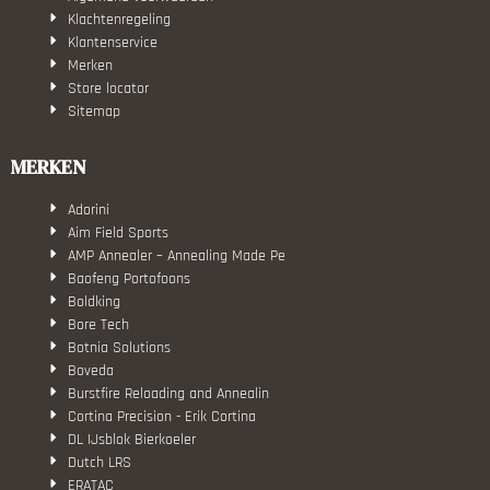
Klachtenregeling
Klantenservice
Merken
Store locator
Sitemap
MERKEN
Adorini
Aim Field Sports
AMP Annealer – Annealing Made Pe
Baofeng Portofoons
Boldking
Bore Tech
Botnia Solutions
Boveda
Burstfire Reloading and Annealin
Cortina Precision - Erik Cortina
DL IJsblok Bierkoeler
Dutch LRS
ERATAC