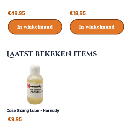
Prijs: 49,95
Prijs: 18,95
€49,95
€18,95
In winkelmand
In winkelmand
Laatst bekeken items
Case Sizing Lube - Hornady
€
9,95