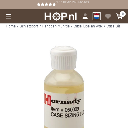
Cookievoorkeuren zijn beschikbaar. Kies instellingen of sta alle cookies
9.7 / 10
van
265
reviews
0
Home
/
Schietsport
/
Herladen Munitie
/
Case lube en wax
/
Case Sizing 