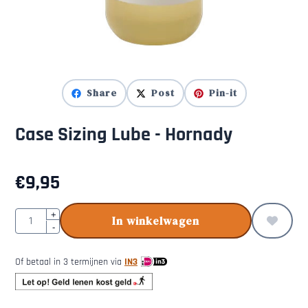
Share
Post
Pin-it
Case Sizing Lube - Hornady
€
9,95
Aantal
+
In winkelwagen
-
Of betaal in 3 termijnen via
IN3