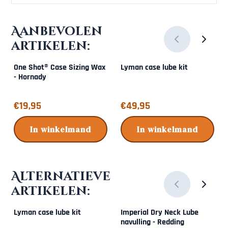
Aanbevolen
artikelen:
One Shot® Case Sizing Wax
Lyman case lube kit
- Hornady
Prijs: 19,95
Prijs: 49,95
€19,95
€49,95
In winkelmand
In winkelmand
Alternatieve
artikelen:
Lyman case lube kit
Imperial Dry Neck Lube
navulling - Redding