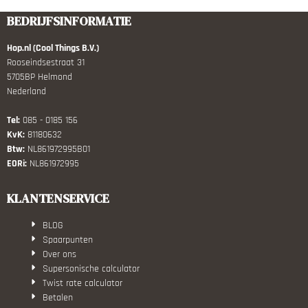
BEDRIJFSINFORMATIE
Hop.nl (Cool Things B.V.)
Rooseindsestraat 31
5705BP Helmond
Nederland
Tel:
085 - 0185 156
KvK:
81180632
Btw:
NL861972995B01
EORi:
NL861972995
KLANTENSERVICE
BLOG
Spaarpunten
Over ons
Supersonische calculator
Twist rate calculator
Betalen