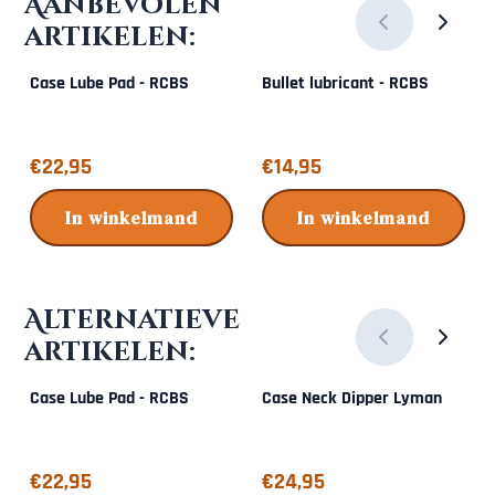
Aanbevolen
artikelen:
Case Lube Pad - RCBS
Bullet lubricant - RCBS
Prijs: 22,95
Prijs: 14,95
€22,95
€14,95
In winkelmand
In winkelmand
Alternatieve
artikelen:
Case Lube Pad - RCBS
Case Neck Dipper Lyman
Prijs: 22,95
Prijs: 24,95
€22,95
€24,95