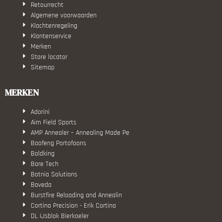
Retourrecht
Algemene voorwaarden
Klachtenregeling
Klantenservice
Merken
Store locator
Sitemap
MERKEN
Adorini
Aim Field Sports
AMP Annealer – Annealing Made Pe
Baofeng Portofoons
Boldking
Bore Tech
Botnia Solutions
Boveda
Burstfire Reloading and Annealin
Cortina Precision - Erik Cortina
DL IJsblok Bierkoeler