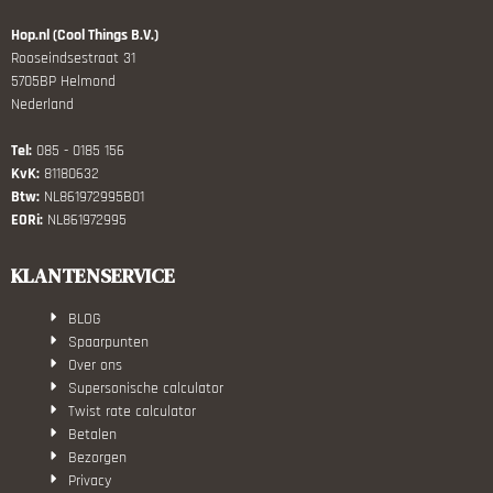
Hop.nl (Cool Things B.V.)
Rooseindsestraat 31
5705BP Helmond
Nederland
Tel:
085 - 0185 156
KvK:
81180632
Btw:
NL861972995B01
EORi:
NL861972995
KLANTENSERVICE
BLOG
Spaarpunten
Over ons
Supersonische calculator
Twist rate calculator
Betalen
Bezorgen
Privacy