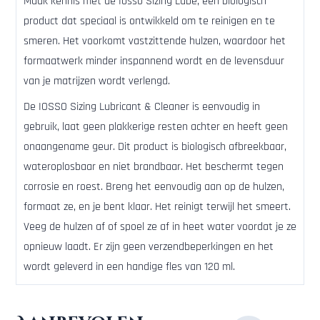
Maak kennis met de Iosso Sizing Lube, een biologisch
product dat speciaal is ontwikkeld om te reinigen en te
smeren. Het voorkomt vastzittende hulzen, waardoor het
formaatwerk minder inspannend wordt en de levensduur
van je matrijzen wordt verlengd.
De IOSSO Sizing Lubricant & Cleaner is eenvoudig in
gebruik, laat geen plakkerige resten achter en heeft geen
onaangename geur. Dit product is biologisch afbreekbaar,
wateroplosbaar en niet brandbaar. Het beschermt tegen
corrosie en roest. Breng het eenvoudig aan op de hulzen,
formaat ze, en je bent klaar. Het reinigt terwijl het smeert.
Veeg de hulzen af of spoel ze af in heet water voordat je ze
opnieuw laadt. Er zijn geen verzendbeperkingen en het
wordt geleverd in een handige fles van 120 ml.