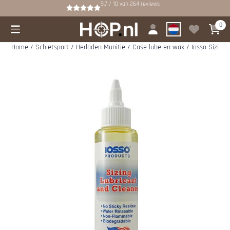
Cookievoorkeuren zijn beschikbaar. Kies instellingen of sta alle cookies
9.7 / 10
van
264
reviews
0
Home
/
Schietsport
/
Herladen Munitie
/
Case lube en wax
/
Iosso Sizing