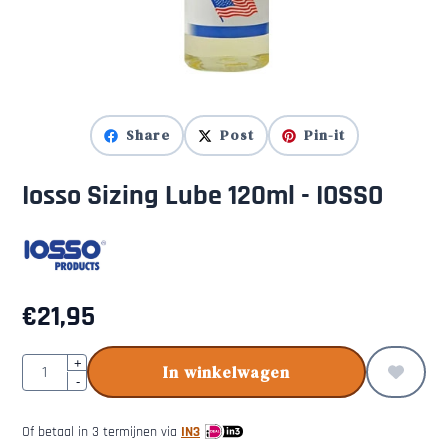
Share
Post
Pin-it
Iosso Sizing Lube 120ml - IOSSO
€
21,95
Aantal
+
In winkelwagen
-
Of betaal in 3 termijnen via
IN3