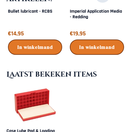
Bullet lubricant - RCBS
Imperial Application Media
- Redding
Prijs: 14,95
Prijs: 19,95
€14,95
€19,95
In winkelmand
In winkelmand
Laatst bekeken items
Case Lube Pad & Loading