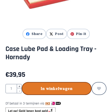
Share
Post
Pin-it
Case Lube Pad & Loading Tray -
Hornady
€
39,95
Aantal
+
In winkelwagen
-
Of betaal in 3 termijnen via
IN3