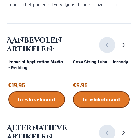
aan op het pad en rol vervolgens de hulzen over het pad.
Aanbevolen
artikelen:
Imperial Application Media
Case Sizing Lube - Hornady
- Redding
Prijs: 19,95
Prijs: 9,95
€19,95
€9,95
In winkelmand
In winkelmand
Alternatieve
artikelen: