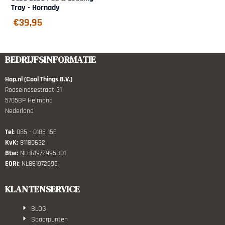
Tray - Hornady
€
39,95
BEDRIJFSINFORMATIE
Hop.nl (Cool Things B.V.)
Rooseindsestraat 31
5705BP Helmond
Nederland
Tel:
085 - 0185 156
KvK:
81180632
Btw:
NL861972995B01
EORi:
NL861972995
KLANTENSERVICE
BLOG
Spaarpunten