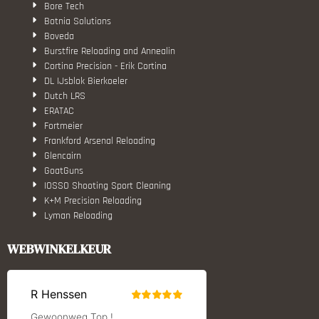
Bore Tech
Botnia Solutions
Boveda
Burstfire Reloading and Annealin
Cortina Precision - Erik Cortina
DL IJsblok Bierkoeler
Dutch LRS
ERATAC
Fortmeier
Frankford Arsenal Reloading
Glencairn
GoatGuns
IOSSO Shooting Sport Cleaning
K+M Precision Reloading
Lyman Reloading
March Scopes
Monstrum Tactical
WEBWINKELKEUR
RCBS
Redding Reloading Equipment
S.T. Dupont
Savior equipment