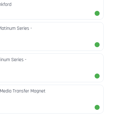
nkford
Platinum Series -
tinum Series -
 Media Transfer Magnet