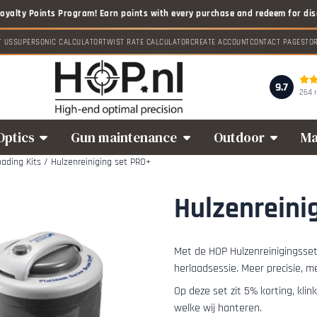
T US
SUPERSONIC CALCULATOR
TWIST RATE CALCULATOR
CREATE ACCOUNT
CONTACT PAGE
STO
9.7
264 
Optics
Gun maintenance
Outdoor
Ma
ading Kits
/
Hulzenreiniging set PRO+
Hulzenreini
Met de HOP Hulzenreinigingsset
herlaadsessie. Meer precisie, me
Op deze set zit 5% korting, klin
welke wij hanteren.