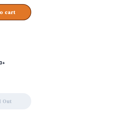
o cart
RO+
d Out