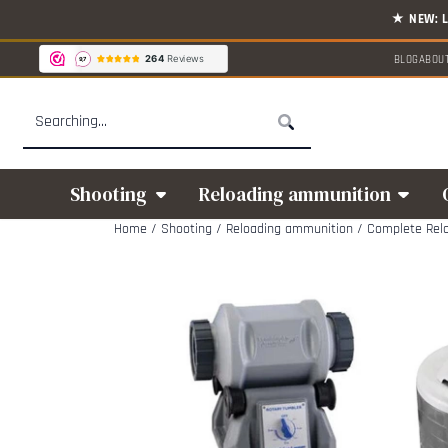
Cookie preferences are available. Choose settings or allow all cookies.
BLOG
ABOU
Search
Shooting
Reloading ammunition
Home
/
Shooting
/
Reloading ammunition
/
Complete Relo