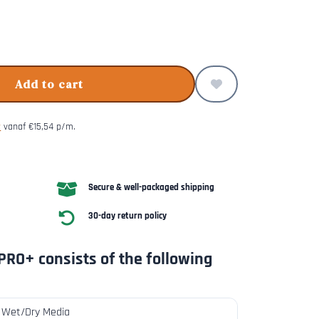
Add to cart
y
vanaf
€
15,54
p/m.
Secure & well-packaged shipping
30-day return policy
PRO+ consists of the following
s Wet/Dry Media