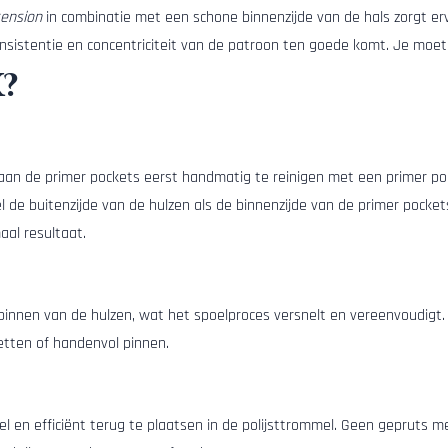
tension
in combinatie met een schone binnenzijde van de hals zorgt e
nsistentie en concentriciteit van de patroon ten goede komt. Je moe
x?
aan de primer pockets eerst handmatig te reinigen met een primer poc
l de buitenzijde van de hulzen als de binnenzijde van de primer pocket
aal resultaat.
stpinnen van de hulzen, wat het spoelproces versnelt en vereenvoudigt
etten of handenvol pinnen.
l en efficiënt terug te plaatsen in de polijsttrommel. Geen gepruts m