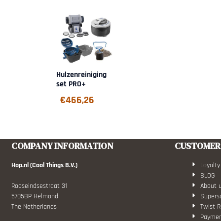
Hulzenreiniging
set PRO+
€
466,26
COMPANY INFORMATION
CUSTOMER 
Hop.nl (Cool Things B.V.)
Loyalty
BLOG
Rooseindsestraat 31
About 
5705BP Helmond
Superso
The Netherlands
Twist R
Paymen