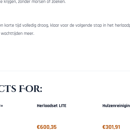
te krijgen, zonder morsen of zoeken.
n korte tijd volledig droog, klaar voor de volgende stap in het herlaa
 wachttijden meer.
ts For:
O+
Herlaadset LITE
Hulzenreinigin
Price: 600,35
Price: 301,91
€600,35
€301,91