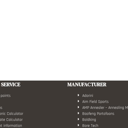
SERVICE
MANUFACTURER
 points
Adorini
Aim Field Sports
us
AMP Annealer – Annealing 
nic Calculator
Baofeng Portofoons
ate Calculator
Boldking
t information
Bore Tech