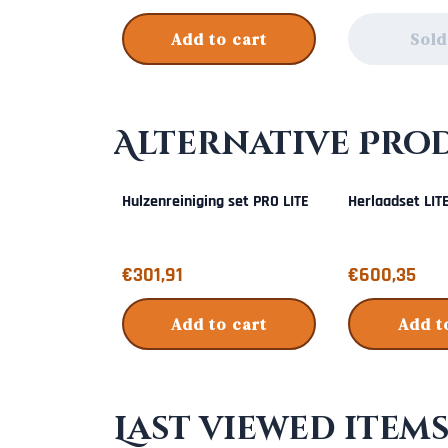
Add to cart
Sold
Alternative Pro
Hulzenreiniging set PRO LITE
Herlaadset LIT
Price: 301,91
Price: 600,35
€301,91
€600,35
Add to cart
Add t
Last viewed item