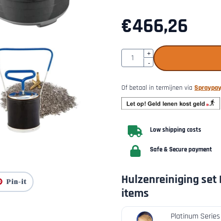
€
466,26
Quantity
+
-
Of betaal in termijnen via
Spraypa
Low shipping costs
Safe & Secure payment
Hulzenreiniging set 
Pin-it
items
Platinum Serie