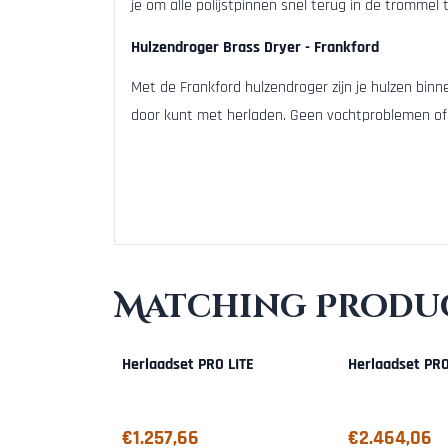
je om alle polijstpinnen snel terug in de trommel 
Hulzendroger Brass Dryer - Frankford
Met de Frankford hulzendroger zijn je hulzen binne
door kunt met herladen. Geen vochtproblemen of
Matching Produc
Herlaadset PRO LITE
Herlaadset PR
Price: 1 257,66
Price: 2 464,06
€1.257,66
€2.464,06