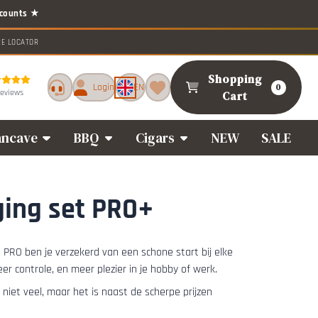
RE LOCATOR
Shopping
Login
EN
0
reviews
Cart
ncave
BBQ
Cigars
NEW
SALE
ging set PRO+
 PRO ben je verzekerd van een schone start bij elke
er controle, en meer plezier in je hobby of werk.
k niet veel, maar het is naast de scherpe prijzen