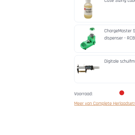
Case Sizing Lub
ChargeMaster S
dispenser - RC
Digitale schuif
Voorraad:
Meer van Complete Herlaadset