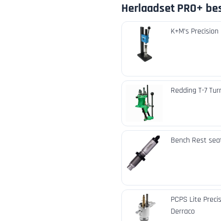
Herlaadset PRO+ bes
K+M’s Precision
Redding T-7 Tur
Bench Rest seat
PCPS Lite Preci
Derraco