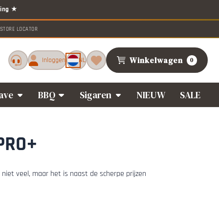
STORE LOCATOR
Winkelwagen
Inloggen
NL
0
ave
BBQ
Sigaren
NIEUW
SALE
 PRO+
k niet veel, maar het is naast de scherpe prijzen