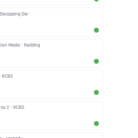
 Decapping Die -
ation Media - Redding
- RCBS
tray 2 - RCBS