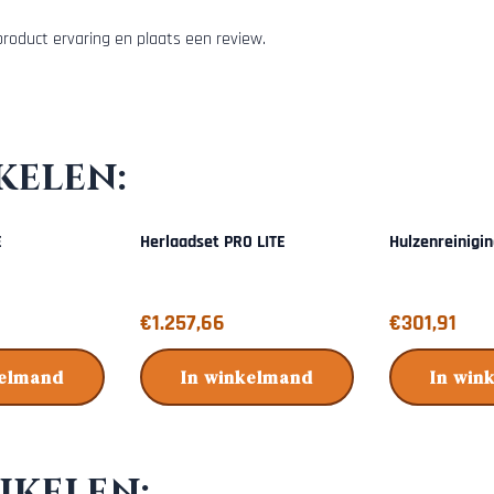
roduct ervaring en plaats een review.
kelen:
E
Herlaadset PRO LITE
Hulzenreinigin
Prijs: 1 257,66
Prijs: 301,91
€1.257,66
€301,91
kelmand
In winkelmand
In win
ikelen: