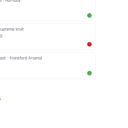
e - Hornady
upreme kruit
BS
maat - Frankford Arsenal
s