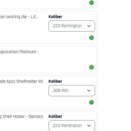
r seating die - L.E.
Kaliber
gsstation Platinum -
e 6pcs Shellholder kit
Kaliber
g Shell Holder - Derraco
Kaliber