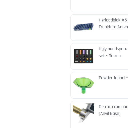
Herlaadblok #5 
Frankford Arsen
Ugly headspace
set - Derraco
Powder funnel 
Derraco compara
(Anvil Base)