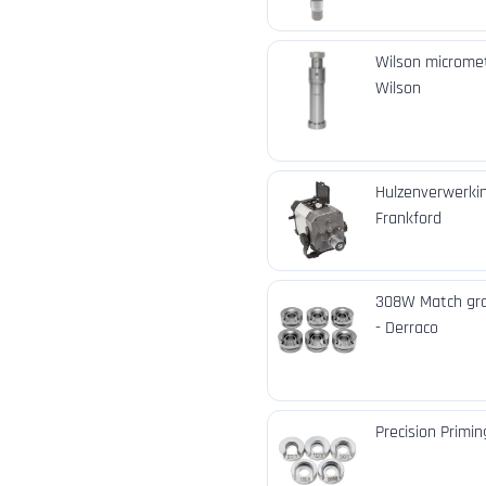
Wilson micromete
Wilson
Hulzenverwerkin
Frankford
308W Match grad
- Derraco
Precision Primin