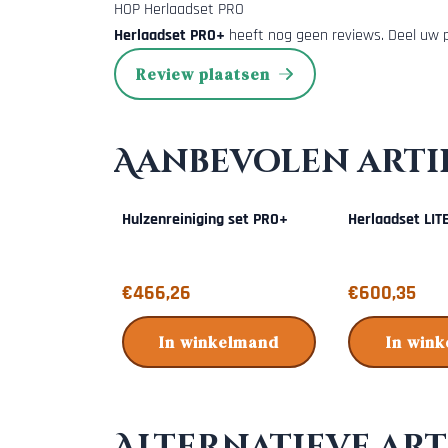
HOP Herlaadset PRO
Herlaadset PRO+
heeft nog geen reviews. Deel uw p
Review plaatsen
Aanbevolen arti
Hulzenreiniging set PRO+
Herlaadset LIT
Prijs: 466,26
Prijs: 600,35
€466,26
€600,35
In winkelmand
In win
Alternatieve art