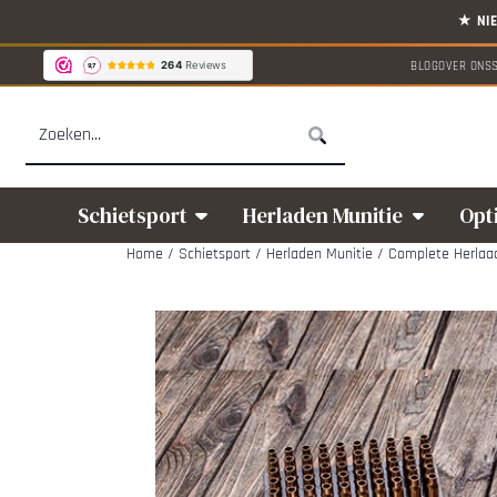
Cookievoorkeuren zijn beschikbaar. Kies instellingen of sta alle cookies
BLOG
OVER ONS
Zoeken
Schietsport
Herladen Munitie
Opt
Home
/
Schietsport
/
Herladen Munitie
/
Complete Herlaa