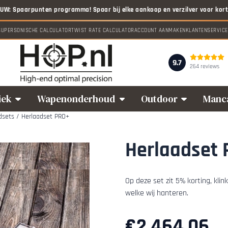
 toe.
SUPERSONISCHE CALCULATOR
TWIST RATE CALCULATOR
ACCOUNT AANMAKEN
KLANTENSERVICE
9.7
264 reviews
iek
Wapenonderhoud
Outdoor
Manc
dsets
/
Herlaadset PRO+
Herlaadset
Op deze set zit 5% korting, klin
welke wij hanteren.
€
2.464,06