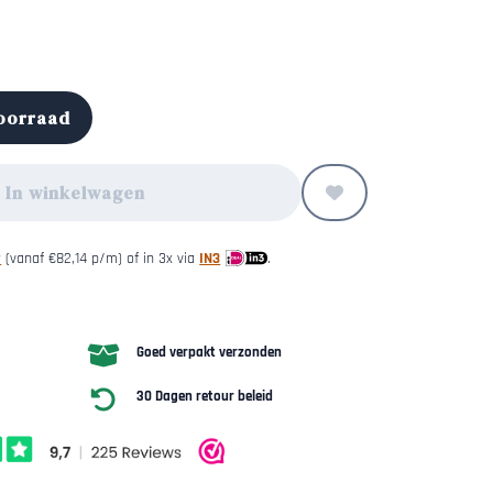
voorraad
In winkelwagen
y
(vanaf
€
82,14
p/m) of in 3x via
IN3
.
Goed verpakt verzonden
30 Dagen retour beleid