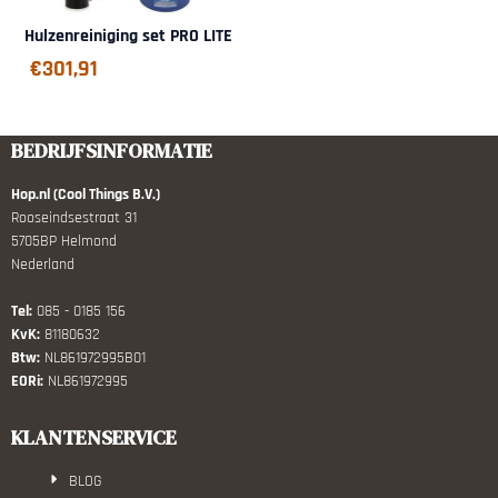
Hulzenreiniging set PRO LITE
€
301,91
BEDRIJFSINFORMATIE
Hop.nl (Cool Things B.V.)
Rooseindsestraat 31
5705BP Helmond
Nederland
Tel:
085 - 0185 156
KvK:
81180632
Btw:
NL861972995B01
EORi:
NL861972995
KLANTENSERVICE
BLOG