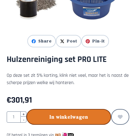
Share
Post
Pin-it
Hulzenreiniging set PRO LITE
Op deze set zit 5% korting, klink niet veel, maar het is naast de
scherpe prijzen welke wij hanteren.
€
301,91
Aantal
+
In winkelwagen
-
Of betaal in 3 termijnen via
IN3