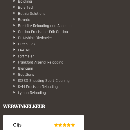
Boldking
Bore Tech
Botnia Solutions
Boveda
Burstfire Reloading and Annealin
Cortina Precision - Erik Cortina
DL IJsblok Bierkoeler
Dutch LRS
ERATAC
Fortmeier
Frankford Arsenal Reloading
Glencairn
GoatGuns
IOSSO Shooting Sport Cleaning
K+M Precision Reloading
Lyman Reloading
March Scopes
Monstrum Tactical
WEBWINKELKEUR
RCBS
Redding Reloading Equipment
S.T. Dupont
Savior equipment