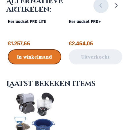
Alternatieve
artikelen:
Herlaadset PRO LITE
Herlaadset PRO+
Prijs: 1 257,66
Prijs: 2 464,06
€1.257,66
€2.464,06
In winkelmand
Uitverkocht
Laatst bekeken items