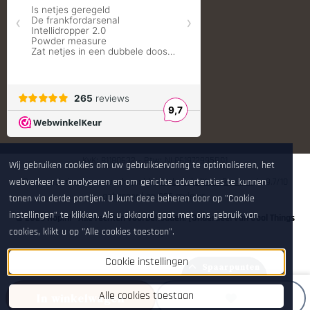
Shooters Global
Shooting Technology - Reloading
SleipnerX Bipods
SuperTrickler
Tango Fire4000
Telson Optics
Tier One Bipods
True Flite
Ugly Reloading - Derraco Enginee
Vortex Optics
Zippo
KvK: 81180632 - Btw: NL861972995B01
Wij gebruiken cookies om uw gebruikservaring te optimaliseren, het
webverkeer te analyseren en om gerichte advertenties te kunnen
De waardering van www.hop.nl bij
WebwinkelKeur Reviews
is 9.7/10
gebaseerd op 265 reviews.
tonen via derde partijen. U kunt deze beheren door op "Cookie
instellingen" te klikken. Als u akkoord gaat met ons gebruik van
© 2026 Hop.nl - Alle rechten voorbehouden. [Onderdeel van Cool Things
cookies, klikt u op "Alle cookies toestaan".
B.V.]
Cookie instellingen
Spaarpunten
Alle cookies toestaan
In winkelwagen