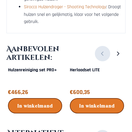
Sirocco Hulzendroger - Shooting Technology
: Droogt
hulzen snel en gelijkmatig, klaar voor het volgende
gebruik.
Aanbevolen
artikelen:
Hulzenreiniging set PRO+
Herlaadset LITE
Prijs: 466,26
Prijs: 600,35
€466,26
€600,35
In winkelmand
In winkelmand