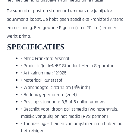
het met de hand uitzoeken van media uit je hulzen.
De separator past op standaard emmers die je bij elke
bouwmarkt koopt. Je hebt geen specifieke Frankford Arsenal
emmer nodig. Een gewone 5 gallon (circa 20 liter) emmer
werkt prima.
Specificaties
• Merk: Frankford Arsenal
• Product: Quick-N-EZ Standard Media Separator
• Artikelnummer: 121925
• Materiaal: kunststof
• Wandhoogte: circa 12 cm (4¾ inch)
• Bodem: geperforeerd (zeef)
• Past op: standaard 3,5 of 5 gallon emmers
• Geschikt voor: droog polijstmedia (walnotengruis,
maïskolvengruis) en nat media (RVS pennen)
• Toepassing: scheiden van polijstmedia en hulzen na
het reinigen