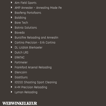
Aim Field Sports
AMP Annealer – Annealing Made Pe
Baofeng Portofoons
Boldking
Bore Tech
Botnia Solutions
Boveda
Burstfire Reloading and Annealin
Cortina Precision - Erik Cortina
DL IJsblok Bierkoeler
Dutch LRS
ERATAC
Fortmeier
Frankford Arsenal Reloading
Glencairn
GoatGuns
IOSSO Shooting Sport Cleaning
K+M Precision Reloading
Lyman Reloading
March Scopes
Monstrum Tactical
WEBWINKELKEUR