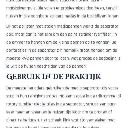
gangbare droge polijstmedia zoals walnotengruis en
maïskolvengruis. Die vallen er probleemloos doorheen, terwijl
hulzen in alle gangbare kalibers netjes in de bak blijven liggen.
Bij nat polijsten met stalen mediapennen werkt de separator
ook, maar dan is het slim om een paint strainer (verffilter) in
de emmer te hangen om de kleine pennen op te vangen. De
perforaties in de separator zijn namelijk groot genoeg om de
meeste RVS pennen door te laten, wat precies de bedoeling is:
je wilt de hulzen gescheiden van de pennen.
Gebruik in de praktijk
De meeste herladers gebruiken de media separator als vaste
stap in hun reinigingsproces. Na een sessie in de triltrommel of
rotary tumbler giet je alles in de separator, schudt een paar
keer heen en weer, en je hulzen zijn klaar om te drogen of
direct te herladen. Het scheelt flink wat tijd vergeleken met