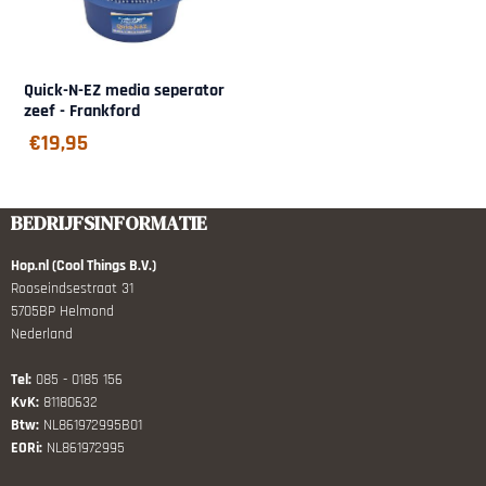
Quick-N-EZ media seperator
zeef - Frankford
€
19,95
BEDRIJFSINFORMATIE
Hop.nl (Cool Things B.V.)
Rooseindsestraat 31
5705BP Helmond
Nederland
Tel:
085 - 0185 156
KvK:
81180632
Btw:
NL861972995B01
EORi:
NL861972995