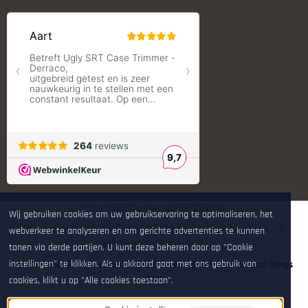
RCBS
Redding Reloading Equipment
S.T. Dupont
Savior equipment
Shooters Global
Shooting Technology - Reloading
SleipnerX Bipods
SuperTrickler
Tango Fire4000
Telson Optics
Tier One Bipods
True Flite
Ugly Reloading - Derraco Enginee
Vortex Optics
Zippo
KvK: 81180632 - Btw: NL861972995B01
Wij gebruiken cookies om uw gebruikservaring te optimaliseren, het
De waardering van www.hop.nl bij
WebwinkelKeur Reviews
is 9.7/10
webverkeer te analyseren en om gerichte advertenties te kunnen
gebaseerd op 264 reviews.
tonen via derde partijen. U kunt deze beheren door op "Cookie
instellingen" te klikken. Als u akkoord gaat met ons gebruik van
© 2026 Hop.nl - Alle rechten voorbehouden. [Onderdeel van Cool Things
B.V.]
cookies, klikt u op "Alle cookies toestaan".