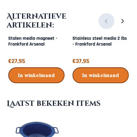
Alternatieve
artikelen:
Stalen media magneet -
Stainless steel media 2 lbs
Frankford Arsenal
- Frankford Arsenal
Prijs: 27,95
Prijs: 37,95
€27,95
€37,95
In winkelmand
In winkelmand
Laatst bekeken items