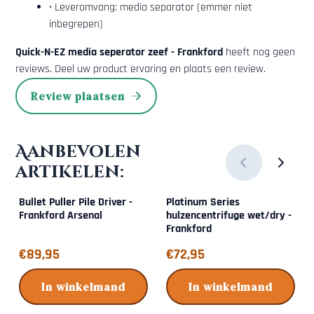
• Leveromvang: media separator (emmer niet
inbegrepen)
Quick-N-EZ media seperator zeef - Frankford
heeft nog geen
reviews. Deel uw product ervaring en plaats een review.
Review plaatsen
Aanbevolen
artikelen:
Bullet Puller Pile Driver -
Platinum Series
Frankford Arsenal
hulzencentrifuge wet/dry -
Frankford
Prijs: 89,95
Prijs: 72,95
€89,95
€72,95
In winkelmand
In winkelmand