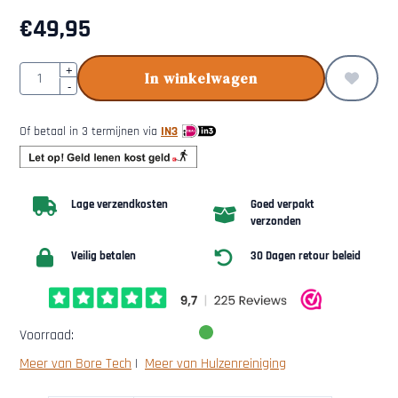
€
49,95
Aantal
+
In winkelwagen
-
Of betaal in 3 termijnen via
IN3
Lage verzendkosten
Goed verpakt
verzonden
Veilig betalen
30 Dagen retour beleid
Voorraad:
Meer van Bore Tech
|
Meer van Hulzenreiniging