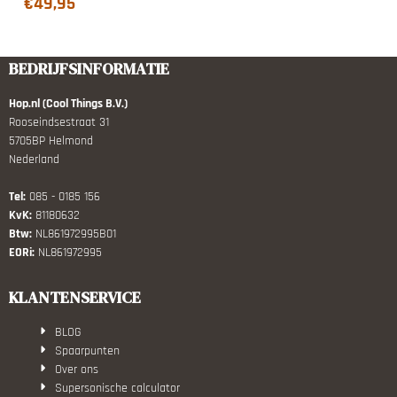
€
49,95
BEDRIJFSINFORMATIE
Hop.nl (Cool Things B.V.)
Rooseindsestraat 31
5705BP Helmond
Nederland
Tel:
085 - 0185 156
KvK:
81180632
Btw:
NL861972995B01
EORi:
NL861972995
KLANTENSERVICE
BLOG
Spaarpunten
Over ons
Supersonische calculator