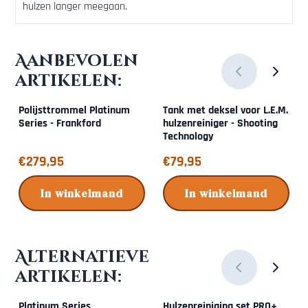
hulzen langer meegaan.
Aanbevolen
artikelen:
Polijsttrommel Platinum
Tank met deksel voor L.E.M.
Series - Frankford
hulzenreiniger - Shooting
Technology
Prijs: 279,95
Prijs: 79,95
€279,95
€79,95
In winkelmand
In winkelmand
Alternatieve
artikelen:
Platinum Series
Hulzenreiniging set PRO+