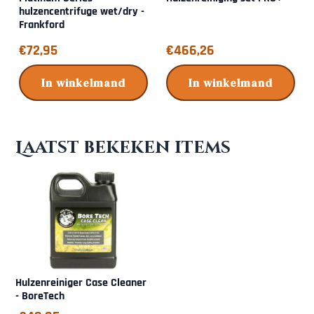
hulzencentrifuge wet/dry -
Frankford
Prijs: 72,95
Prijs: 466,26
€72,95
€466,26
In winkelmand
In winkelmand
Laatst bekeken items
Hulzenreiniger Case Cleaner
- BoreTech