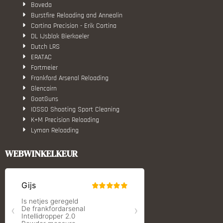
Boveda
Burstfire Reloading and Annealin
Cortina Precision - Erik Cortina
DL IJsblok Bierkoeler
Dutch LRS
ERATAC
Fortmeier
Frankford Arsenal Reloading
Glencairn
GoatGuns
IOSSO Shooting Sport Cleaning
K+M Precision Reloading
Lyman Reloading
March Scopes
Monstrum Tactical
WEBWINKELKEUR
RCBS
Redding Reloading Equipment
S.T. Dupont
Savior equipment
Shooters Global
Shooting Technology - Reloading